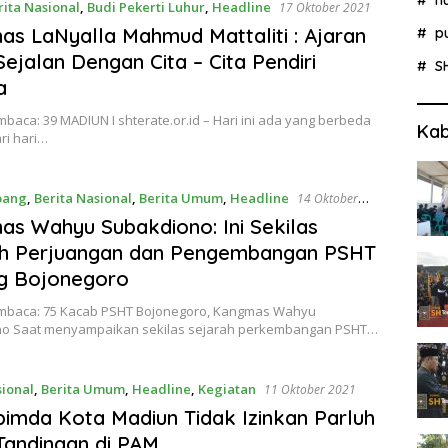
rita Nasional
,
Budi Pekerti Luhur
,
Headline
17 Oktober 2021
s LaNyalla Mahmud Mattaliti : Ajaran
p
ejalan Dengan Cita – Cita Pendiri
S
a
baca: 39 MADIUN I shterate.or.id – Hari ini ada yang berbeda
Kab
ri hari…
bang
,
Berita Nasional
,
Berita Umum
,
Headline
14 Oktober
s Wahyu Subakdiono: Ini Sekilas
ah Perjuangan dan Pengembangan PSHT
g Bojonegoro
mbaca: 75 Kacab PSHT Bojonegoro, Kangmas Wahyu
o Saat menyampaikan sekilas sejarah perkembangan PSHT…
sional
,
Berita Umum
,
Headline
,
Kegiatan
11 Oktober 2021
imda Kota Madiun Tidak Izinkan Parluh
andingan di PAM