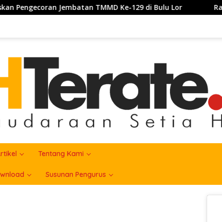
n Jembatan TMMD Ke-129 di Bulu Lor
Rakercab SH Ter
rtikel
Tentang Kami
wnload
Susunan Pengurus