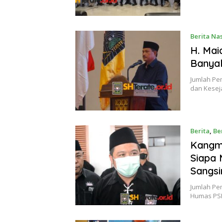
Berita Na
H. Mai
Banya
Jumlah Pe
dan Kesej
Berita
,
Be
2021
Kangma
Siapa 
Sangsi
Jumlah Pe
Humas PS