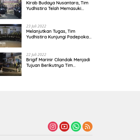
Kirab Budaya Nusantara, Tim
Yudhistira Telah Memasuki
Jawa Tengah
23 Juli 2022
Melanjutkan Tugas, Tim
Yudhistira Kunjungi Padepokan
Cabang Kabupaten Bekasi
22 Juli 2022
Brigif Marinir Cilandak Menjadi
Tujuan Berikutnya Tim
Yudhistira