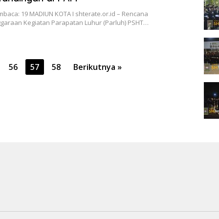
mbaca: 19 MADIUN KOTA I shterate.or.id – Rencana
garaan Kegiatan Parapatan Luhur (Parluh) PSHT…
56
57
58
Berikutnya »