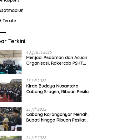
usatmadiun
H Terate
ar Terkini
4 Agustus 2025
Menjadi Pedoman dan Acuan
Organisasi, Rakercab PSHT
Kabupaten Karawang-Pusat
Madiun Membahas Program
Kerja, Berjalan Lancar dan
26 Juli 2022
Sukses
Kirab Budaya Nusantara
Cabang Sragen, Ribuan Pesilat
Saksikan Prosesi Serah Terima
Tanah dan Air
25 Juli 2022
Cabang Karanganyar Meriah,
Bupati hingga Ribuan Pesilat
Ikut Hadir Sambut Tim
Yudhistira
24 Juli 2022