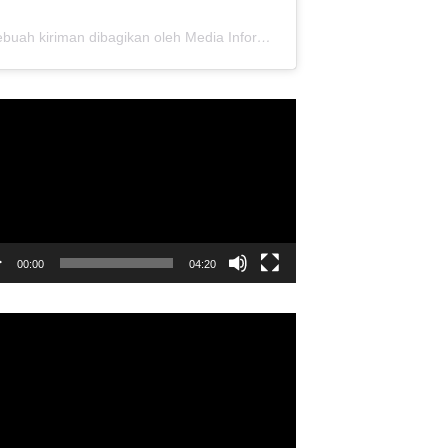
Sebuah kiriman dibagikan oleh Media Informasi Dewan Pusat Persaudaraan Setia Hati Terate (@media.dewanpusat)
utar
o
00:00
04:20
utar
o