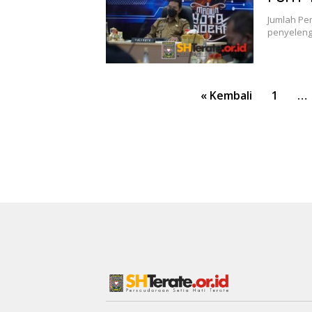
Jumlah Pe
penyeleng
Paginasi
« Kembali
1
…
pos