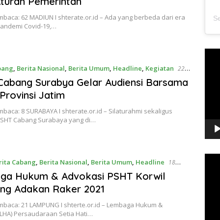
Aturan Pemerintah
baca: 62 MADIUN I shterate.or.id – Ada yang berbeda dari era
andemi Covid-19,…
Pem
Vide
bang
,
Berita Nasional
,
Berita Umum
,
Headline
,
Kegiatan
22
21
abang Surabya Gelar Audiensi Barsama
rovinsi Jatim
baca: 8 SURABAYA I shterate.or.id – Silaturahmi sekaligus
PSHT Cabang Surabaya yang di…
Pem
rita Cabang
,
Berita Nasional
,
Berita Umum
,
Headline
18
Vide
21
ga Hukum & Advokasi PSHT Korwil
ng Adakan Raker 2021
mbaca: 21 LAMPUNG I shterte.or.id – Lembaga Hukum &
(LHA) Persaudaraan Setia Hati…