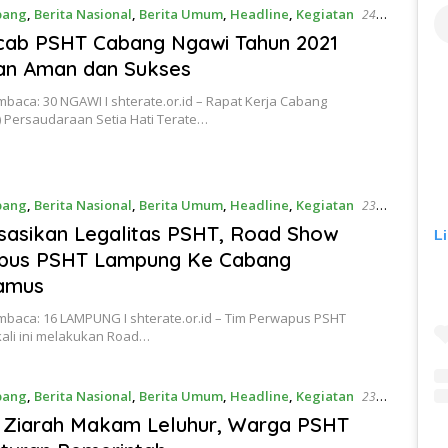
bang
,
Berita Nasional
,
Berita Umum
,
Headline
,
Kegiatan
24
21
cab PSHT Cabang Ngawi Tahun 2021
an Aman dan Sukses
baca: 30 NGAWI I shterate.or.id – Rapat Kerja Cabang
) Persaudaraan Setia Hati Terate…
bang
,
Berita Nasional
,
Berita Umum
,
Headline
,
Kegiatan
23
21
isasikan Legalitas PSHT, Road Show
L
pus PSHT Lampung Ke Cabang
amus
mbaca: 16 LAMPUNG I shterate.or.id – Tim Perwapus PSHT
ali ini melakukan Road…
bang
,
Berita Nasional
,
Berita Umum
,
Headline
,
Kegiatan
23
21
i Ziarah Makam Leluhur, Warga PSHT