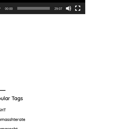
00:00
29:07
ular Tags
SHT
umasshterate
umaspsht