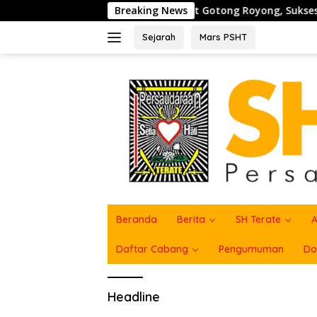
Langsung
a TNI Perkuat Semangat Gotong Royong, Sukseskan Pengecora
Breaking News
ke
konten
Sejarah
Mars PSHT
Beranda
Berita
SH Terate
A
Daftar Cabang
Pengumuman
Do
Headline