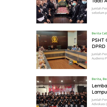
Taati 
Jumlah Pem
sebelum p
Berita Ca
Oktober 20
PSHT C
DPRD P
Jumlah Pem
Audiensi 
Berita
,
Be
Oktober 20
Lemba
Lampu
Jumlah Pe
Advokasi 