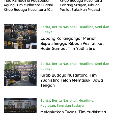
Tiba Kembali di Padepokan
Kirab Budaya Nusantara
Agung, Tim Yudhistira Sudahi
Cabang Sragen, Ribuan
Kirab Budaya Nusantara 100
Pesilat Saksikan Prosesi
Tahun SH Terate
Serah Terima Tanah dan Air
Berita
,
Berita Nasional
,
Headline
,
Seni dan
Budaya
25 Juli 2022
Cabang Karanganyar Meriah,
Bupati hingga Ribuan Pesilat Ikut
Hadir Sambut Tim Yudhistira
Berita
,
Berita Nasional
,
Headline
,
Seni dan
Budaya
24 Juli 2022
Kirab Budaya Nusantara, Tim
Yudhistira Telah Memasuki Jawa
Tengah
Berita
,
Berita Nasional
,
Headline
,
Kegiatan
,
Seni dan Budaya
23 Juli 2022
Melanjutkan Tugas, Tim Yudhistira