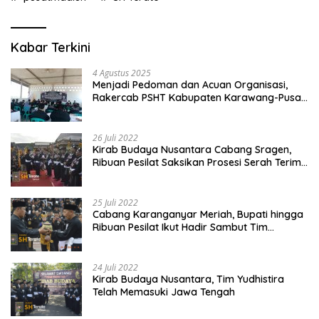
Kabar Terkini
4 Agustus 2025
Menjadi Pedoman dan Acuan Organisasi,
Rakercab PSHT Kabupaten Karawang-Pusat
Madiun Membahas Program Kerja, Berjalan
Lancar dan Sukses
26 Juli 2022
Kirab Budaya Nusantara Cabang Sragen,
Ribuan Pesilat Saksikan Prosesi Serah Terima
Tanah dan Air
25 Juli 2022
Cabang Karanganyar Meriah, Bupati hingga
Ribuan Pesilat Ikut Hadir Sambut Tim
Yudhistira
24 Juli 2022
Kirab Budaya Nusantara, Tim Yudhistira
Telah Memasuki Jawa Tengah