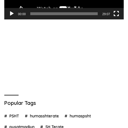
00:00
29:07
Popular Tags
PSHT
humasshterate
humaspsht
pusatmadiun
SH Terate