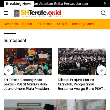
Langsung
joto : Jangan Abaikan Etika Persaudaraan
Breaking News
PSHT Bersa
ke
konten
Beranda
Berita
SH Terate
Artikel
Tentang Kami
humaspsht
g Kota
Dibalai Prajurit Marinir
555 Warga Baru 
adiun Raih
Cilandak, Pengesahan
Disahkan PSHT C
a Presiden
Bersama Warga Baru PSHT
Jombang – Pusat
ional 2026
Se-DKI Jakarta dan Kota
Tahun 2026
Bekasi Tahun 2026
Berlangsung Khidmat