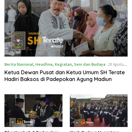
Berita Nasional
,
Headline
,
Kegiatan
,
Seni dan Budaya
28 Agustus
2022
Ketua Dewan Pusat dan Ketua Umum SH Terate
Hadiri Baksos di Padepokan Agung Madiun