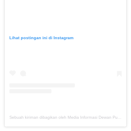
Lihat postingan ini di Instagram
Sebuah kiriman dibagikan oleh Media Informasi Dewan Pusat Persaudaraan Setia Hati Terate (@media.dewanpusat)