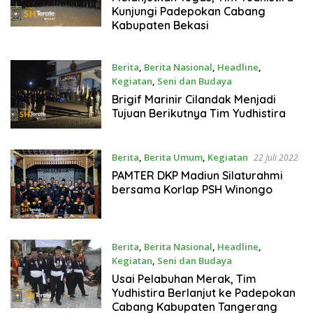
Kunjungi Padepokan Cabang
Kabupaten Bekasi
Berita
,
Berita Nasional
,
Headline
,
Kegiatan
,
Seni dan Budaya
22 Juli 2022
Brigif Marinir Cilandak Menjadi
Tujuan Berikutnya Tim Yudhistira
Berita
,
Berita Umum
,
Kegiatan
22 Juli 2022
PAMTER DKP Madiun Silaturahmi
bersama Korlap PSH Winongo
Berita
,
Berita Nasional
,
Headline
,
Kegiatan
,
Seni dan Budaya
22 Juli 2022
Usai Pelabuhan Merak, Tim
Yudhistira Berlanjut ke Padepokan
Cabang Kabupaten Tangerang