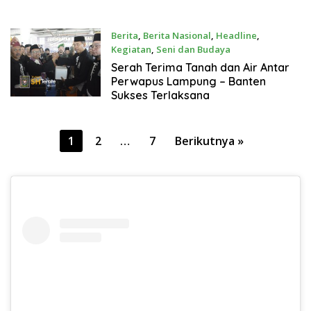
Berita
,
Berita Nasional
,
Headline
,
Kegiatan
,
Seni dan Budaya
21 Juli 2022
Serah Terima Tanah dan Air Antar
Perwapus Lampung – Banten
Sukses Terlaksana
Paginasi
1
2
…
7
Berikutnya »
pos