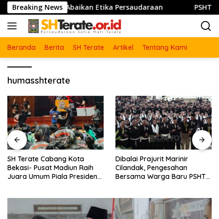
Langsung
o : Jangan Abaikan Etika Persaudaraan
Breaking News
PSHT Bersama 
ke
konten
Beranda
Berita
SH Terate
Artikel
Tentang Kami
humasshterate
SH Terate Cabang Kota
Dibalai Prajurit Marinir
Bekasi- Pusat Madiun Raih
Cilandak, Pengesahan
Juara Umum Piala Presiden
Bersama Warga Baru PSHT
Pencak Silat Nasional 2026
Se-DKI Jakarta dan Kota
Bekasi Tahun 2026
Berlangsung Khidmat