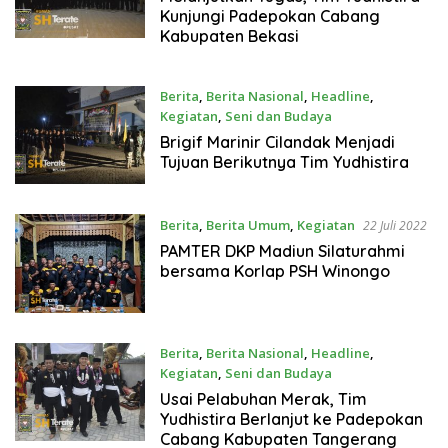
Kunjungi Padepokan Cabang
Kabupaten Bekasi
Berita
,
Berita Nasional
,
Headline
,
Kegiatan
,
Seni dan Budaya
22 Juli 2022
Brigif Marinir Cilandak Menjadi
Tujuan Berikutnya Tim Yudhistira
Berita
,
Berita Umum
,
Kegiatan
22 Juli 2022
PAMTER DKP Madiun Silaturahmi
bersama Korlap PSH Winongo
Berita
,
Berita Nasional
,
Headline
,
Kegiatan
,
Seni dan Budaya
22 Juli 2022
Usai Pelabuhan Merak, Tim
Yudhistira Berlanjut ke Padepokan
Cabang Kabupaten Tangerang