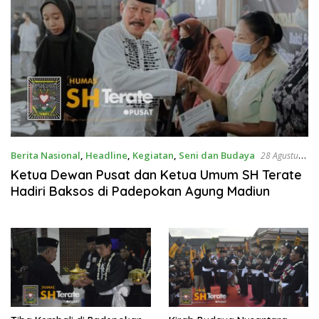
Berita Nasional
,
Headline
,
Kegiatan
,
Seni dan Budaya
28 Agustus
2022
Ketua Dewan Pusat dan Ketua Umum SH Terate
Hadiri Baksos di Padepokan Agung Madiun