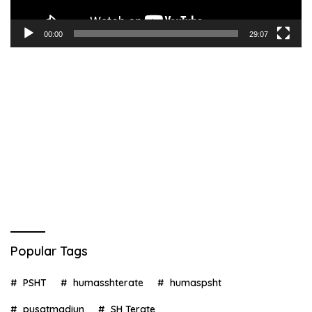
00:00
29:07
Popular Tags
PSHT
humasshterate
humaspsht
pusatmadiun
SH Terate