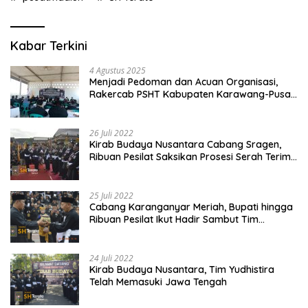
Kabar Terkini
4 Agustus 2025
Menjadi Pedoman dan Acuan Organisasi,
Rakercab PSHT Kabupaten Karawang-Pusat
Madiun Membahas Program Kerja, Berjalan
Lancar dan Sukses
26 Juli 2022
Kirab Budaya Nusantara Cabang Sragen,
Ribuan Pesilat Saksikan Prosesi Serah Terima
Tanah dan Air
25 Juli 2022
Cabang Karanganyar Meriah, Bupati hingga
Ribuan Pesilat Ikut Hadir Sambut Tim
Yudhistira
24 Juli 2022
Kirab Budaya Nusantara, Tim Yudhistira
Telah Memasuki Jawa Tengah