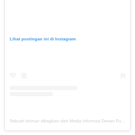
Lihat postingan ini di Instagram
Sebuah kiriman dibagikan oleh Media Informasi Dewan Pusat Persaudaraan Setia Hati Terate (@media.dewanpusat)