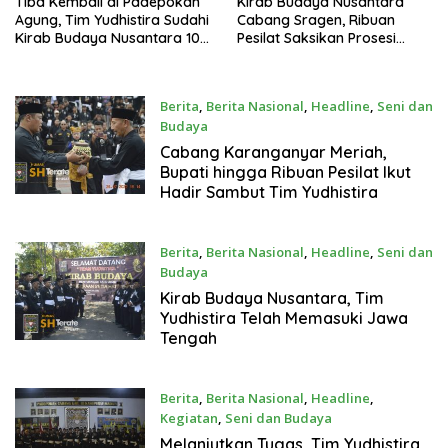
Tiba Kembali di Padepokan
Kirab Budaya Nusantara
Agung, Tim Yudhistira Sudahi
Cabang Sragen, Ribuan
Kirab Budaya Nusantara 100
Pesilat Saksikan Prosesi
Tahun SH Terate
Serah Terima Tanah dan Air
Berita
,
Berita Nasional
,
Headline
,
Seni dan
Budaya
25 Juli 2022
Cabang Karanganyar Meriah,
Bupati hingga Ribuan Pesilat Ikut
Hadir Sambut Tim Yudhistira
Berita
,
Berita Nasional
,
Headline
,
Seni dan
Budaya
24 Juli 2022
Kirab Budaya Nusantara, Tim
Yudhistira Telah Memasuki Jawa
Tengah
Berita
,
Berita Nasional
,
Headline
,
Kegiatan
,
Seni dan Budaya
23 Juli 2022
Melanjutkan Tugas, Tim Yudhistira