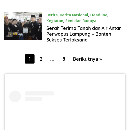
Berita
,
Berita Nasional
,
Headline
,
Kegiatan
,
Seni dan Budaya
21 Juli 2022
Serah Terima Tanah dan Air Antar
Perwapus Lampung – Banten
Sukses Terlaksana
Paginasi
1
2
…
8
Berikutnya »
pos