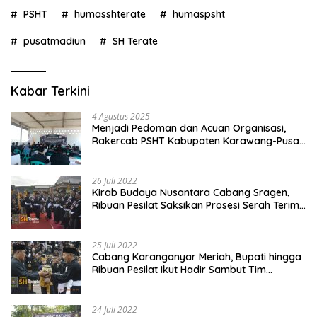
PSHT
humasshterate
humaspsht
pusatmadiun
SH Terate
Kabar Terkini
4 Agustus 2025
Menjadi Pedoman dan Acuan Organisasi,
Rakercab PSHT Kabupaten Karawang-Pusat
Madiun Membahas Program Kerja, Berjalan
Lancar dan Sukses
26 Juli 2022
Kirab Budaya Nusantara Cabang Sragen,
Ribuan Pesilat Saksikan Prosesi Serah Terima
Tanah dan Air
25 Juli 2022
Cabang Karanganyar Meriah, Bupati hingga
Ribuan Pesilat Ikut Hadir Sambut Tim
Yudhistira
24 Juli 2022