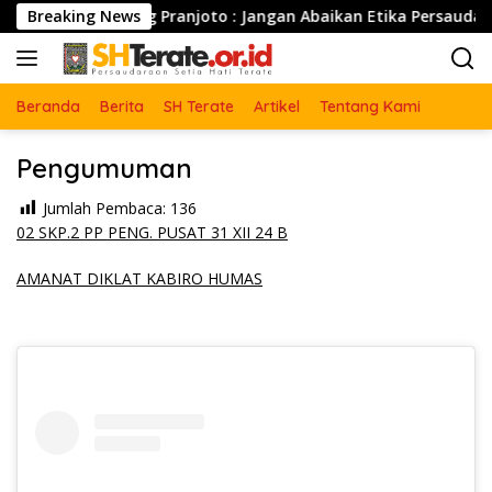
Langsung
(Purn) Widjang Pranjoto : Jangan Abaikan Etika Persaudaraan
Breaking News
ke
konten
Beranda
Berita
SH Terate
Artikel
Tentang Kami
Pengumuman
Jumlah Pembaca:
136
02 SKP.2 PP PENG. PUSAT 31 XII 24 B
AMANAT DIKLAT KABIRO HUMAS