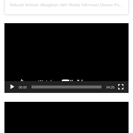
Sebuah kiriman dibagikan oleh Media Informasi Dewan Pusat Persaudaraan Setia Hati Terate (@media.dewanpusat)
Pemutar
Video
00:00
04:20
Pemutar
Video