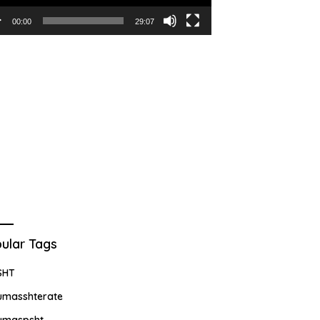
00:00
29:07
ular Tags
SHT
umasshterate
umaspsht