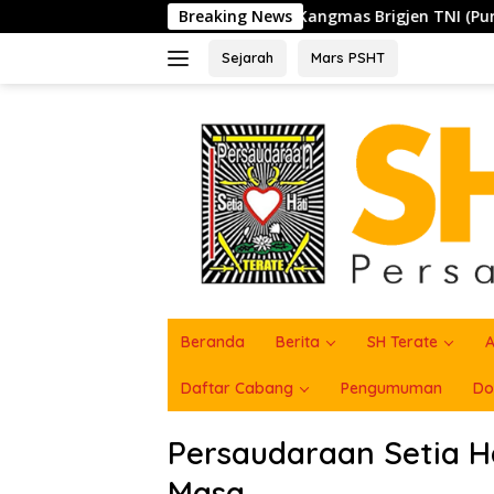
Langsung
ngaku PSHT di PAM, Kangmas Brigjen TNI (Purn) Widjang Pranj
Breaking News
ke
konten
Sejarah
Mars PSHT
Beranda
Berita
SH Terate
A
Daftar Cabang
Pengumuman
Do
Persaudaraan Setia Ha
Masa