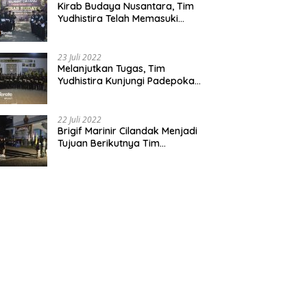
Kirab Budaya Nusantara, Tim
Yudhistira Telah Memasuki
Jawa Tengah
23 Juli 2022
Melanjutkan Tugas, Tim
Yudhistira Kunjungi Padepokan
Cabang Kabupaten Bekasi
22 Juli 2022
Brigif Marinir Cilandak Menjadi
Tujuan Berikutnya Tim
Yudhistira