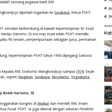
alah seorang pegawai bank BRI.
p
gkoedjojo dipindah tugaskan ke
Surabaya
, Ketua PSHT
S
HT semakin berkembang di bawah kepemimpinan M. Irsad
Kab
 Hardjo Oetomo. Di era mas Irsad inilah PSHT memiliki
 yaitu 90 senam, penyempurnaan sebagian jurus, permainan
andung, kepemimpinan PSHT tahun 1960 dipegang Santoso
an kepada RM. Soetomo Mangkoedjojo sampai
1974
. Sejak
ah, seperti
Magetan
,
Surabaya
,
Mojokerto
,
Yogyakarta
,
 Boedi Harsono, SE
enggarakan kongres di
Madiun
dan memilih RM. Imam
tua Pusat PSHT. Ia juga dikenal dengan sebutan
Penditho