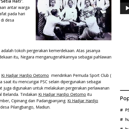
“
Setia Hati
”.
raan antar warga
afat pada hari
di desa
adalah tokoh pergerakan kemerdekaan. Atas jasanya
dekaan itu, Negara menganugerahkannya sebagai pahlawan
,
Ki Hadjar Hardjo Oetomo
mendirikan Pemuda Sport Club (
a saat itu mencurigai PSC selain dipergunakan sebagai
lat juga digunakan untuk melakukan pergerakan perlawanan
al Belanda. Tindakan
Ki Hadjar Hardjo Oetomo
itu
Pop
mber, Cipinang dan Padangpanjang.
Ki Hadjar Hardjo
 desa Pilangbango, Madiun.
P
h
h