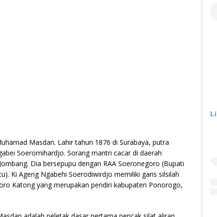
L
hamad Masdan. Lahir tahun 1876 di Surabaya, putra
gabei Soeromihardjo. Sorang mantri cacar di daerah
Jombang. Dia bersepupu dengan RAA Soeronegoro (Bupati
itu). Ki Ageng Ngabehi Soerodiwirdjo memiliki garis silsilah
oro Katong yang merupakan pendiri kabupaten Ponorogo,
dan adalah peletak dasar pertama pencak silat aliran