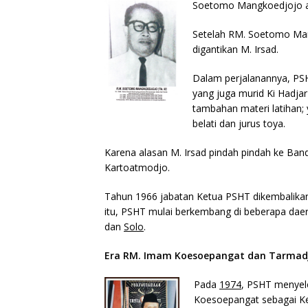
Soetomo Mangkoedjojo ad
Setelah RM. Soetomo Man
digantikan M. Irsad.
Dalam perjalanannya, PS
yang juga murid Ki Hadjar
tambahan materi latihan;
belati dan jurus toya.
Karena alasan M. Irsad pindah pindah ke B
Kartoatmodjo.
Tahun 1966 jabatan Ketua PSHT dikembalik
itu, PSHT mulai berkembang di beberapa daer
dan
Solo
.
Era RM. Imam Koesoepangat dan Tarmadji
Pada
1974
, PSHT menyel
Koesoepangat sebagai Ke