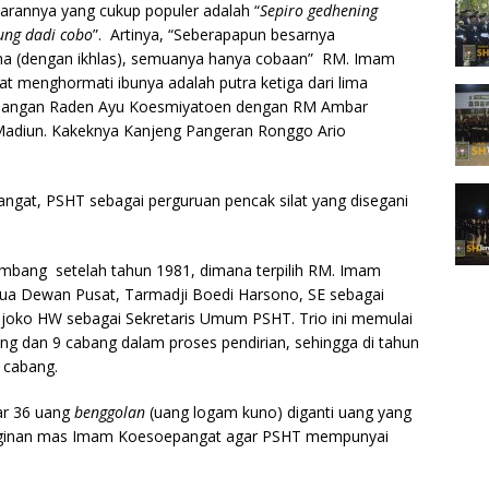
ajarannya yang cukup populer adalah “
Sepiro gedhening
ung dadi cobo
”. Artinya, “Seberapapun besarnya
rima (dengan ikhlas), semuanya hanya cobaan” RM. Imam
 menghormati ibunya adalah putra ketiga dari lima
pasangan Raden Ayu Koesmiyatoen dengan RM Ambar
Madiun. Kakeknya Kanjeng Pangeran Ronggo Ario
at, PSHT sebagai perguruan pencak silat yang disegani
mbang setelah tahun 1981, dimana terpilih RM. Imam
ua Dewan Pusat, Tarmadji Boedi Harsono, SE sebagai
oko HW sebagai Sekretaris Umum PSHT. Trio ini memulai
 dan 9 cabang dalam proses pendirian, sehingga di tahun
 cabang.
har 36 uang
benggolan
(uang logam kuno) diganti uang yang
einginan mas Imam Koesoepangat agar PSHT mempunyai