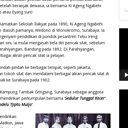
 Setelah beranjak dewasa, ia bernama Ki Ageng Ngabehi
o atau Eyang suro
namatkan Sekolah Rakyat pada 1890, Ki Ageng Ngabehi
jo diasuh pamanya, Wedono di Wonokromo, Surabaya. Ia
Pem
genyam pendidikan di pondok pesantren Tebu Ireng
Vide
ri sini, ia mulai mengasah bela diri pencak silat, sebelum
arahiyangan, Bandung pada 1892. Di Parahiyangan,
ai aliran pencak silat ia pelajari.
indah-pindah ke berbagai tempat, seperti Jakarta,
tokoh silat dan mendalami berbagai aliran pencak silat di
bali ke Surabaya pada 1902.
i Kampung Tambak Gringsing, Surabaya sebagai anggota
Pem
a mendirikan perkumpulan bernama ‘
Sedulur Tunggal Kecer
”.
Vide
ndelo Tjipto Muljo
”.
endirikan
Madiun, Jawa