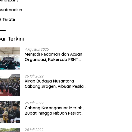
usatmadiun
H Terate
ar Terkini
4 Agustus 2025
Menjadi Pedoman dan Acuan
Organisasi, Rakercab PSHT
Kabupaten Karawang-Pusat
Madiun Membahas Program
Kerja, Berjalan Lancar dan
26 Juli 2022
Sukses
Kirab Budaya Nusantara
Cabang Sragen, Ribuan Pesilat
Saksikan Prosesi Serah Terima
Tanah dan Air
25 Juli 2022
Cabang Karanganyar Meriah,
Bupati hingga Ribuan Pesilat
Ikut Hadir Sambut Tim
Yudhistira
24 Juli 2022