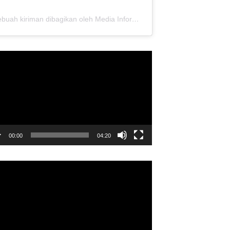
Sebuah kiriman dibagikan oleh Media Informasi Dewan Pusat Persaudaraan Setia Hati Terate (@media.dewanpusat)
utar
o
00:00
04:20
utar
o