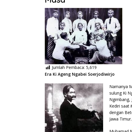
Jumlah Pembaca:
5,619
Era Ki Ageng Ngabei Soerjodiwirjo
Namanya Mu
sulung Ki N
Ngimbang, 
Kediri saat 
dengan Bet
Jawa Timur.
Muhamad Mas