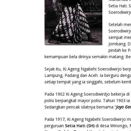
Setia Hati.
Soerodiwirj
Setelah me
Soerodiwir
sempat men
Jombang. Da
pindah ke P
kemampuan bela dirinya semakin matang. Berbag
Sejak itu, Ki Ageng Ngabehi Soerodiwirjo berp
Lampung, Padang dan Aceh. Ia berguru dengan 
setiap tempat yang ia singgahi, sebelum kem
Pada 1902 Ki Ageng Soerodiwirdjo bekerja d
polisi berpangkat mayor polisi. Tahun 1903 i
Sedangkan pencak silatnya bernama “
Joyo Ge
Pada 1917, Ki Ageng Ngabehi Soerodiwirjo m
perguruan
Setia Hati (SH)
di desa Winongo, 