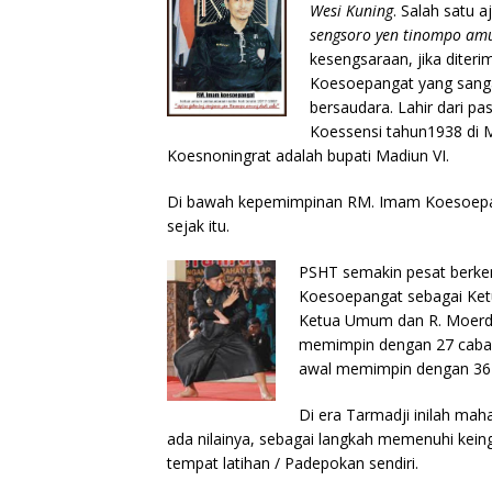
Wesi Kuning
. Salah satu 
sengsoro yen tinompo am
kesengsaraan, jika dite
Koesoepangat yang sangat
bersaudara. Lahir dari 
Koessensi tahun1938 di 
Koesnoningrat adalah bupati Madiun VI.
Di bawah kepemimpinan RM. Imam Koesoepang
sejak itu.
PSHT semakin pesat berke
Koesoepangat sebagai Ket
Ketua Umum dan R. Moerdj
memimpin dengan 27 cabang
awal memimpin dengan 36
Di era Tarmadji inilah ma
ada nilainya, sebagai langkah memenuhi k
tempat latihan / Padepokan sendiri.