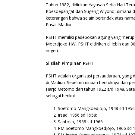
Tahun 1982, didirikan Yayasan Setia Hati Ter
Koesoepangat dan Sugeng Wiyono, dimana d
keterangan bahwa selain bertindak atas nama 
Pusat Madiun.
PSHT memiliki padepokan agung yang meru
Moerdjoko HW, PSHT didirikan di lebih dari 3
negeri.
Silsilah Pimpinan PSHT
PSHT adalah organisasi persaudaraan, yang d
di Madiun. Sebelum diubah bentuknya dari per
Harjo Oetomo dari tahun 1922 s/d 1948. Set
sebagai berikut:
Soetomo Mangkoedjojo, 1948 sd 1956
Irsad, 1956 sd 1958;
Santoso, 1958 sd 1966;
RM Soetomo Mangkoedjojo, 1966 sd 1
RM Imam Koessoepangat, 1974 sd 19