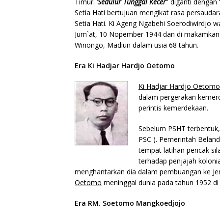
Timur. ‘
Sedulur Tunggal Kecer
” diganti dengan 
Setia Hati bertujuan mengikat rasa persauda
Setia Hati. Ki Ageng Ngabehi Soerodiwirdjo w
Jum`at, 10 Nopember 1944 dan di makamkan 
Winongo, Madiun dalam usia 68 tahun.
Era
Ki Hadjar Hardjo Oetomo
Ki Hadjar Hardjo Oetomo
dalam pergerakan kemer
perintis kemerdekaan.
Sebelum PSHT terbentuk
PSC ). Pemerintah Beland
tempat latihan pencak si
terhadap penjajah koloni
menghantarkan dia dalam pembuangan ke Je
Oetomo
meninggal dunia pada tahun 1952 di
Era RM. Soetomo Mangkoedjojo