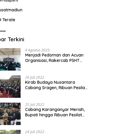
usatmadiun
H Terate
ar Terkini
4 Agustus 2025
Menjadi Pedoman dan Acuan
Organisasi, Rakercab PSHT
Kabupaten Karawang-Pusat
Madiun Membahas Program
Kerja, Berjalan Lancar dan
26 Juli 2022
Sukses
Kirab Budaya Nusantara
Cabang Sragen, Ribuan Pesilat
Saksikan Prosesi Serah Terima
Tanah dan Air
25 Juli 2022
Cabang Karanganyar Meriah,
Bupati hingga Ribuan Pesilat
Ikut Hadir Sambut Tim
Yudhistira
24 Juli 2022