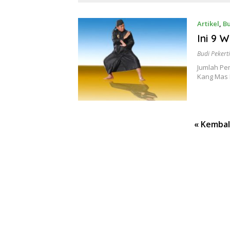
Artikel
,
Bu
Ini 9 
Budi Pekert
Jumlah Pem
Kang Mas 
Paginasi
« Kembal
pos