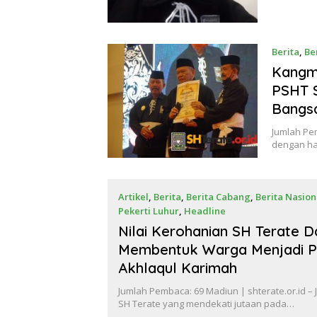
Berita
,
Be
Kangma
PSHT S
Bangs
Jumlah Pem
dengan ha
Artikel
,
Berita
,
Berita Cabang
,
Berita Nasion
Pekerti Luhur
,
Headline
16 Juli 2021
Nilai Kerohanian SH Terate 
Membentuk Warga Menjadi P
Akhlaqul Karimah
Jumlah Pembaca: 69 Madiun | shterate.or.id –
SH Terate yang mendekati jutaan pada…