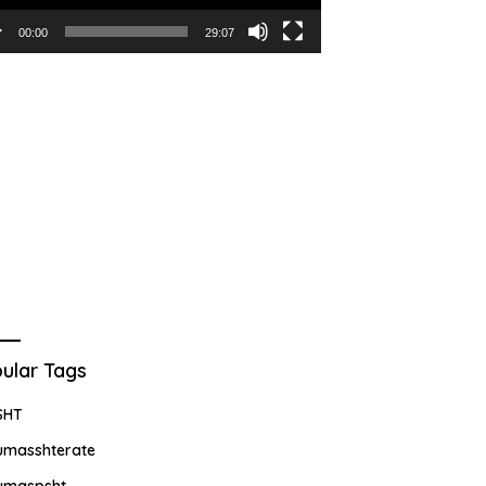
00:00
29:07
ular Tags
SHT
umasshterate
umaspsht