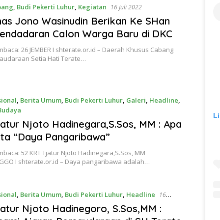
bang
,
Budi Pekerti Luhur
,
Kegiatan
16 Juli 2022
as Jono Wasinudin Berikan Ke SHan
endadaran Calon Warga Baru di DKC
baca: 26 JEMBER I shterate.or.id – Daerah Khusus Cabang
saudaraan Setia Hati Terate…
sional
,
Berita Umum
,
Budi Pekerti Luhur
,
Galeri
,
Headline
,
 Budaya
L
ber 2021
atur Njoto Hadinegara,S.Sos, MM : Apa
ata “Daya Pangaribawa”
mbaca: 52 KRT Tjatur Njoto Hadinegara,S.Sos, MM
GO I shterate.or.id – Daya pangaribawa adalah…
sional
,
Berita Umum
,
Budi Pekerti Luhur
,
Headline
16
2021
atur Njoto Hadinegoro, S.Sos,MM :