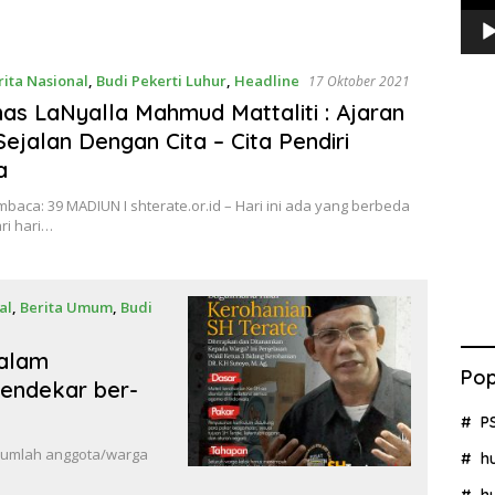
rita Nasional
,
Budi Pekerti Luhur
,
Headline
17 Oktober 2021
s LaNyalla Mahmud Mattaliti : Ajaran
ejalan Dengan Cita – Cita Pendiri
a
baca: 39 MADIUN I shterate.or.id – Hari ini ada yang berbeda
ri hari…
al
,
Berita Umum
,
Budi
Dalam
Pop
endekar ber-
P
 Jumlah anggota/warga
h
h