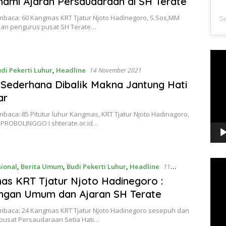
mi Ajaran Persaudaraan di SH Terate
mbaca: 60 Kangmas KRT Tjatur Njoto Hadinegoro, S.Sos,MM
an pengurus pusat SH Terate…
Pem
Vide
di Pekerti Luhur
,
Headline
14 November 2021
 Sederhana Dibalik Makna Jantung Hati
ar
baca: 85 Pitutur luhur Kangmas, KRT Tjatur Njoto Hadinagoro,
 PROBOLINGGO I shterate.or.id…
Pem
sional
,
Berita Umum
,
Budi Pekerti Luhur
,
Headline
11
Vide
2021
s KRT Tjatur Njoto Hadinegoro :
ngan Umum dan Ajaran SH Terate
mbaca: 24 Kangmas KRT Tjatur Njoto Hadinegoro sesepuh dan
pusat Persaudaraan Setia Hati…