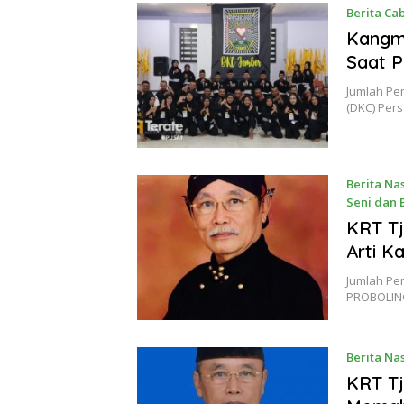
Berita Ca
Kangm
Saat P
Jumlah Pem
(DKC) Per
Berita Na
Seni dan
23 Novem
KRT Tj
Arti K
Jumlah Pe
PROBOLING
Berita Na
November 
KRT Tj