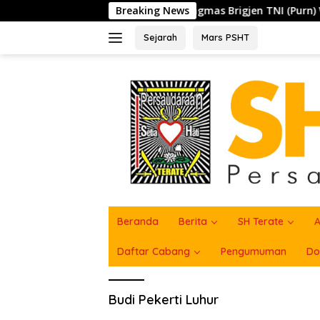
Langsung
gaku PSHT di PAM, Kangmas Brigjen TNI (Purn) Widjang Pranjo
Breaking News
ke
konten
Sejarah
Mars PSHT
Beranda
Berita
SH Terate
A
Daftar Cabang
Pengumuman
Do
Budi Pekerti Luhur