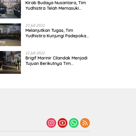
Kirab Budaya Nusantara, Tim
Yudhistira Telah Memasuki
Jawa Tengah
23 Juli 2022
Melanjutkan Tugas, Tim
Yudhistira Kunjungi Padepokan
Cabang Kabupaten Bekasi
22 Juli 2022
Brigif Marinir Cilandak Menjadi
Tujuan Berikutnya Tim
Yudhistira