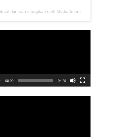
Sebuah kiriman dibagikan oleh Media Informasi Dewan Pusat Persaudaraan Setia Hati Terate (@media.dewanpusat)
utar
o
00:00
04:20
utar
o