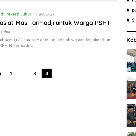
p
di Pekerti Luhur
17 Juni 2021
S
Wasiat Mas Tarmadji untuk Warga PSHT
i Luhur
Kab
baca: 1,083 shterate.or.id – Ini adalah wasiat dari almarhum
KRH. H. Tarmadji…
i
1
…
3
4