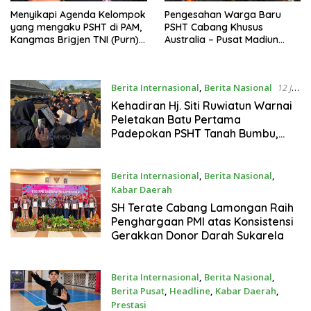
Menyikapi Agenda Kelompok
Pengesahan Warga Baru
yang mengaku PSHT di PAM,
PSHT Cabang Khusus
Kangmas Brigjen TNI (Purn)
Australia – Pusat Madiun
Widjang Pranjoto : Jangan
2026 Menjadi Perhatian
Abaikan Etika Persaudaraan
Dunia
Berita Internasional
,
Berita Nasional
12 Juli
2026
Kehadiran Hj. Siti Ruwiatun Warnai
Peletakan Batu Pertama
Padepokan PSHT Tanah Bumbu,
Titipkan Tanda Tresna untuk Warga
SH Terate
Berita Internasional
,
Berita Nasional
,
Kabar Daerah
12 Juli 2026
SH Terate Cabang Lamongan Raih
Penghargaan PMI atas Konsistensi
Gerakkan Donor Darah Sukarela
Berita Internasional
,
Berita Nasional
,
Berita Pusat
,
Headline
,
Kabar Daerah
,
Prestasi