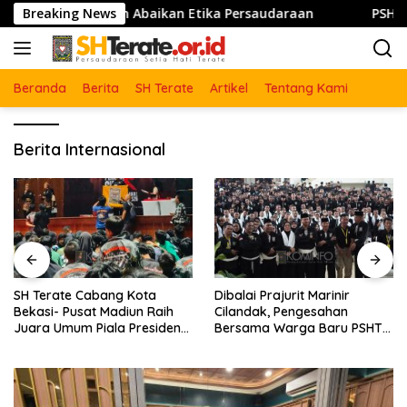
Langsung
to : Jangan Abaikan Etika Persaudaraan
Breaking News
PSHT Bersama
ke
konten
Beranda
Berita
SH Terate
Artikel
Tentang Kami
Berita Internasional
Dibalai Prajurit Marinir
555 Warga Baru Resmi
Cilandak, Pengesahan
Disahkan PSHT Cabang
Bersama Warga Baru PSHT
Jombang – Pusat Madiun
Se-DKI Jakarta dan Kota
Tahun 2026
Bekasi Tahun 2026
Berlangsung Khidmat