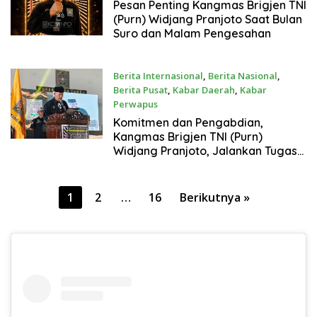
27 Juni 2026
Pesan Penting Kangmas Brigjen TNI
(Purn) Widjang Pranjoto Saat Bulan
Suro dan Malam Pengesahan
Berita Internasional
,
Berita Nasional
,
Berita Pusat
,
Kabar Daerah
,
Kabar
Perwapus
24 Juni 2026
Komitmen dan Pengabdian,
Kangmas Brigjen TNI (Purn)
Widjang Pranjoto, Jalankan Tugas
Pengesahan Warga Baru di
Provinsi Lampung
Paginasi
1
2
…
16
Berikutnya »
pos