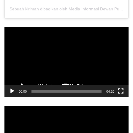
Sebuah kiriman dibagikan oleh Media Informasi Dewan Pusat Persaudaraan Setia Hati Terate (@media.dewanpusat)
Pemutar
Video
00:00
04:20
Pemutar
Video