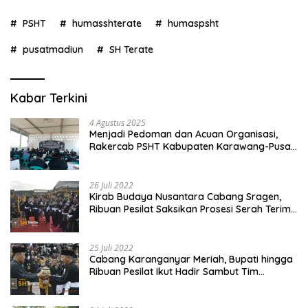
PSHT
humasshterate
humaspsht
pusatmadiun
SH Terate
Kabar Terkini
4 Agustus 2025
Menjadi Pedoman dan Acuan Organisasi,
Rakercab PSHT Kabupaten Karawang-Pusat
Madiun Membahas Program Kerja, Berjalan
Lancar dan Sukses
26 Juli 2022
Kirab Budaya Nusantara Cabang Sragen,
Ribuan Pesilat Saksikan Prosesi Serah Terima
Tanah dan Air
25 Juli 2022
Cabang Karanganyar Meriah, Bupati hingga
Ribuan Pesilat Ikut Hadir Sambut Tim
Yudhistira