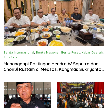
Berita Internasional
,
Berita Nasional
,
Berita Pusat
,
Kabar Daerah
,
Rilis Pers
7 Agustus 2026
Menanggapi Postingan Hendra W Saputra dan
Choirul Rustam di Medsos, Kangmas Sukriyanto
CS Hanya Tersenyum