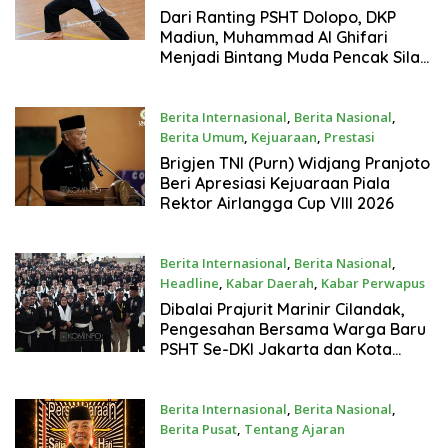
12 Juli 2026
Dari Ranting PSHT Dolopo, DKP
Madiun, Muhammad Al Ghifari
Menjadi Bintang Muda Pencak Silat
Nasional 2026
Berita Internasional
,
Berita Nasional
,
Berita Umum
,
Kejuaraan
,
Prestasi
12 Juli 2026
Brigjen TNI (Purn) Widjang Pranjoto
Beri Apresiasi Kejuaraan Piala
Rektor Airlangga Cup VIII 2026
Berita Internasional
,
Berita Nasional
,
Headline
,
Kabar Daerah
,
Kabar Perwapus
28 Juni 2026
Dibalai Prajurit Marinir Cilandak,
Pengesahan Bersama Warga Baru
PSHT Se-DKI Jakarta dan Kota
Bekasi Tahun 2026 Berlangsung
Khidmat
Berita Internasional
,
Berita Nasional
,
Berita Pusat
,
Tentang Ajaran