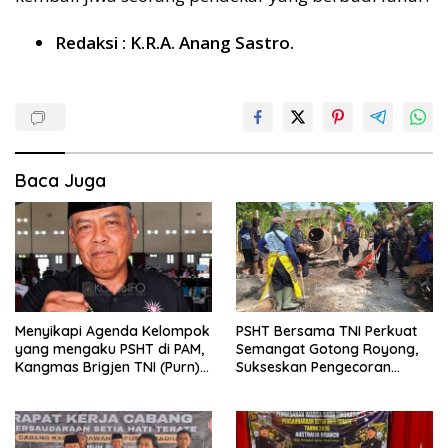
Redaksi : K.R.A. Anang Sastro.
Baca Juga
Menyikapi Agenda Kelompok
PSHT Bersama TNI Perkuat
yang mengaku PSHT di PAM,
Semangat Gotong Royong,
Kangmas Brigjen TNI (Purn)
Sukseskan Pengecoran
Widjang Pranjoto : Jangan
Jembatan TMMD Ke-129 di
Abaikan Etika Persaudaraan
Bulu Lor