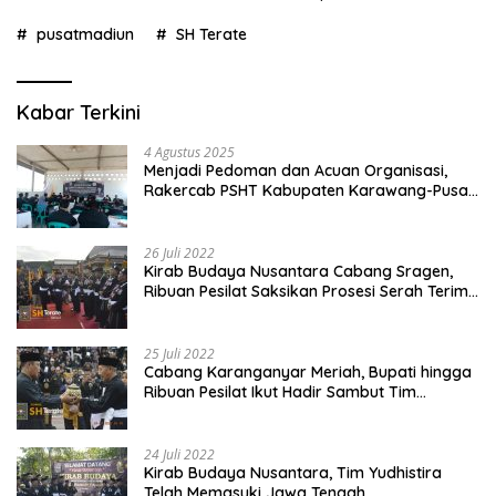
pusatmadiun
SH Terate
Kabar Terkini
4 Agustus 2025
Menjadi Pedoman dan Acuan Organisasi,
Rakercab PSHT Kabupaten Karawang-Pusat
Madiun Membahas Program Kerja, Berjalan
Lancar dan Sukses
26 Juli 2022
Kirab Budaya Nusantara Cabang Sragen,
Ribuan Pesilat Saksikan Prosesi Serah Terima
Tanah dan Air
25 Juli 2022
Cabang Karanganyar Meriah, Bupati hingga
Ribuan Pesilat Ikut Hadir Sambut Tim
Yudhistira
24 Juli 2022
Kirab Budaya Nusantara, Tim Yudhistira
Telah Memasuki Jawa Tengah