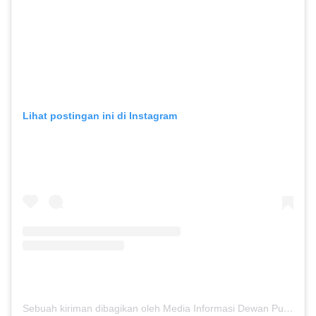
Lihat postingan ini di Instagram
Sebuah kiriman dibagikan oleh Media Informasi Dewan Pusat Persaudaraan Setia Hati Terate (@media.dewanpusat)