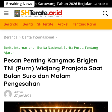
Langsung
patrn Karawang Tahun 2026 Berjalan Lancar dan Sukses
Breaking News
ke
konten
Beranda
Berita
SH Terate
Artikel
Tentang Kami
Beranda
Berita Internasional
Berita Internasional
,
Berita Nasional
,
Berita Pusat
,
Tentang
Ajaran
Pesan Penting Kangmas Brigjen
TNI (Purn) Widjang Pranjoto Saat
Bulan Suro dan Malam
Pengesahan
Admin
27 Juni 2026