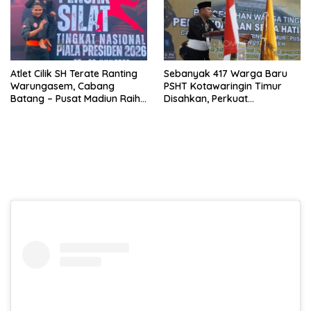
Atlet Cilik SH Terate Ranting
Sebanyak 417 Warga Baru
Warungasem, Cabang
PSHT Kotawaringin Timur
Batang – Pusat Madiun Raih
Disahkan, Perkuat
Emas di Kejuaraan Nasional
Persaudaraan dan Lahirkan
Piala Presiden 2026
Generasi Berbudi Luhur