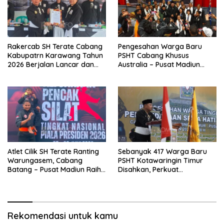
Rakercab SH Terate Cabang
Pengesahan Warga Baru
Kabupatrn Karawang Tahun
PSHT Cabang Khusus
2026 Berjalan Lancar dan
Australia – Pusat Madiun
Sukses
2026 Menjadi Perhatian
Dunia
Atlet Cilik SH Terate Ranting
Sebanyak 417 Warga Baru
Warungasem, Cabang
PSHT Kotawaringin Timur
Batang – Pusat Madiun Raih
Disahkan, Perkuat
Emas di Kejuaraan Nasional
Persaudaraan dan Lahirkan
Piala Presiden 2026
Generasi Berbudi Luhur
Rekomendasi untuk kamu