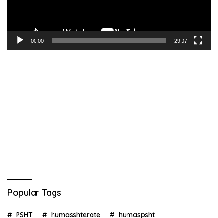
00:00
29:07
Popular Tags
PSHT
humasshterate
humaspsht