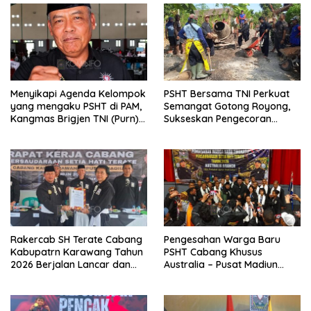
Menyikapi Agenda Kelompok
PSHT Bersama TNI Perkuat
yang mengaku PSHT di PAM,
Semangat Gotong Royong,
Kangmas Brigjen TNI (Purn)
Sukseskan Pengecoran
Widjang Pranjoto : Jangan
Jembatan TMMD Ke-129 di
Abaikan Etika Persaudaraan
Bulu Lor
Rakercab SH Terate Cabang
Pengesahan Warga Baru
Kabupatrn Karawang Tahun
PSHT Cabang Khusus
2026 Berjalan Lancar dan
Australia – Pusat Madiun
Sukses
2026 Menjadi Perhatian
Dunia