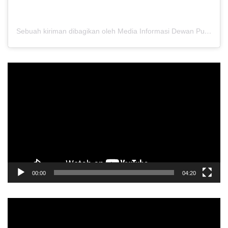
Sebuah kiriman dibagikan oleh Media Informasi Dewan Pusat Persaudaraan Setia Hati Terate (@media.dewanpusat)
Pemutar
Video
00:00
04:20
Pemutar
Video