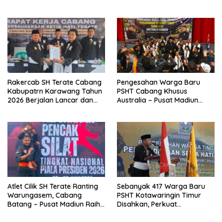
Widjang Pranjoto : Jangan
Jembatan TMMD Ke-129 di
Abaikan Etika Persaudaraan
Bulu Lor
Rakercab SH Terate Cabang
Pengesahan Warga Baru
Kabupatrn Karawang Tahun
PSHT Cabang Khusus
2026 Berjalan Lancar dan
Australia – Pusat Madiun
Sukses
2026 Menjadi Perhatian
Dunia
Atlet Cilik SH Terate Ranting
Sebanyak 417 Warga Baru
Warungasem, Cabang
PSHT Kotawaringin Timur
Batang – Pusat Madiun Raih
Disahkan, Perkuat
Emas di Kejuaraan Nasional
Persaudaraan dan Lahirkan
Piala Presiden 2026
Generasi Berbudi Luhur