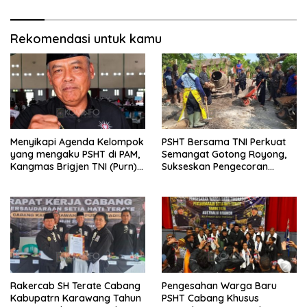
Rekomendasi untuk kamu
Menyikapi Agenda Kelompok
PSHT Bersama TNI Perkuat
yang mengaku PSHT di PAM,
Semangat Gotong Royong,
Kangmas Brigjen TNI (Purn)
Sukseskan Pengecoran
Widjang Pranjoto : Jangan
Jembatan TMMD Ke-129 di
Abaikan Etika Persaudaraan
Bulu Lor
Rakercab SH Terate Cabang
Pengesahan Warga Baru
Kabupatrn Karawang Tahun
PSHT Cabang Khusus