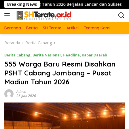
Langsung
 Tahun 2026 Berjalan Lancar dan Sukses
Breaking News
Pengesahan W
ke
konten
Beranda
Berita
SH Terate
Artikel
Tentang Kami
Beranda
Berita Cabang
Berita Cabang
,
Berita Nasional
,
Headline
,
Kabar Daerah
555 Warga Baru Resmi Disahkan
PSHT Cabang Jombang – Pusat
Madiun Tahun 2026
Admin
26 Juni 2026