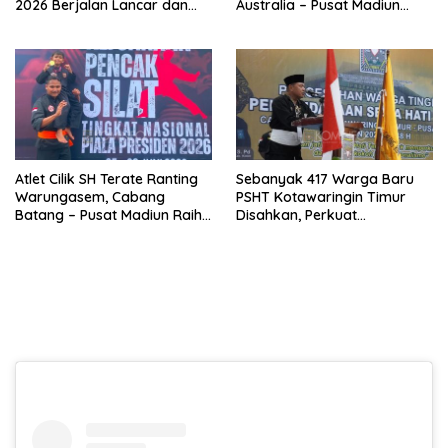
2026 Berjalan Lancar dan
Australia – Pusat Madiun
Sukses
2026 Menjadi Perhatian
Dunia
Atlet Cilik SH Terate Ranting
Sebanyak 417 Warga Baru
Warungasem, Cabang
PSHT Kotawaringin Timur
Batang – Pusat Madiun Raih
Disahkan, Perkuat
Emas di Kejuaraan Nasional
Persaudaraan dan Lahirkan
Piala Presiden 2026
Generasi Berbudi Luhur