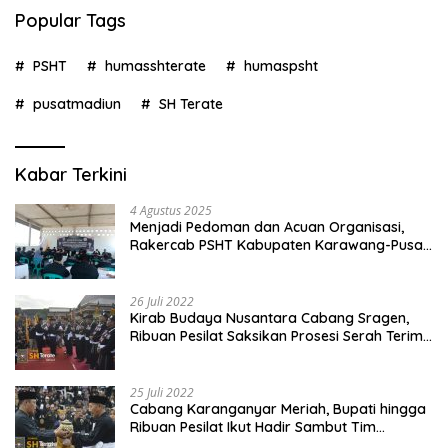
Popular Tags
PSHT
humasshterate
humaspsht
pusatmadiun
SH Terate
Kabar Terkini
4 Agustus 2025
Menjadi Pedoman dan Acuan Organisasi,
Rakercab PSHT Kabupaten Karawang-Pusat
Madiun Membahas Program Kerja, Berjalan
Lancar dan Sukses
26 Juli 2022
Kirab Budaya Nusantara Cabang Sragen,
Ribuan Pesilat Saksikan Prosesi Serah Terima
Tanah dan Air
25 Juli 2022
Cabang Karanganyar Meriah, Bupati hingga
Ribuan Pesilat Ikut Hadir Sambut Tim
Yudhistira