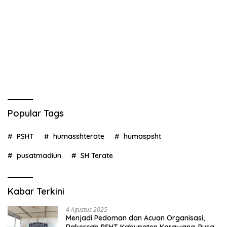
Popular Tags
PSHT
humasshterate
humaspsht
pusatmadiun
SH Terate
Kabar Terkini
4 Agustus 2025
Menjadi Pedoman dan Acuan Organisasi,
Rakercab PSHT Kabupaten Karawang-Pusat