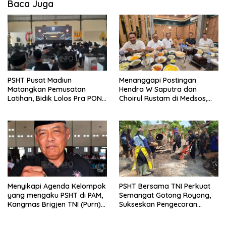
Baca Juga
PSHT Pusat Madiun
Menanggapi Postingan
Matangkan Pemusatan
Hendra W Saputra dan
Latihan, Bidik Lolos Pra PON
Choirul Rustam di Medsos,
dan Prestasi Terbaik di PON
Kangmas Sukriyanto CS
Hanya Tersenyum
Menyikapi Agenda Kelompok
PSHT Bersama TNI Perkuat
yang mengaku PSHT di PAM,
Semangat Gotong Royong,
Kangmas Brigjen TNI (Purn)
Sukseskan Pengecoran
Widjang Pranjoto : Jangan
Jembatan TMMD Ke-129 di
Abaikan Etika Persaudaraan
Bulu Lor