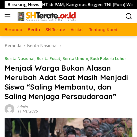
Langsung
ku PSHT di PAM, Kangmas Brigjen TNI (Purn) Widjang Pranjoto
Breaking News
ke
konten
Beranda
Berita
SH Terate
Artikel
Tentang Kami
Beranda
Berita Nasional
Berita Nasional
,
Berita Pusat
,
Berita Umum
,
Budi Pekerti Luhur
Menjadi Warga Bukan Alasan
Merubah Adat Saat Masih Menjadi
Siswa “Saling Membantu, dan
Saling Menjaga Persaudaraan”
Admin
11 Mei 2026