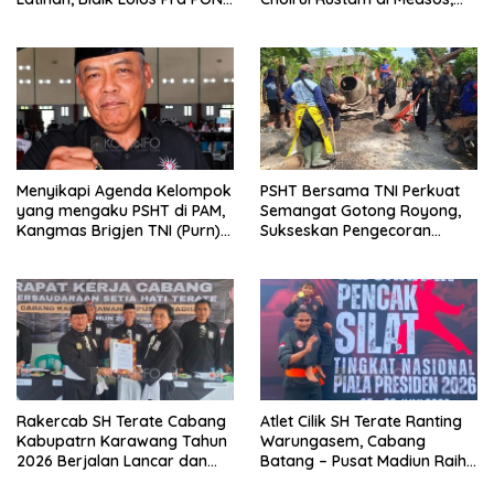
dan Prestasi Terbaik di PON
Kangmas Sukriyanto CS
Hanya Tersenyum
Menyikapi Agenda Kelompok
PSHT Bersama TNI Perkuat
yang mengaku PSHT di PAM,
Semangat Gotong Royong,
Kangmas Brigjen TNI (Purn)
Sukseskan Pengecoran
Widjang Pranjoto : Jangan
Jembatan TMMD Ke-129 di
Abaikan Etika Persaudaraan
Bulu Lor
Rakercab SH Terate Cabang
Atlet Cilik SH Terate Ranting
Kabupatrn Karawang Tahun
Warungasem, Cabang
2026 Berjalan Lancar dan
Batang – Pusat Madiun Raih
Sukses
Emas di Kejuaraan Nasional