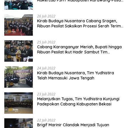
Madiun Membahas Program Kerja, Berjalan
Lancar dan Sukses
26 Juli 2022
Kirab Budaya Nusantara Cabang Sragen,
Ribuan Pesilat Saksikan Prosesi Serah Terima
Tanah dan Air
25 Juli 2022
Cabang Karanganyar Meriah, Bupati hingga
Ribuan Pesilat Ikut Hadir Sambut Tim
Yudhistira
24 Juli 2022
Kirab Budaya Nusantara, Tim Yudhistira
Telah Memasuki Jawa Tengah
23 Juli 2022
Melanjutkan Tugas, Tim Yudhistira Kunjungi
Padepokan Cabang Kabupaten Bekasi
22 Juli 2022
Brigif Marinir Cilandak Menjadi Tujuan