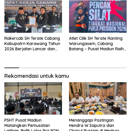
Rakercab SH Terate Cabang
Atlet Cilik SH Terate Ranting
Kabupatrn Karawang Tahun
Warungasem, Cabang
2026 Berjalan Lancar dan
Batang – Pusat Madiun Raih
Sukses
Emas di Kejuaraan Nasional
Piala Presiden 2026
Rekomendasi untuk kamu
PSHT Pusat Madiun
Menanggapi Postingan
Matangkan Pemusatan
Hendra W Saputra dan
Latihan, Bidik Lolos Pra PON
Choirul Rustam di Medsos,