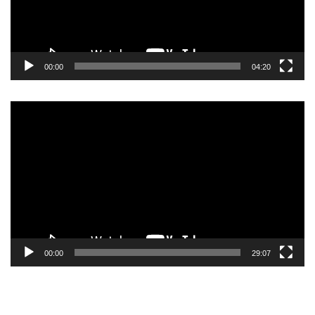
00:00
04:20
Pemutar
Video
00:00
29:07