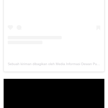
Sebuah kiriman dibagikan oleh Media Informasi Dewan Pusat Persaudaraan Setia Hati Terate (@media.dewanpusat)
Pemutar
Video