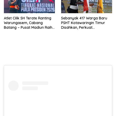
Atlet Cilik SH Terate Ranting
Sebanyak 417 Warga Baru
Warungasem, Cabang
PSHT Kotawaringin Timur
Batang – Pusat Madiun Raih
Disahkan, Perkuat
Emas di Kejuaraan Nasional
Persaudaraan dan Lahirkan
Piala Presiden 2026
Generasi Berbudi Luhur