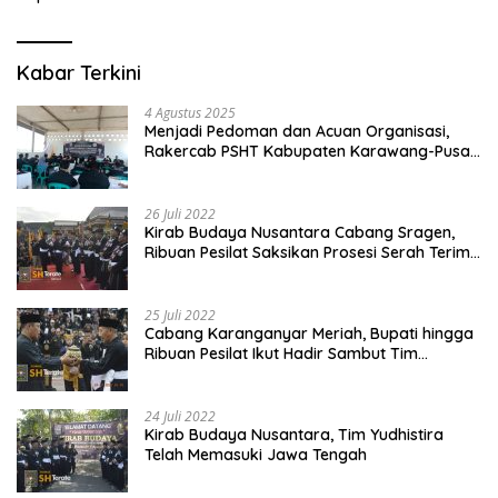
Kabar Terkini
4 Agustus 2025
Menjadi Pedoman dan Acuan Organisasi,
Rakercab PSHT Kabupaten Karawang-Pusat
Madiun Membahas Program Kerja, Berjalan
Lancar dan Sukses
26 Juli 2022
Kirab Budaya Nusantara Cabang Sragen,
Ribuan Pesilat Saksikan Prosesi Serah Terima
Tanah dan Air
25 Juli 2022
Cabang Karanganyar Meriah, Bupati hingga
Ribuan Pesilat Ikut Hadir Sambut Tim
Yudhistira
24 Juli 2022
Kirab Budaya Nusantara, Tim Yudhistira
Telah Memasuki Jawa Tengah