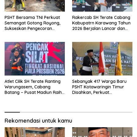
PSHT Bersama TNI Perkuat
Rakercab SH Terate Cabang
Semangat Gotong Royong,
Kabupatrn Karawang Tahun
Sukseskan Pengecoran
2026 Berjalan Lancar dan
Jembatan TMMD Ke-129 di
Sukses
Bulu Lor
Atlet Cilik SH Terate Ranting
Sebanyak 417 Warga Baru
Warungasem, Cabang
PSHT Kotawaringin Timur
Batang – Pusat Madiun Raih
Disahkan, Perkuat
Emas di Kejuaraan Nasional
Persaudaraan dan Lahirkan
Piala Presiden 2026
Generasi Berbudi Luhur
Rekomendasi untuk kamu