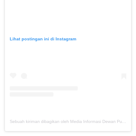
Lihat postingan ini di Instagram
Sebuah kiriman dibagikan oleh Media Informasi Dewan Pusat Persaudaraan Setia Hati Terate (@media.dewanpusat)