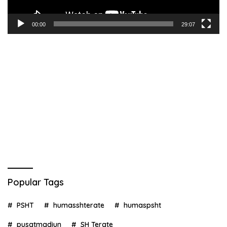
00:00
29:07
Popular Tags
PSHT
humasshterate
humaspsht
pusatmadiun
SH Terate