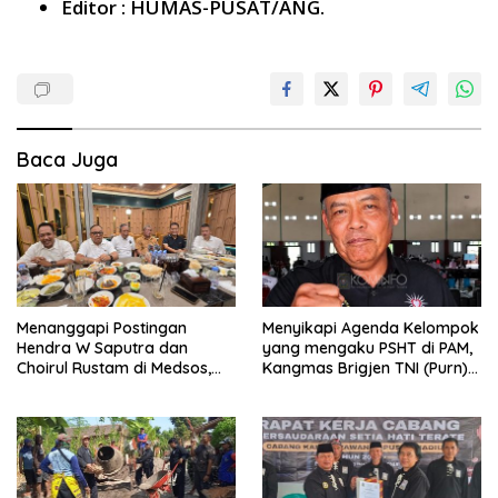
Editor : HUMAS-PUSAT/ANG.
Baca Juga
Menanggapi Postingan
Menyikapi Agenda Kelompok
Hendra W Saputra dan
yang mengaku PSHT di PAM,
Choirul Rustam di Medsos,
Kangmas Brigjen TNI (Purn)
Kangmas Sukriyanto CS
Widjang Pranjoto : Jangan
Hanya Tersenyum
Abaikan Etika Persaudaraan