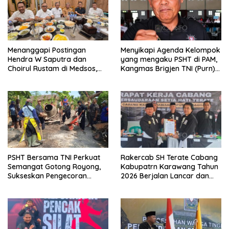
Menanggapi Postingan
Menyikapi Agenda Kelompok
Hendra W Saputra dan
yang mengaku PSHT di PAM,
Choirul Rustam di Medsos,
Kangmas Brigjen TNI (Purn)
Kangmas Sukriyanto CS
Widjang Pranjoto : Jangan
Hanya Tersenyum
Abaikan Etika Persaudaraan
PSHT Bersama TNI Perkuat
Rakercab SH Terate Cabang
Semangat Gotong Royong,
Kabupatrn Karawang Tahun
Sukseskan Pengecoran
2026 Berjalan Lancar dan
Jembatan TMMD Ke-129 di
Sukses
Bulu Lor