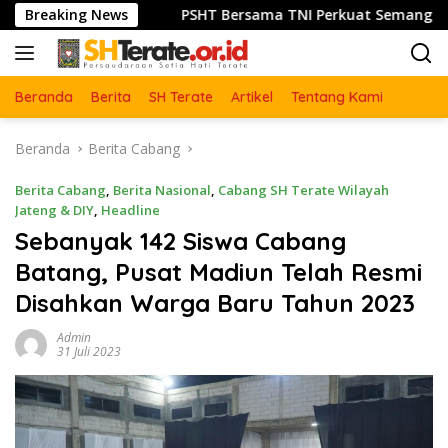
Langsung
Breaking News
PSHT Bersama TNI Perkuat Semangat Gotong Royong, 
ke
konten
Beranda
Berita
SH Terate
Artikel
Tentang Kami
Beranda
Berita Cabang
Berita Cabang
,
Berita Nasional
,
Cabang SH Terate Wilayah
Jateng & DIY
,
Headline
Sebanyak 142 Siswa Cabang
Batang, Pusat Madiun Telah Resmi
Disahkan Warga Baru Tahun 2023
Admin
31 Juli 2023