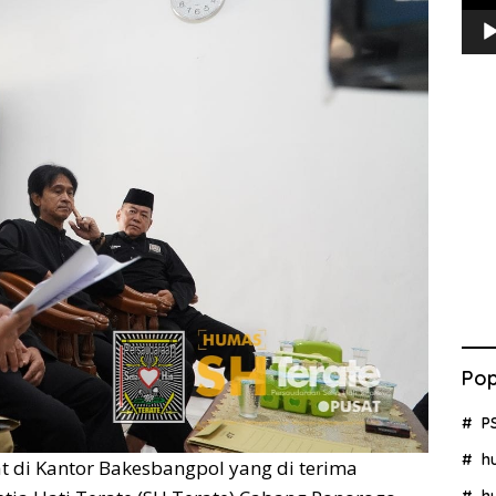
Pop
P
h
t di Kantor Bakesbangpol yang di terima
h