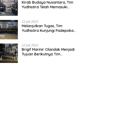
Kirab Budaya Nusantara, Tim
Yudhistira Telah Memasuki
Jawa Tengah
23 Juli 2022
Melanjutkan Tugas, Tim
Yudhistira Kunjungi Padepokan
Cabang Kabupaten Bekasi
22 Juli 2022
Brigif Marinir Cilandak Menjadi
Tujuan Berikutnya Tim
Yudhistira