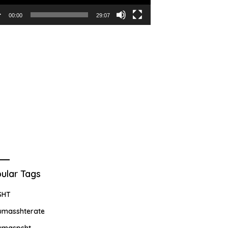
00:00
29:07
ular Tags
SHT
umasshterate
umaspsht