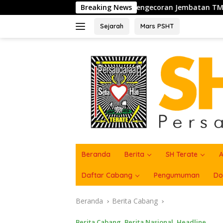
Langsung
g, Sukseskan Pengecoran Jembatan TMMD Ke-129 di Bulu Lor
Breaking News
ke
konten
Sejarah
Mars PSHT
Beranda
Berita
SH Terate
A
Daftar Cabang
Pengumuman
Do
Beranda
Berita Cabang
Berita Cabang
,
Berita Nasional
,
Headline