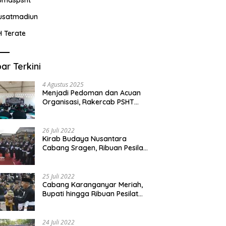
usatmadiun
H Terate
ar Terkini
4 Agustus 2025
Menjadi Pedoman dan Acuan
Organisasi, Rakercab PSHT
Kabupaten Karawang-Pusat
Madiun Membahas Program
Kerja, Berjalan Lancar dan
26 Juli 2022
Sukses
Kirab Budaya Nusantara
Cabang Sragen, Ribuan Pesilat
Saksikan Prosesi Serah Terima
Tanah dan Air
25 Juli 2022
Cabang Karanganyar Meriah,
Bupati hingga Ribuan Pesilat
Ikut Hadir Sambut Tim
Yudhistira
24 Juli 2022