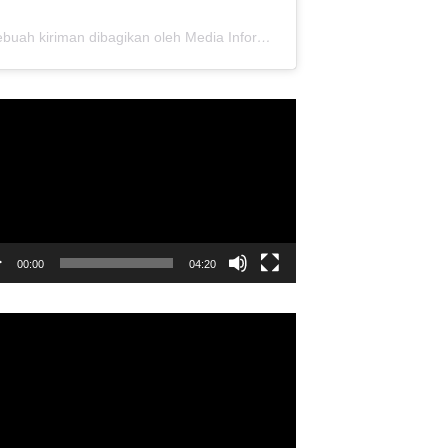
Sebuah kiriman dibagikan oleh Media Informasi Dewan Pusat Persaudaraan Setia Hati Terate (@media.dewanpusat)
utar
o
00:00
04:20
utar
o