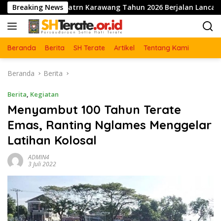
Langsung
g Kabupatrn Karawang Tahun 2026 Berjalan Lancar dan Sukses
Breaking News
ke
konten
Beranda
Berita
SH Terate
Artikel
Tentang Kami
Beranda
Berita
Berita
,
Kegiatan
Menyambut 100 Tahun Terate
Emas, Ranting Nglames Menggelar
Latihan Kolosal
ADMIN4
3 Juli 2022