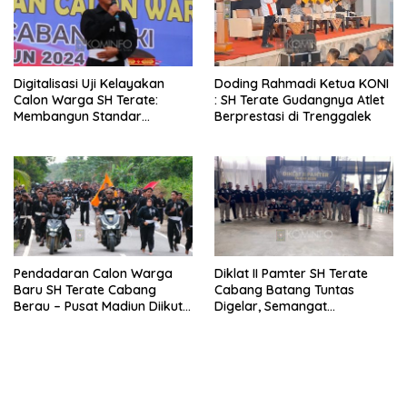
Digitalisasi Uji Kelayakan
Doding Rahmadi Ketua KONI
Calon Warga SH Terate:
: SH Terate Gudangnya Atlet
Membangun Standar
Berprestasi di Trenggalek
Nasional, Menjaga
Objektivitas, dan Menghapus
Kekerasan dalam
Pembinaan
Pendadaran Calon Warga
Diklat II Pamter SH Terate
Baru SH Terate Cabang
Cabang Batang Tuntas
Berau – Pusat Madiun Diikuti
Digelar, Semangat
249 Peserta
Pengabdian Kian Menguat