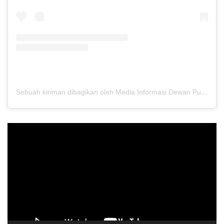
Sebuah kiriman dibagikan oleh Media Informasi Dewan Pusat Persaudaraan Setia Hati Terate (@media.dewanpusat)
Pemutar
Video