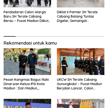
Pendadaran Calon Warga
Diklat II Pamter SH Terate
Baru SH Terate Cabang
Cabang Batang Tuntas
Berau – Pusat Madiun Diikuti
Digelar, Semangat
249 Peserta
Pengabdian Kian Menguat
Rekomendasi untuk kamu
Pesan Kangmas Bagus Rizki
UKCW SH Terate Cabang
Dinarwan Ketua IPSI Kota
Gunungkidul – Pusat Madiun
Madiun : Dari Madiun,
Berjalan Lancar, Calon
semangat Persaudaraan,
Warga Tunjukkan
Kebersamaan dan
Kedisiplinan
Kedamaian