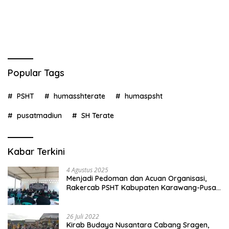
Popular Tags
PSHT
humasshterate
humaspsht
pusatmadiun
SH Terate
Kabar Terkini
4 Agustus 2025
Menjadi Pedoman dan Acuan Organisasi,
Rakercab PSHT Kabupaten Karawang-Pusat
Madiun Membahas Program Kerja, Berjalan
Lancar dan Sukses
26 Juli 2022
Kirab Budaya Nusantara Cabang Sragen,