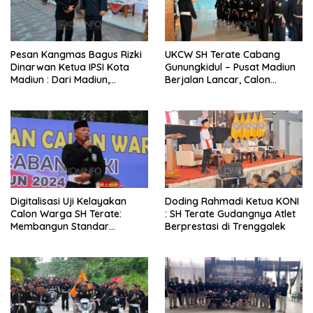
Pesan Kangmas Bagus Rizki
UKCW SH Terate Cabang
Dinarwan Ketua IPSI Kota
Gunungkidul – Pusat Madiun
Madiun : Dari Madiun,
Berjalan Lancar, Calon
semangat Persaudaraan,
Warga Tunjukkan
Kebersamaan dan
Kedisiplinan
Kedamaian
Digitalisasi Uji Kelayakan
Doding Rahmadi Ketua KONI
Calon Warga SH Terate:
: SH Terate Gudangnya Atlet
Membangun Standar
Berprestasi di Trenggalek
Nasional, Menjaga
Objektivitas, dan Menghapus
Kekerasan dalam
Pembinaan