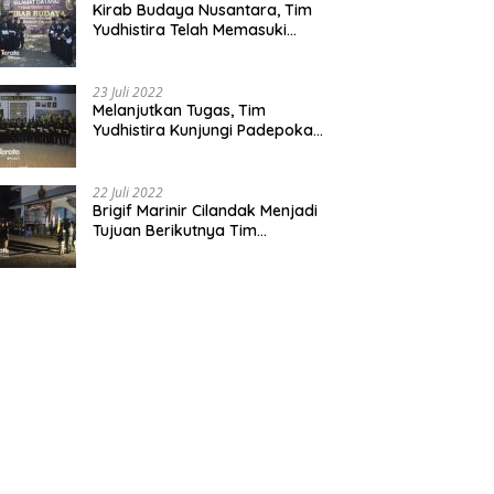
Kirab Budaya Nusantara, Tim
Yudhistira Telah Memasuki
Jawa Tengah
23 Juli 2022
Melanjutkan Tugas, Tim
Yudhistira Kunjungi Padepokan
Cabang Kabupaten Bekasi
22 Juli 2022
Brigif Marinir Cilandak Menjadi
Tujuan Berikutnya Tim
Yudhistira