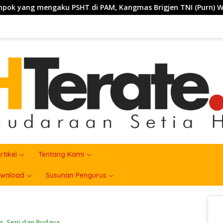
Kangmas Brigjen TNI (Purn) Widjang Pranjoto : Jangan Abaika
rtikel
Tentang Kami
wnload
Susunan Pengurus
n
,
Seni dan Budaya