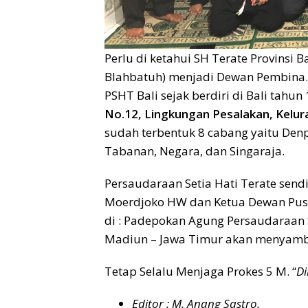
Perlu di ketahui SH Terate Provinsi Ba
Blahbatuh) menjadi Dewan Pembina.
PSHT Bali sejak berdiri di Bali tahun
No.12, Lingkungan Pesalakan, Kelu
sudah terbentuk 8 cabang yaitu Den
Tabanan, Negara, dan Singaraja.
Persaudaraan Setia Hati Terate sen
Moerdjoko HW dan Ketua Dewan Pusat
di : Padepokan Agung Persaudaraan S
Madiun – Jawa Timur akan menyamb
Tetap Selalu Menjaga Prokes 5 M. “
Di
Editor : M. Anang Sastro.