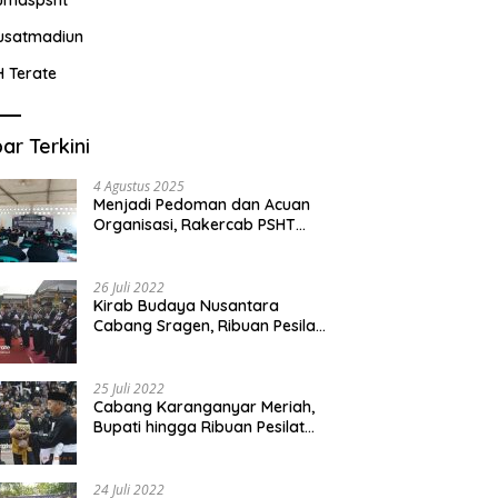
usatmadiun
H Terate
ar Terkini
4 Agustus 2025
Menjadi Pedoman dan Acuan
Organisasi, Rakercab PSHT
Kabupaten Karawang-Pusat
Madiun Membahas Program
Kerja, Berjalan Lancar dan
26 Juli 2022
Sukses
Kirab Budaya Nusantara
Cabang Sragen, Ribuan Pesilat
Saksikan Prosesi Serah Terima
Tanah dan Air
25 Juli 2022
Cabang Karanganyar Meriah,
Bupati hingga Ribuan Pesilat
Ikut Hadir Sambut Tim
Yudhistira
24 Juli 2022