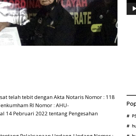
at telah tebit dengan Akta Notaris Nomor : 118
Pop
 Menkumham RI Nomor : AHU-
l 14 Pebruari 2022 tentang Pengesahan
P
h
 tentang Pelaksanaan Undang-Undang Nomor :
h