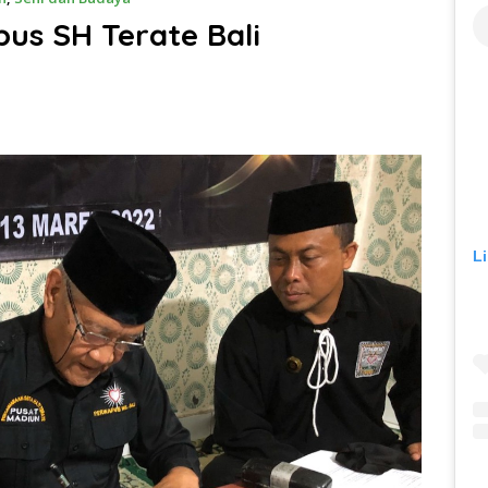
us SH Terate Bali
L