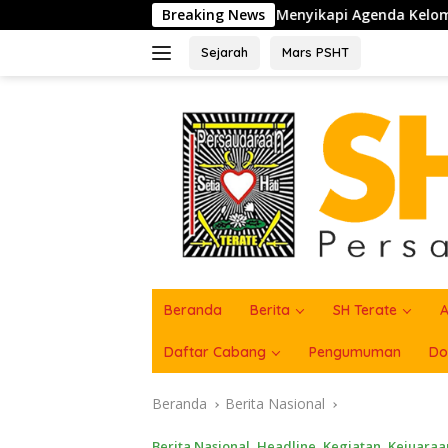
Langsung
Menyikapi Agenda Kelompok yang mengaku PSHT di PAM, 
Breaking News
ke
konten
Sejarah
Mars PSHT
Beranda
Berita
SH Terate
A
Daftar Cabang
Pengumuman
Do
Beranda
Berita Nasional
Berita Nasional
,
Headline
,
Kegiatan
,
Kejuaraa