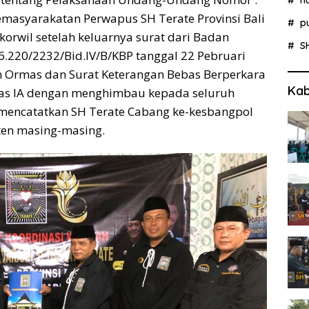
emasyarakatan Perwapus SH Terate Provinsi Bali
p
orwil setelah keluarnya surat dari Badan
S
16.220/2232/Bid.IV/B/KBP tanggal 22 Pebruari
n Ormas dan Surat Keterangan Bebas Berperkara
Kab
elas IA dengan menghimbau kepada seluruh
 mencatatkan SH Terate Cabang ke-kesbangpol
ten masing-masing.