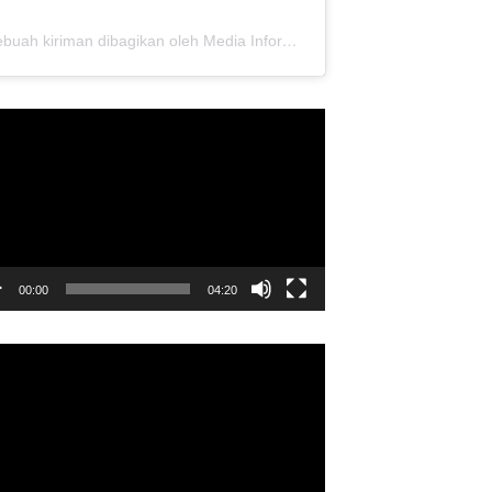
Sebuah kiriman dibagikan oleh Media Informasi Dewan Pusat Persaudaraan Setia Hati Terate (@media.dewanpusat)
utar
o
00:00
04:20
utar
o