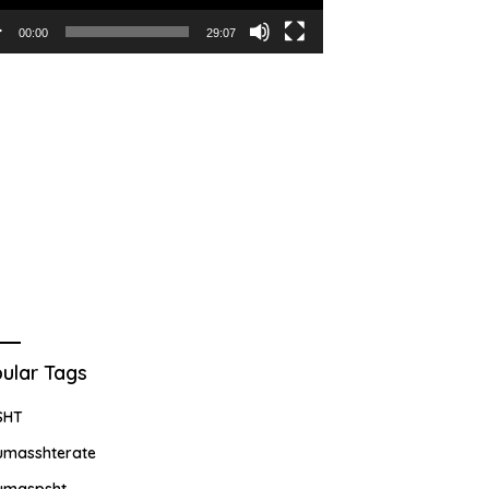
00:00
29:07
ular Tags
SHT
umasshterate
umaspsht