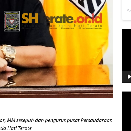
Pem
Vide
Pem
Vide
S.Sos, MM sesepuh dan pengurus pusat Persaudaraan
tia Hati Terate