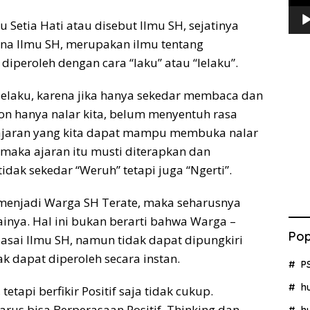
u Setia Hati atau disebut Ilmu SH, sejatinya
ena Ilmu SH, merupakan ilmu tentang
diperoleh dengan cara “laku” atau “lelaku”.
lelaku, karena jika hanya sekedar membaca dan
n hanya nalar kita, belum menyentuh rasa
 ajaran yang kita dapat mampu membuka nalar
maka ajaran itu musti diterapkan dan
idak sekedar “Weruh” tetapi juga “Ngerti”.
menjadi Warga SH Terate, maka seharusnya
inya. Hal ini bukan berarti bahwa Warga –
Pop
sai Ilmu SH, namun tidak dapat dipungkiri
k dapat diperoleh secara instan.
P
h
 tetapi berfikir Positif saja tidak cukup.
 harus bisa Berperasaan Positif. Thinking dan
h