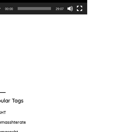
00:00
29:07
ular Tags
SHT
umasshterate
umaspsht