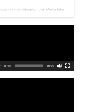
Sebuah kiriman dibagikan oleh Media Informasi Dewan Pusat Persaudaraan Setia Hati Terate (@media.dewanpusat)
utar
o
00:00
04:20
utar
o