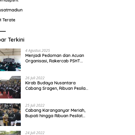
usatmadiun
H Terate
ar Terkini
4 Agustus 2025
Menjadi Pedoman dan Acuan
Organisasi, Rakercab PSHT
Kabupaten Karawang-Pusat
Madiun Membahas Program
Kerja, Berjalan Lancar dan
26 Juli 2022
Sukses
Kirab Budaya Nusantara
Cabang Sragen, Ribuan Pesilat
Saksikan Prosesi Serah Terima
Tanah dan Air
25 Juli 2022
Cabang Karanganyar Meriah,
Bupati hingga Ribuan Pesilat
Ikut Hadir Sambut Tim
Yudhistira
24 Juli 2022