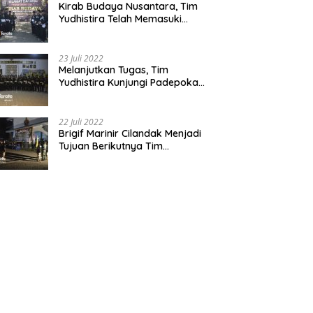
Kirab Budaya Nusantara, Tim
Yudhistira Telah Memasuki
Jawa Tengah
23 Juli 2022
Melanjutkan Tugas, Tim
Yudhistira Kunjungi Padepokan
Cabang Kabupaten Bekasi
22 Juli 2022
Brigif Marinir Cilandak Menjadi
Tujuan Berikutnya Tim
Yudhistira