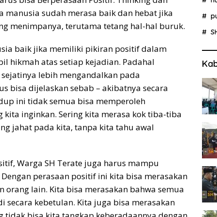
a manusia sudah merasa baik dan hebat jika
p
yang menimpanya, terutama tetang hal-hal buruk.
S
 baik jika memiliki pikiran positif dalam
l hikmah atas setiap kejadian. Padahal
Kab
tif sejatinya lebih mengandalkan pada
us bisa dijelaskan sebab – akibatnya secara
dup ini tidak semua bisa memperoleh
 kita inginkan. Sering kita merasa kok tiba-tiba
ng jahat pada kita, tanpa kita tahu awal
ositif, Warga SH Terate juga harus mampu
). Dengan perasaan positif ini kita bisa merasakan
kan orang lain. Kita bisa merasakan bahwa semua
jadi secara kebetulan. Kita juga bisa merasakan
g tidak bisa kita tangkap keberadaannya dengan