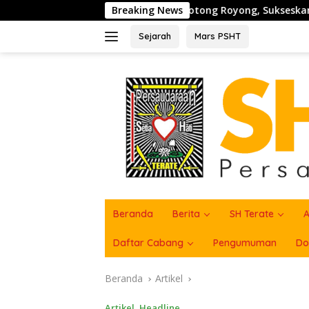
Langsung
t Semangat Gotong Royong, Sukseskan Pengecoran Jembatan T
Breaking News
ke
konten
Sejarah
Mars PSHT
Beranda
Berita
SH Terate
A
Daftar Cabang
Pengumuman
Do
Beranda
Artikel
Artikel
,
Headline