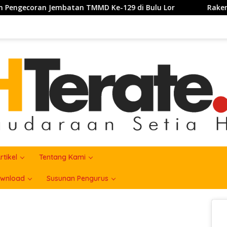
MMD Ke-129 di Bulu Lor
Rakercab SH Terate Cabang K
rtikel
Tentang Kami
wnload
Susunan Pengurus