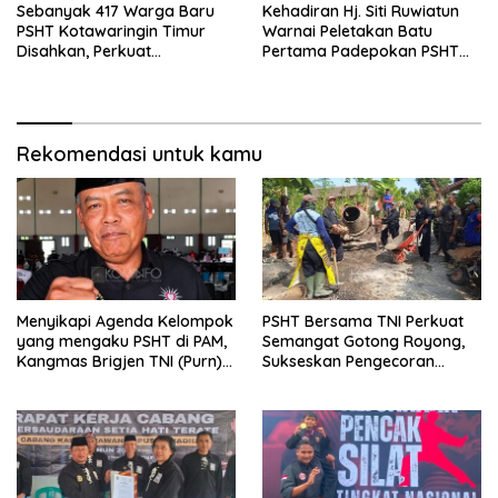
Sebanyak 417 Warga Baru
Kehadiran Hj. Siti Ruwiatun
PSHT Kotawaringin Timur
Warnai Peletakan Batu
Disahkan, Perkuat
Pertama Padepokan PSHT
Persaudaraan dan Lahirkan
Tanah Bumbu, Titipkan
Generasi Berbudi Luhur
Tanda Tresna untuk Warga
SH Terate
Rekomendasi untuk kamu
Menyikapi Agenda Kelompok
PSHT Bersama TNI Perkuat
yang mengaku PSHT di PAM,
Semangat Gotong Royong,
Kangmas Brigjen TNI (Purn)
Sukseskan Pengecoran
Widjang Pranjoto : Jangan
Jembatan TMMD Ke-129 di
Abaikan Etika Persaudaraan
Bulu Lor