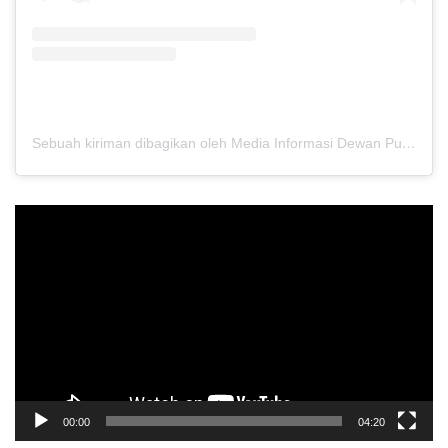
Sebuah kiriman dibagikan oleh Media Informasi Dewan Pusat Persaudaraan Setia Hati Terate (@media.dewanpusat)
Pemutar
Video
00:00
04:20