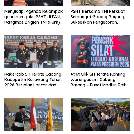
Menyikapi Agenda Kelompok
PSHT Bersama TNI Perkuat
yang mengaku PSHT di PAM,
Semangat Gotong Royong,
Kangmas Brigjen TNI (Purn)
Sukseskan Pengecoran
Widjang Pranjoto : Jangan
Jembatan TMMD Ke-129 di
Abaikan Etika Persaudaraan
Bulu Lor
Rakercab SH Terate Cabang
Atlet Cilik SH Terate Ranting
Kabupatrn Karawang Tahun
Warungasem, Cabang
2026 Berjalan Lancar dan
Batang – Pusat Madiun Raih
Sukses
Emas di Kejuaraan Nasional
Piala Presiden 2026