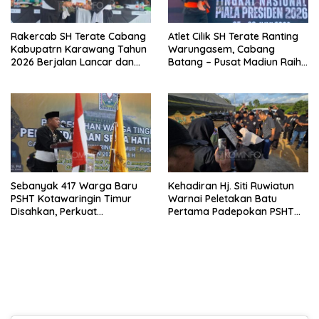
Rakercab SH Terate Cabang
Atlet Cilik SH Terate Ranting
Kabupatrn Karawang Tahun
Warungasem, Cabang
2026 Berjalan Lancar dan
Batang – Pusat Madiun Raih
Sukses
Emas di Kejuaraan Nasional
Piala Presiden 2026
Sebanyak 417 Warga Baru
Kehadiran Hj. Siti Ruwiatun
PSHT Kotawaringin Timur
Warnai Peletakan Batu
Disahkan, Perkuat
Pertama Padepokan PSHT
Persaudaraan dan Lahirkan
Tanah Bumbu, Titipkan
Generasi Berbudi Luhur
Tanda Tresna untuk Warga
SH Terate