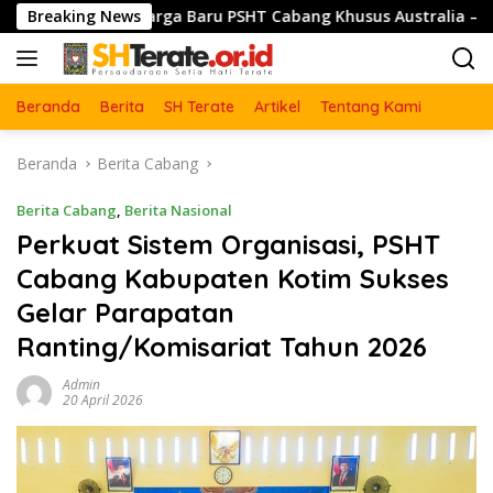
Langsung
 Warga Baru PSHT Cabang Khusus Australia – Pusat Madiun 202
Breaking News
ke
konten
Beranda
Berita
SH Terate
Artikel
Tentang Kami
Beranda
Berita Cabang
Berita Cabang
,
Berita Nasional
Perkuat Sistem Organisasi, PSHT
Cabang Kabupaten Kotim Sukses
Gelar Parapatan
Ranting/Komisariat Tahun 2026
Admin
20 April 2026