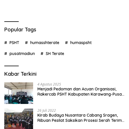
Popular Tags
PSHT
humasshterate
humaspsht
pusatmadiun
SH Terate
Kabar Terkini
4 Agustus 2025
Menjadi Pedoman dan Acuan Organisasi,
Rakercab PSHT Kabupaten Karawang-Pusat
Madiun Membahas Program Kerja, Berjalan
Lancar dan Sukses
26 Juli 2022
Kirab Budaya Nusantara Cabang Sragen,
Ribuan Pesilat Saksikan Prosesi Serah Terima
Tanah dan Air