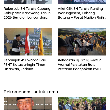
Rakercab SH Terate Cabang
Atlet Cilik SH Terate Ranting
Kabupatrn Karawang Tahun
Warungasem, Cabang
2026 Berjalan Lancar dan
Batang – Pusat Madiun Raih
Sukses
Emas di Kejuaraan Nasional
Piala Presiden 2026
Sebanyak 417 Warga Baru
Kehadiran Hj. Siti Ruwiatun
PSHT Kotawaringin Timur
Warnai Peletakan Batu
Disahkan, Perkuat
Pertama Padepokan PSHT
Persaudaraan dan Lahirkan
Tanah Bumbu, Titipkan
Generasi Berbudi Luhur
Tanda Tresna untuk Warga
SH Terate
Rekomendasi untuk kamu