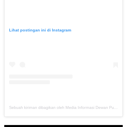
Lihat postingan ini di Instagram
Sebuah kiriman dibagikan oleh Media Informasi Dewan Pusat Persaudaraan Setia Hati Terate (@media.dewanpusat)