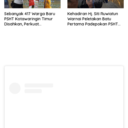
Sebanyak 417 Warga Baru
Kehadiran Hj. Siti Ruwiatun
PSHT Kotawaringin Timur
Warnai Peletakan Batu
Disahkan, Perkuat
Pertama Padepokan PSHT
Persaudaraan dan Lahirkan
Tanah Bumbu, Titipkan
Generasi Berbudi Luhur
Tanda Tresna untuk Warga
SH Terate