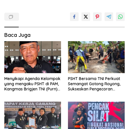
Baca Juga
Menyikapi Agenda Kelompok
PSHT Bersama TNI Perkuat
yang mengaku PSHT di PAM,
Semangat Gotong Royong,
Kangmas Brigjen TNI (Purn)
Sukseskan Pengecoran
Widjang Pranjoto : Jangan
Jembatan TMMD Ke-129 di
Abaikan Etika Persaudaraan
Bulu Lor