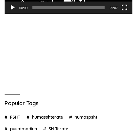
00:00
29:07
Popular Tags
PSHT
humasshterate
humaspsht
pusatmadiun
SH Terate