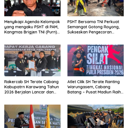
Menyikapi Agenda Kelompok
PSHT Bersama TNI Perkuat
yang mengaku PSHT di PAM,
Semangat Gotong Royong,
Kangmas Brigjen TNI (Purn)
Sukseskan Pengecoran
Widjang Pranjoto : Jangan
Jembatan TMMD Ke-129 di
Abaikan Etika Persaudaraan
Bulu Lor
Rakercab SH Terate Cabang
Atlet Cilik SH Terate Ranting
Kabupatrn Karawang Tahun
Warungasem, Cabang
2026 Berjalan Lancar dan
Batang – Pusat Madiun Raih
Sukses
Emas di Kejuaraan Nasional
Piala Presiden 2026