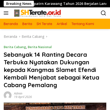
Langsung
ng Kabupatrn Karawang Tahun 2026 Berjalan Lancar dan Sukse
Breaking News
ke
konten
Beranda
Berita
SH Terate
Artikel
Tentang Kami
Beranda
Berita Cabang
Berita Cabang
,
Berita Nasional
Sebanyak 14 Ranting Decara
Terbuka Nyatakan Dukungan
kepada Kangmas Slamet Efendi
Kembali Menjabat sebagai Ketua
Cabang Pemalang
Admin
19 April 2026