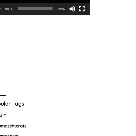
00:00
29:07
ular Tags
SHT
umasshterate
umaspsht