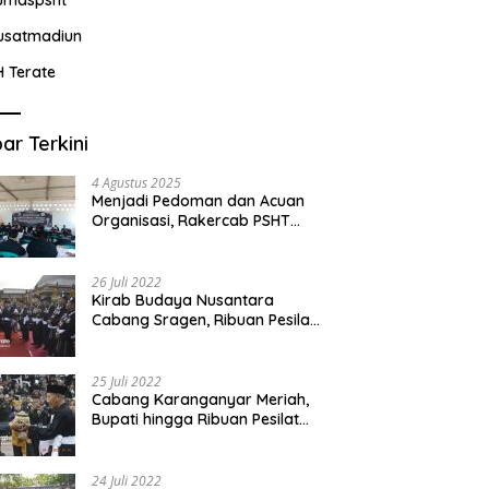
usatmadiun
H Terate
ar Terkini
4 Agustus 2025
Menjadi Pedoman dan Acuan
Organisasi, Rakercab PSHT
Kabupaten Karawang-Pusat
Madiun Membahas Program
Kerja, Berjalan Lancar dan
26 Juli 2022
Sukses
Kirab Budaya Nusantara
Cabang Sragen, Ribuan Pesilat
Saksikan Prosesi Serah Terima
Tanah dan Air
25 Juli 2022
Cabang Karanganyar Meriah,
Bupati hingga Ribuan Pesilat
Ikut Hadir Sambut Tim
Yudhistira
24 Juli 2022