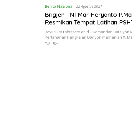
Berita Nasional
22 Agustus 2021
Brigjen TNI Mar Heryanto P.M
Resmikan Tempat Latihan PSHT
Kesatrian Lantamal X Jayapur
JAYAPURA I shterate.or.id – Komandan Batalyon M
Pertahanan Pangkalan Danyon marhanlan X, Ma
Agung…