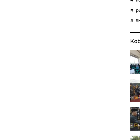
p
S
Kab