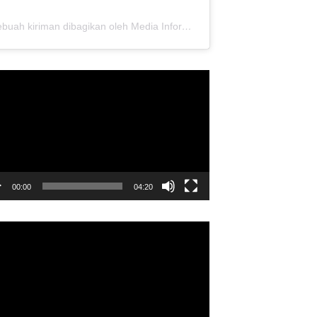
Sebuah kiriman dibagikan oleh Media Informasi Dewan Pusat Persaudaraan Setia Hati Terate (@media.dewanpusat)
utar
o
00:00
04:20
utar
o