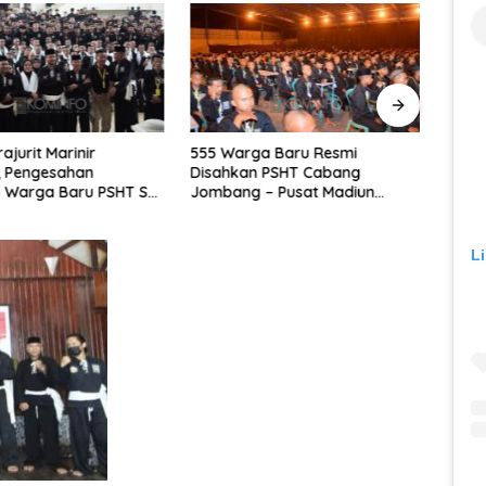
ga Baru Resmi
Dihadiri Wakil Bupati, Drs. H.
Bupat
n PSHT Cabang
Mad Hasnurin : PSHT Cabang
Ampe
 – Pusat Madiun
Lampung Barat – Pusat Madiun
PSHT
026
Sahkan 224 Warga Baru,
Keda
Teguhkan Jati Diri dan Perkuat
Luma
Jiwa Nasionalisme
L