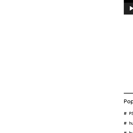
Pop
P
h
h