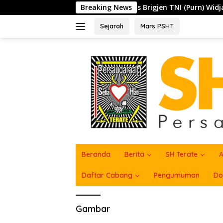
Langsung
 PSHT di PAM, Kangmas Brigjen TNI (Purn) Widjang Pranjoto :
Breaking News
ke
konten
Sejarah
Mars PSHT
Beranda
Berita
SH Terate
A
Daftar Cabang
Pengumuman
Do
Gambar