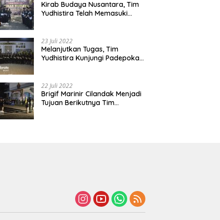
Kirab Budaya Nusantara, Tim
Yudhistira Telah Memasuki
Jawa Tengah
23 Juli 2022
Melanjutkan Tugas, Tim
Yudhistira Kunjungi Padepokan
Cabang Kabupaten Bekasi
22 Juli 2022
Brigif Marinir Cilandak Menjadi
Tujuan Berikutnya Tim
Yudhistira