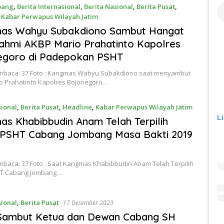
bang
,
Berita Internasional
,
Berita Nasional
,
Berita Pusat
,
,
Kabar Perwapus Wilayah Jatim
ber 2023
as Wahyu Subakdiono Sambut Hangat
rahmi AKBP Mario Prahatinto Kapolres
egoro di Padepokan PSHT
mbaca: 37 Foto : Kangmas Wahyu Subakdiono saat menyambut
o Prahatinto Kapolres Bojonegoro…
sional
,
Berita Pusat
,
Headline
,
Kabar Perwapus Wilayah Jatim
L
ber 2023
s Khabibbudin Anam Telah Terpilih
 PSHT Cabang Jombang Masa Bakti 2019
mbaca: 37 Foto : Saat Kangmas Khabibbudin Anam Telah Terpilih
HT Cabang Jombang…
sional
,
Berita Pusat
17 Desember 2023
 Sambut Ketua dan Dewan Cabang SH