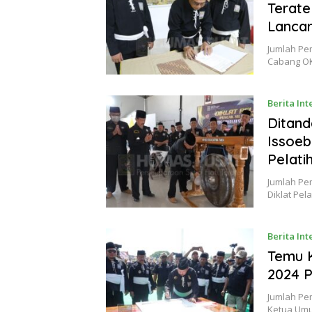
Terate
Lancar
Jumlah Pe
Cabang OK
Berita Int
Desember 
Ditand
Issoeb
Pelati
Jumlah Pe
Diklat Pel
Berita Int
November 
Temu K
2024 
Jumlah Pem
Ketua Um