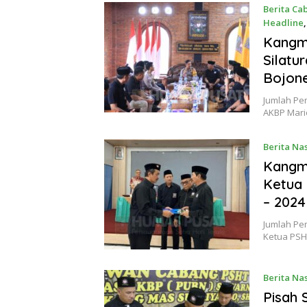
Berita Ca
Headline
26 Desem
Kangm
Silatu
Bojon
Jumlah Pe
AKBP Mari
Berita Na
22 Desem
Kangma
Ketua
– 2024
Jumlah Pe
Ketua PS
Berita Na
Pisah