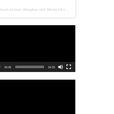
Sebuah kiriman dibagikan oleh Media Informasi Dewan Pusat Persaudaraan Setia Hati Terate (@media.dewanpusat)
utar
o
00:00
04:20
utar
o