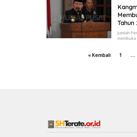
8 Oktober
Kangma
Membuk
Tahun 
Jumlah Pe
membuka R
Paginasi
« Kembali
1
…
pos