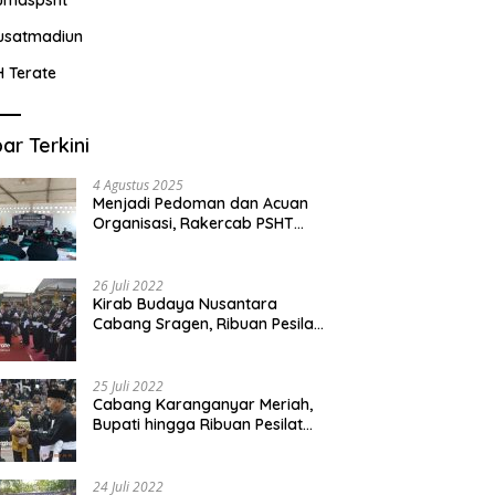
usatmadiun
H Terate
ar Terkini
4 Agustus 2025
Menjadi Pedoman dan Acuan
Organisasi, Rakercab PSHT
Kabupaten Karawang-Pusat
Madiun Membahas Program
Kerja, Berjalan Lancar dan
26 Juli 2022
Sukses
Kirab Budaya Nusantara
Cabang Sragen, Ribuan Pesilat
Saksikan Prosesi Serah Terima
Tanah dan Air
25 Juli 2022
Cabang Karanganyar Meriah,
Bupati hingga Ribuan Pesilat
Ikut Hadir Sambut Tim
Yudhistira
24 Juli 2022