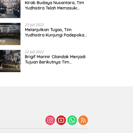
Kirab Budaya Nusantara, Tim
Yudhistira Telah Memasuki
Jawa Tengah
23 Juli 2022
Melanjutkan Tugas, Tim
Yudhistira Kunjungi Padepokan
Cabang Kabupaten Bekasi
22 Juli 2022
Brigif Marinir Cilandak Menjadi
Tujuan Berikutnya Tim
Yudhistira