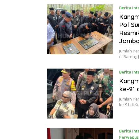
Berita Int
November 
Kangm
Pol Su
Resmik
Jomba
Jumlah Pe
di Bareng
Berita Int
2023
Kangma
ke-91 
Jumlah Pem
ke-91 di K
Berita Int
Perwapus 