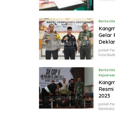
Berita Int
November 
Kangm
Gelar 
Deklar
Jumlah Pe
Kota Madi
Berita Int
Kejuaraa
18 Novem
Kangma
Resmi
2023
Jumlah Pem
Membuka 