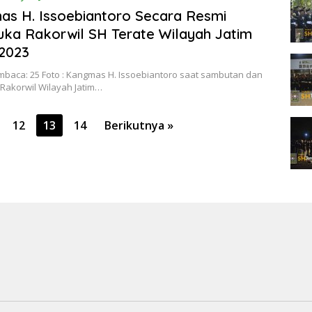
 2023
s H. Issoebiantoro Secara Resmi
a Rakorwil SH Terate Wilayah Jatim
2023
mbaca: 25 Foto : Kangmas H. Issoebiantoro saat sambutan dan
akorwil Wilayah Jatim…
12
13
14
Berikutnya »