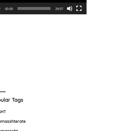
00:00
29:07
ular Tags
SHT
umasshterate
umaspsht