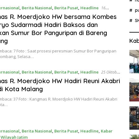
ernasional
,
Berita Nasional
,
Berita Pusat
,
Headline
16
p
2023
as R. Moerdjoko HW bersama Kombes
S
ryo Sudarmadi Hadiri Baksos dan
an Sumur Bor Panguripan di Bareng
ng
Kab
mbaca: 7 Foto : Saat prosesi peresmian Sumur Bor Panguripan
 Jombang, Selasa…
ernasional
,
Berita Nasional
,
Berita Pusat
,
Headline
25 Oktober
s R. Moerdjoko HW Hadiri Reuni Akabri
di Kota Malang
baca: 37 Foto : Kangmas R. Moerdjoko HW Hadiri Reuni Akabri
ota…
ernasional
,
Berita Nasional
,
Berita Pusat
,
Headline
,
Kabar
Wilayah Jatim