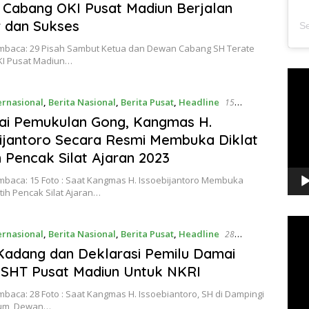
 Cabang OKI Pusat Madiun Berjalan
 dan Sukses
mbaca: 29 Pisah Sambut Ketua dan Dewan Cabang SH Terate
I Pusat Madiun…
Pem
Vide
ernasional
,
Berita Nasional
,
Berita Pusat
,
Headline
15
2023
ai Pemukulan Gong, Kangmas H.
ijantoro Secara Resmi Membuka Diklat
h Pencak Silat Ajaran 2023
mbaca: 15 Foto : Saat Kangmas H. Issoebijantoro Membuka
atih Pencak Silat Ajaran…
Pem
ernasional
,
Berita Nasional
,
Berita Pusat
,
Headline
28
Vide
2023
adang dan Deklarasi Pemilu Damai
PSHT Pusat Madiun Untuk NKRI
baca: 28 Foto : Saat Kangmas H. Issoebiantoro, SH di Dampingi
um, Dewan…