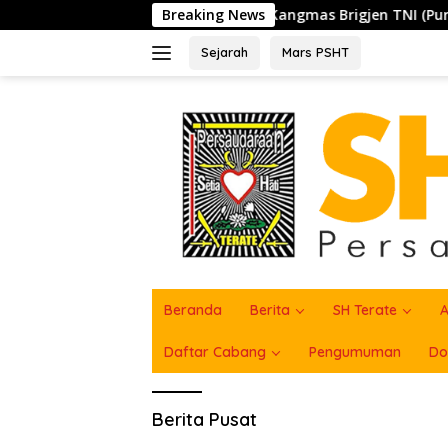
Langsung
mengaku PSHT di PAM, Kangmas Brigjen TNI (Purn) Widjang Pra
Breaking News
ke
konten
Sejarah
Mars PSHT
Beranda
Berita
SH Terate
A
Daftar Cabang
Pengumuman
Do
Berita Pusat