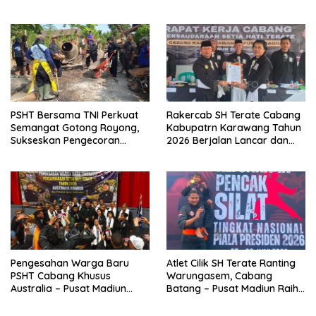
Kangmas Sukriyanto CS
Widjang Pranjoto : Jangan
Hanya Tersenyum
Abaikan Etika Persaudaraan
PSHT Bersama TNI Perkuat
Rakercab SH Terate Cabang
Semangat Gotong Royong,
Kabupatrn Karawang Tahun
Sukseskan Pengecoran
2026 Berjalan Lancar dan
Jembatan TMMD Ke-129 di
Sukses
Bulu Lor
Pengesahan Warga Baru
Atlet Cilik SH Terate Ranting
PSHT Cabang Khusus
Warungasem, Cabang
Australia – Pusat Madiun
Batang – Pusat Madiun Raih
2026 Menjadi Perhatian
Emas di Kejuaraan Nasional
Dunia
Piala Presiden 2026