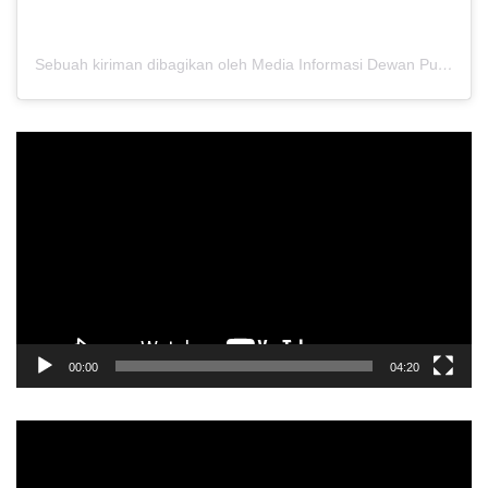
Sebuah kiriman dibagikan oleh Media Informasi Dewan Pusat Persaudaraan Setia Hati Terate (@media.dewanpusat)
Pemutar
Video
00:00
04:20
Pemutar
Video