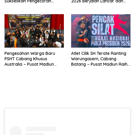
Sukseskan Pengecoran
2026 Berjalan Lancar dan
Jembatan TMMD Ke-129 di
Sukses
Bulu Lor
Pengesahan Warga Baru
Atlet Cilik SH Terate Ranting
PSHT Cabang Khusus
Warungasem, Cabang
Australia – Pusat Madiun
Batang – Pusat Madiun Raih
2026 Menjadi Perhatian
Emas di Kejuaraan Nasional
Dunia
Piala Presiden 2026