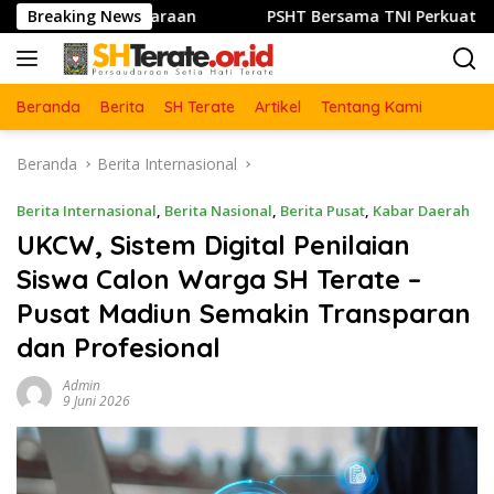
Langsung
 Persaudaraan
Breaking News
PSHT Bersama TNI Perkuat Semangat Go
ke
konten
Beranda
Berita
SH Terate
Artikel
Tentang Kami
Beranda
Berita Internasional
Berita Internasional
,
Berita Nasional
,
Berita Pusat
,
Kabar Daerah
UKCW, Sistem Digital Penilaian
Siswa Calon Warga SH Terate –
Pusat Madiun Semakin Transparan
dan Profesional
Admin
9 Juni 2026