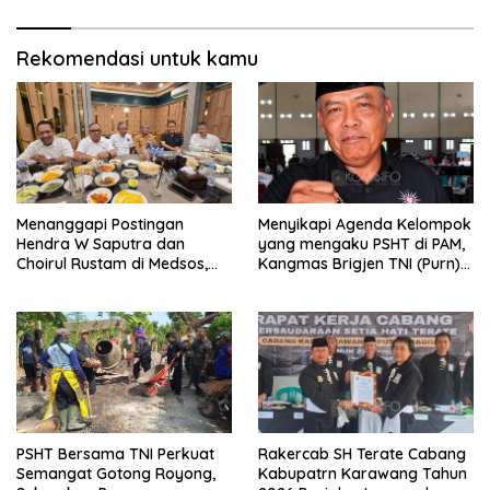
Rekomendasi untuk kamu
Menanggapi Postingan
Menyikapi Agenda Kelompok
Hendra W Saputra dan
yang mengaku PSHT di PAM,
Choirul Rustam di Medsos,
Kangmas Brigjen TNI (Purn)
Kangmas Sukriyanto CS
Widjang Pranjoto : Jangan
Hanya Tersenyum
Abaikan Etika Persaudaraan
PSHT Bersama TNI Perkuat
Rakercab SH Terate Cabang
Semangat Gotong Royong,
Kabupatrn Karawang Tahun