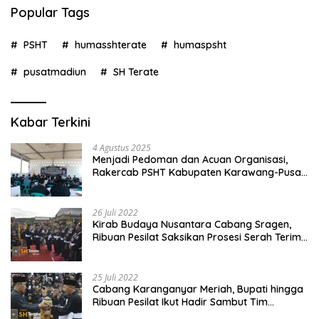
Popular Tags
PSHT
humasshterate
humaspsht
pusatmadiun
SH Terate
Kabar Terkini
4 Agustus 2025
Menjadi Pedoman dan Acuan Organisasi,
Rakercab PSHT Kabupaten Karawang-Pusat
Madiun Membahas Program Kerja, Berjalan
Lancar dan Sukses
26 Juli 2022
Kirab Budaya Nusantara Cabang Sragen,
Ribuan Pesilat Saksikan Prosesi Serah Terima
Tanah dan Air
25 Juli 2022
Cabang Karanganyar Meriah, Bupati hingga
Ribuan Pesilat Ikut Hadir Sambut Tim
Yudhistira