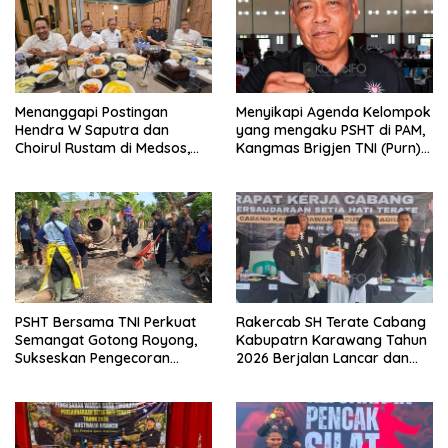
Menanggapi Postingan
Menyikapi Agenda Kelompok
Hendra W Saputra dan
yang mengaku PSHT di PAM,
Choirul Rustam di Medsos,
Kangmas Brigjen TNI (Purn)
Kangmas Sukriyanto CS
Widjang Pranjoto : Jangan
Hanya Tersenyum
Abaikan Etika Persaudaraan
PSHT Bersama TNI Perkuat
Rakercab SH Terate Cabang
Semangat Gotong Royong,
Kabupatrn Karawang Tahun
Sukseskan Pengecoran
2026 Berjalan Lancar dan
Jembatan TMMD Ke-129 di
Sukses
Bulu Lor