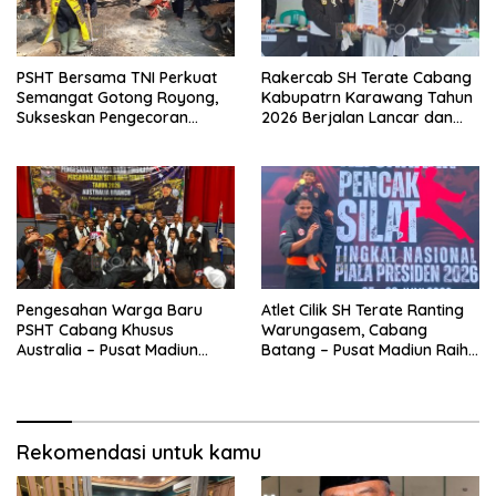
PSHT Bersama TNI Perkuat
Rakercab SH Terate Cabang
Semangat Gotong Royong,
Kabupatrn Karawang Tahun
Sukseskan Pengecoran
2026 Berjalan Lancar dan
Jembatan TMMD Ke-129 di
Sukses
Bulu Lor
Pengesahan Warga Baru
Atlet Cilik SH Terate Ranting
PSHT Cabang Khusus
Warungasem, Cabang
Australia – Pusat Madiun
Batang – Pusat Madiun Raih
2026 Menjadi Perhatian
Emas di Kejuaraan Nasional
Dunia
Piala Presiden 2026
Rekomendasi untuk kamu