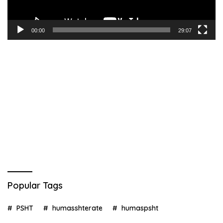
00:00
29:07
Popular Tags
PSHT
humasshterate
humaspsht