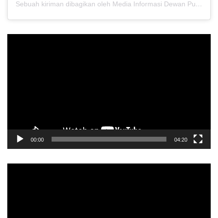
Sebuah kiriman dibagikan oleh Media Informasi Dewan Pusat Persaudaraan Setia Hati Terate (@media.dewanpusat)
Pemutar
Video
00:00
04:20
Pemutar
Video