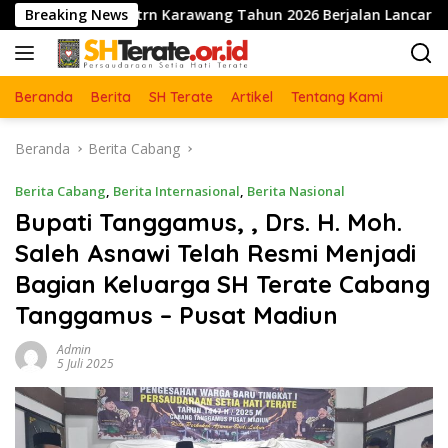
Langsung
rn Karawang Tahun 2026 Berjalan Lancar dan Sukses
Breaking News
P
ke
konten
Beranda
Berita
SH Terate
Artikel
Tentang Kami
Beranda
Berita Cabang
Berita Cabang
,
Berita Internasional
,
Berita Nasional
Bupati Tanggamus, , Drs. H. Moh.
Saleh Asnawi Telah Resmi Menjadi
Bagian Keluarga SH Terate Cabang
Tanggamus – Pusat Madiun
Admin
5 Juli 2025