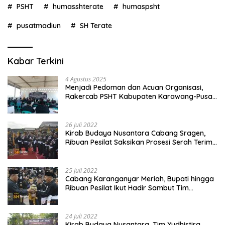
PSHT
humasshterate
humaspsht
pusatmadiun
SH Terate
Kabar Terkini
4 Agustus 2025
Menjadi Pedoman dan Acuan Organisasi,
Rakercab PSHT Kabupaten Karawang-Pusat
Madiun Membahas Program Kerja, Berjalan
Lancar dan Sukses
26 Juli 2022
Kirab Budaya Nusantara Cabang Sragen,
Ribuan Pesilat Saksikan Prosesi Serah Terima
Tanah dan Air
25 Juli 2022
Cabang Karanganyar Meriah, Bupati hingga
Ribuan Pesilat Ikut Hadir Sambut Tim
Yudhistira
24 Juli 2022
Kirab Budaya Nusantara, Tim Yudhistira