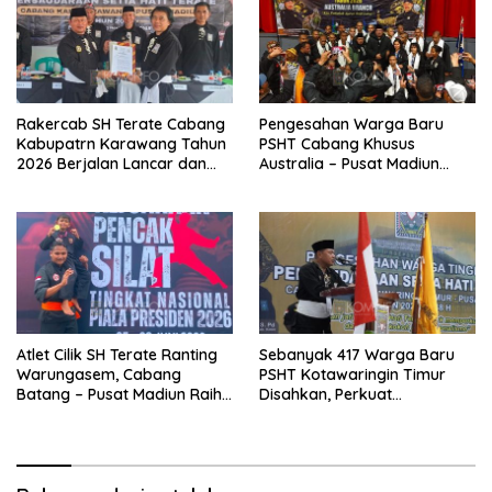
Rakercab SH Terate Cabang
Pengesahan Warga Baru
Kabupatrn Karawang Tahun
PSHT Cabang Khusus
2026 Berjalan Lancar dan
Australia – Pusat Madiun
Sukses
2026 Menjadi Perhatian
Dunia
Atlet Cilik SH Terate Ranting
Sebanyak 417 Warga Baru
Warungasem, Cabang
PSHT Kotawaringin Timur
Batang – Pusat Madiun Raih
Disahkan, Perkuat
Emas di Kejuaraan Nasional
Persaudaraan dan Lahirkan
Piala Presiden 2026
Generasi Berbudi Luhur