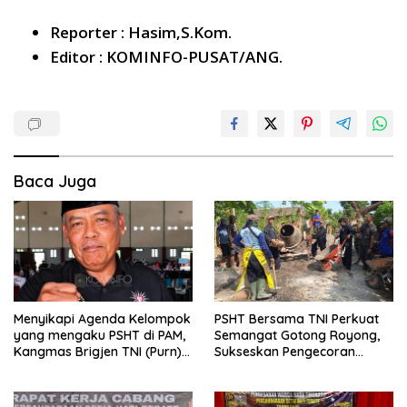
Reporter : Hasim,S.Kom.
Editor : KOMINFO-PUSAT/ANG.
Baca Juga
Menyikapi Agenda Kelompok
PSHT Bersama TNI Perkuat
yang mengaku PSHT di PAM,
Semangat Gotong Royong,
Kangmas Brigjen TNI (Purn)
Sukseskan Pengecoran
Widjang Pranjoto : Jangan
Jembatan TMMD Ke-129 di
Abaikan Etika Persaudaraan
Bulu Lor