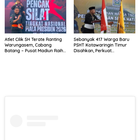
Atlet Cilik SH Terate Ranting
Sebanyak 417 Warga Baru
Warungasem, Cabang
PSHT Kotawaringin Timur
Batang – Pusat Madiun Raih
Disahkan, Perkuat
Emas di Kejuaraan Nasional
Persaudaraan dan Lahirkan
Piala Presiden 2026
Generasi Berbudi Luhur