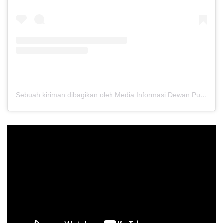
Sebuah kiriman dibagikan oleh Media Informasi Dewan Pusat Persaudaraan Setia Hati Terate (@media.dewanpusat)
Pemutar
Video