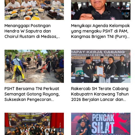
Menanggapi Postingan
Menyikapi Agenda Kelompok
Hendra W Saputra dan
yang mengaku PSHT di PAM,
Choirul Rustam di Medsos,
Kangmas Brigjen TNI (Purn)
Kangmas Sukriyanto CS
Widjang Pranjoto : Jangan
Hanya Tersenyum
Abaikan Etika Persaudaraan
PSHT Bersama TNI Perkuat
Rakercab SH Terate Cabang
Semangat Gotong Royong,
Kabupatrn Karawang Tahun
Sukseskan Pengecoran
2026 Berjalan Lancar dan
Jembatan TMMD Ke-129 di
Sukses
Bulu Lor