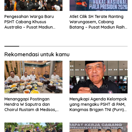
Pengesahan Warga Baru
Atlet Cilik SH Terate Ranting
PSHT Cabang Khusus
Warungasem, Cabang
Australia – Pusat Madiun
Batang – Pusat Madiun Raih
2026 Menjadi Perhatian
Emas di Kejuaraan Nasional
Dunia
Piala Presiden 2026
Rekomendasi untuk kamu
Menanggapi Postingan
Menyikapi Agenda Kelompok
Hendra W Saputra dan
yang mengaku PSHT di PAM,
Choirul Rustam di Medsos,
Kangmas Brigjen TNI (Purn)
Kangmas Sukriyanto CS
Widjang Pranjoto : Jangan
Hanya Tersenyum
Abaikan Etika Persaudaraan