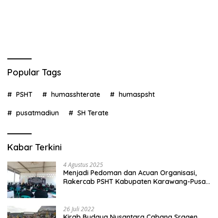
Popular Tags
PSHT
humasshterate
humaspsht
pusatmadiun
SH Terate
Kabar Terkini
4 Agustus 2025
Menjadi Pedoman dan Acuan Organisasi,
Rakercab PSHT Kabupaten Karawang-Pusat
Madiun Membahas Program Kerja, Berjalan
Lancar dan Sukses
26 Juli 2022
Kirab Budaya Nusantara Cabang Sragen,