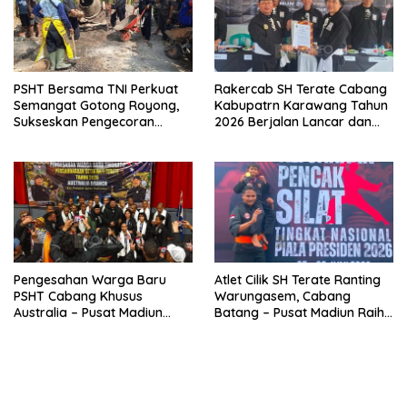
PSHT Bersama TNI Perkuat
Rakercab SH Terate Cabang
Semangat Gotong Royong,
Kabupatrn Karawang Tahun
Sukseskan Pengecoran
2026 Berjalan Lancar dan
Jembatan TMMD Ke-129 di
Sukses
Bulu Lor
Pengesahan Warga Baru
Atlet Cilik SH Terate Ranting
PSHT Cabang Khusus
Warungasem, Cabang
Australia – Pusat Madiun
Batang – Pusat Madiun Raih
2026 Menjadi Perhatian
Emas di Kejuaraan Nasional
Dunia
Piala Presiden 2026