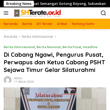
Langsung
Perkuat Semangat Gotong Royong, Sukseskan Pengecoran Jemb
Breaking News
ke
konten
Beranda
Berita
SH Terate
Artikel
Tentang Kami
Beranda
Berita Internasional
Berita Internasional
,
Berita Nasional
,
Berita Pusat
,
Headline
Di Cabang Ngawi, Pengurus Pusat,
Perwapus dan Ketua Cabang PSHT
Sejawa Timur Gelar Silaturahmi
Admin
11 Maret 2024