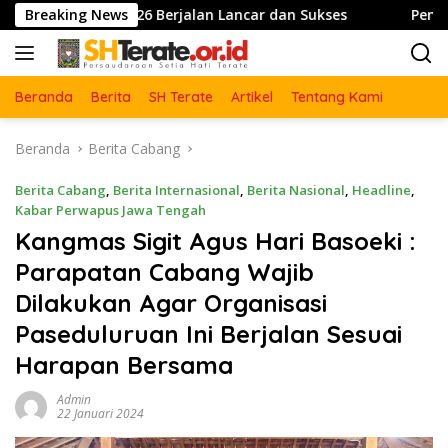
Langsung
2026 Berjalan Lancar dan Sukses
Breaking News
Pengesahan Warga Ba
ke
konten
Beranda
Berita
SH Terate
Artikel
Tentang Kami
Beranda
Berita Cabang
Berita Cabang
,
Berita Internasional
,
Berita Nasional
,
Headline
,
Kabar Perwapus Jawa Tengah
Kangmas Sigit Agus Hari Basoeki :
Parapatan Cabang Wajib
Dilakukan Agar Organisasi
Paseduluruan Ini Berjalan Sesuai
Harapan Bersama
Admin
22 Januari 2024