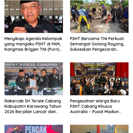
Menyikapi Agenda Kelompok
PSHT Bersama TNI Perkuat
yang mengaku PSHT di PAM,
Semangat Gotong Royong,
Kangmas Brigjen TNI (Purn)
Sukseskan Pengecoran
Widjang Pranjoto : Jangan
Jembatan TMMD Ke-129 di
Abaikan Etika Persaudaraan
Bulu Lor
Rakercab SH Terate Cabang
Pengesahan Warga Baru
Kabupatrn Karawang Tahun
PSHT Cabang Khusus
2026 Berjalan Lancar dan
Australia – Pusat Madiun
Sukses
2026 Menjadi Perhatian
Dunia