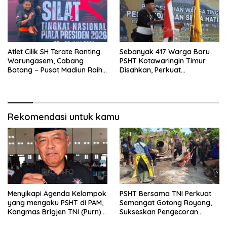
Atlet Cilik SH Terate Ranting
Sebanyak 417 Warga Baru
Warungasem, Cabang
PSHT Kotawaringin Timur
Batang – Pusat Madiun Raih
Disahkan, Perkuat
Emas di Kejuaraan Nasional
Persaudaraan dan Lahirkan
Piala Presiden 2026
Generasi Berbudi Luhur
Rekomendasi untuk kamu
Menyikapi Agenda Kelompok
PSHT Bersama TNI Perkuat
yang mengaku PSHT di PAM,
Semangat Gotong Royong,
Kangmas Brigjen TNI (Purn)
Sukseskan Pengecoran
Widjang Pranjoto : Jangan
Jembatan TMMD Ke-129 di