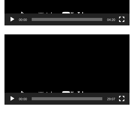
00:00
04:20
Pemutar
Video
00:00
29:07