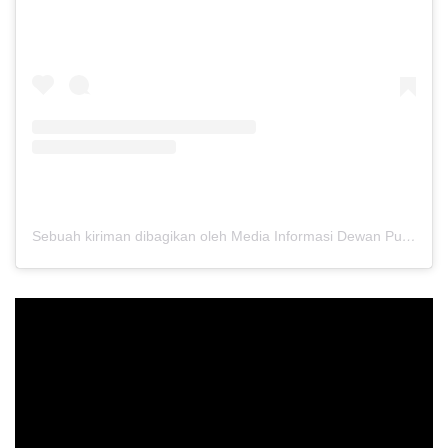
Sebuah kiriman dibagikan oleh Media Informasi Dewan Pusat Persaudaraan Setia Hati Terate (@media.dewanpusat)
Pemutar
Video