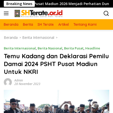
Langsung
adiun 2026 Menjadi Perhatian Dunia
Breaking News
ke
konten
Beranda
Berita
SH Terate
Artikel
Tentang Kami
Beranda
Berita Internasional
Berita Internasional
,
Berita Nasional
,
Berita Pusat
,
Headline
Temu Kadang dan Deklarasi Pemilu
Damai 2024 PSHT Pusat Madiun
Untuk NKRI
Admin
28 November 2023