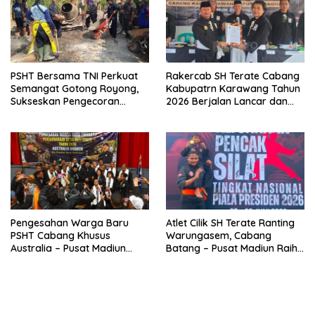
PSHT Bersama TNI Perkuat
Rakercab SH Terate Cabang
Semangat Gotong Royong,
Kabupatrn Karawang Tahun
Sukseskan Pengecoran
2026 Berjalan Lancar dan
Jembatan TMMD Ke-129 di
Sukses
Bulu Lor
Pengesahan Warga Baru
Atlet Cilik SH Terate Ranting
PSHT Cabang Khusus
Warungasem, Cabang
Australia – Pusat Madiun
Batang – Pusat Madiun Raih
2026 Menjadi Perhatian
Emas di Kejuaraan Nasional
Dunia
Piala Presiden 2026