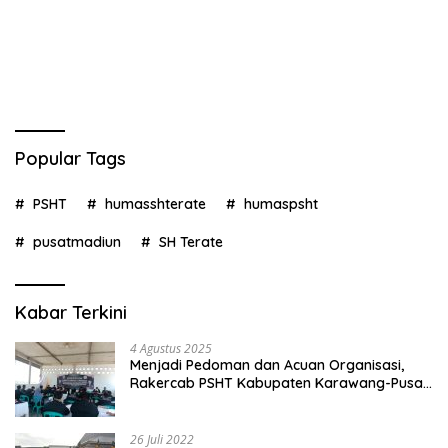
Popular Tags
PSHT
humasshterate
humaspsht
pusatmadiun
SH Terate
Kabar Terkini
4 Agustus 2025
Menjadi Pedoman dan Acuan Organisasi,
Rakercab PSHT Kabupaten Karawang-Pusat
Madiun Membahas Program Kerja, Berjalan
Lancar dan Sukses
26 Juli 2022