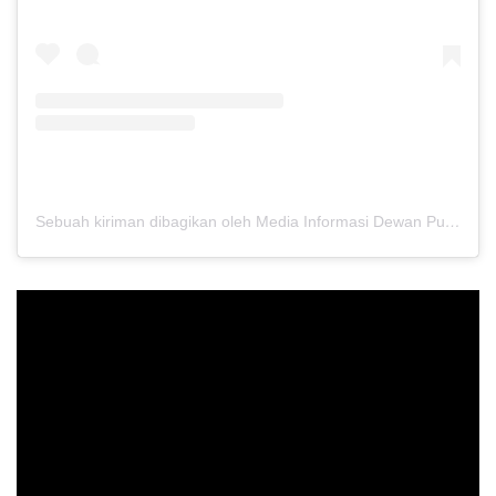
Sebuah kiriman dibagikan oleh Media Informasi Dewan Pusat Persaudaraan Setia Hati Terate (@media.dewanpusat)
Pemutar
Video