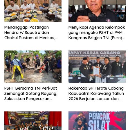
Menanggapi Postingan
Menyikapi Agenda Kelompok
Hendra W Saputra dan
yang mengaku PSHT di PAM,
Choirul Rustam di Medsos,
Kangmas Brigjen TNI (Purn)
Kangmas Sukriyanto CS
Widjang Pranjoto : Jangan
Hanya Tersenyum
Abaikan Etika Persaudaraan
PSHT Bersama TNI Perkuat
Rakercab SH Terate Cabang
Semangat Gotong Royong,
Kabupatrn Karawang Tahun
Sukseskan Pengecoran
2026 Berjalan Lancar dan
Jembatan TMMD Ke-129 di
Sukses
Bulu Lor