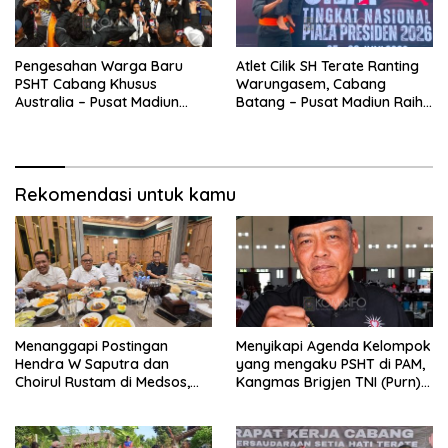
Pengesahan Warga Baru
Atlet Cilik SH Terate Ranting
PSHT Cabang Khusus
Warungasem, Cabang
Australia – Pusat Madiun
Batang – Pusat Madiun Raih
2026 Menjadi Perhatian
Emas di Kejuaraan Nasional
Dunia
Piala Presiden 2026
Rekomendasi untuk kamu
Menanggapi Postingan
Menyikapi Agenda Kelompok
Hendra W Saputra dan
yang mengaku PSHT di PAM,
Choirul Rustam di Medsos,
Kangmas Brigjen TNI (Purn)
Kangmas Sukriyanto CS
Widjang Pranjoto : Jangan
Hanya Tersenyum
Abaikan Etika Persaudaraan