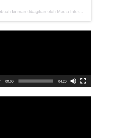
Sebuah kiriman dibagikan oleh Media Informasi Dewan Pusat Persaudaraan Setia Hati Terate (@media.dewanpusat)
utar
o
00:00
04:20
utar
o