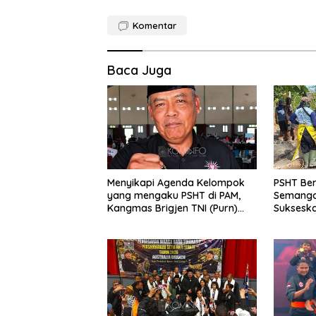
Komentar
Baca Juga
Menyikapi Agenda Kelompok
PSHT Be
yang mengaku PSHT di PAM,
Semanga
Kangmas Brigjen TNI (Purn)
Suksesk
Widjang Pranjoto : Jangan
Jembatan
Abaikan Etika Persaudaraan
Lor