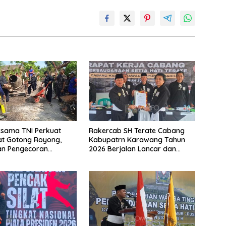
rsama TNI Perkuat
Rakercab SH Terate Cabang
t Gotong Royong,
Kabupatrn Karawang Tahun
an Pengecoran
2026 Berjalan Lancar dan
 TMMD Ke-129 di Bulu
Sukses