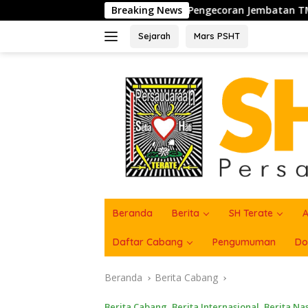
Langsung
 Sukseskan Pengecoran Jembatan TMMD Ke-129 di Bulu Lor
Breaking News
ke
konten
Sejarah
Mars PSHT
Beranda
Berita
SH Terate
A
Daftar Cabang
Pengumuman
Do
Beranda
Berita Cabang
Berita Cabang
,
Berita Internasional
,
Berita Na