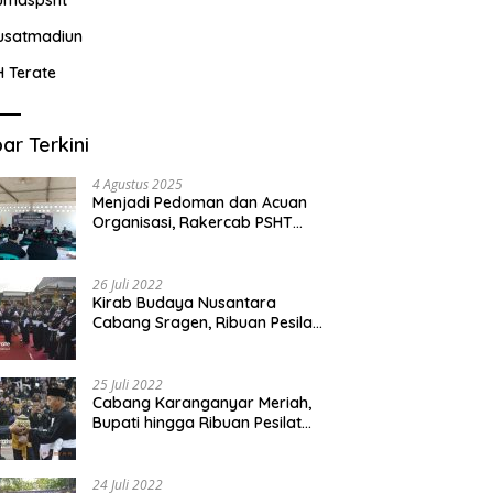
usatmadiun
H Terate
ar Terkini
4 Agustus 2025
Menjadi Pedoman dan Acuan
Organisasi, Rakercab PSHT
Kabupaten Karawang-Pusat
Madiun Membahas Program
Kerja, Berjalan Lancar dan
26 Juli 2022
Sukses
Kirab Budaya Nusantara
Cabang Sragen, Ribuan Pesilat
Saksikan Prosesi Serah Terima
Tanah dan Air
25 Juli 2022
Cabang Karanganyar Meriah,
Bupati hingga Ribuan Pesilat
Ikut Hadir Sambut Tim
Yudhistira
24 Juli 2022