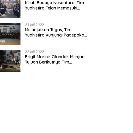
Kirab Budaya Nusantara, Tim
Yudhistira Telah Memasuki
Jawa Tengah
23 Juli 2022
Melanjutkan Tugas, Tim
Yudhistira Kunjungi Padepokan
Cabang Kabupaten Bekasi
22 Juli 2022
Brigif Marinir Cilandak Menjadi
Tujuan Berikutnya Tim
Yudhistira