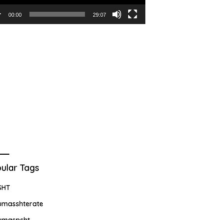
00:00
29:07
ular Tags
SHT
umasshterate
umaspsht