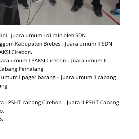
dini : juara umum I di raih oleh SDN.
gom Kabupaten Brebes. -Juara umum II SDN.
AKSI Cirebon.
 Juara umum I PAKSI Cirebon – Juara umum II
 Cabang Pemalang.
ara umum I pager barang – Juara umum II cabang
ang
ra I PSHT cabang Cirebon – Juara II PSHT Cabang
o.
o.