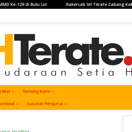
Rakercab SH Terate Cabang Kabupatrn Karawang Tahun 20
rtikel
Tentang Kami
wnload
Susunan Pengurus
sional
,
Headline