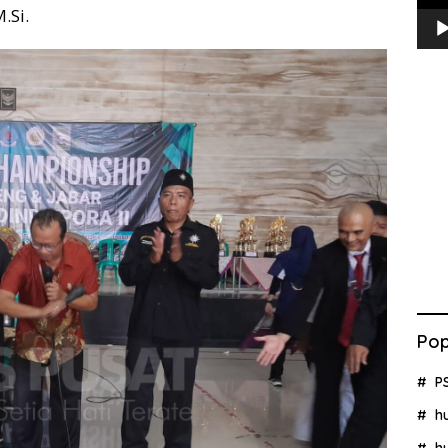
.Si.
Pop
P
h
h