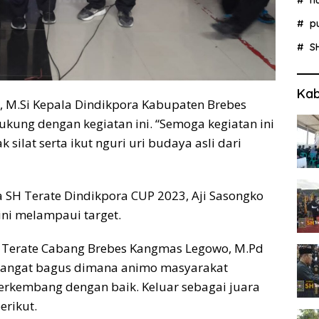
p
S
Kab
 M.Si Kepala Dindikpora Kabupaten Brebes
ung dengan kegiatan ini. “Semoga kegiatan ini
silat serta ikut nguri uri budaya asli dari
a SH Terate Dindikpora CUP 2023, Aji Sasongko
ni melampaui target.
 Terate Cabang Brebes Kangmas Legowo, M.Pd
 sangat bagus dimana animo masyarakat
berkembang dengan baik. Keluar sebagai juara
erikut.