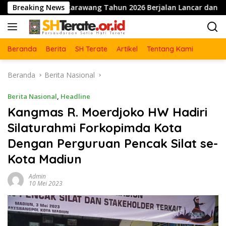
Langsung
n Karawang Tahun 2026 Berjalan Lancar dan Sukses
Breaking News
Pe
ke
konten
Beranda
Berita
SH Terate
Artikel
Tentang Kami
Beranda
Berita Nasional
Berita Nasional
,
Headline
Kangmas R. Moerdjoko HW Hadiri
Silaturahmi Forkopimda Kota
Dengan Perguruan Pencak Silat se-
Kota Madiun
Admin
10 Mei 2023