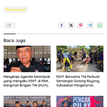
Berita pusat
Baca Juga
Menyikapi Agenda Kelompok
PSHT Bersama TNI Perkuat
yang mengaku PSHT di PAM,
Semangat Gotong Royong,
Kangmas Brigjen TNI (Purn)
Sukseskan Pengecoran
Widjang Pranjoto : Jangan
Jembatan TMMD Ke-129 di
Abaikan Etika Persaudaraan
Bulu Lor