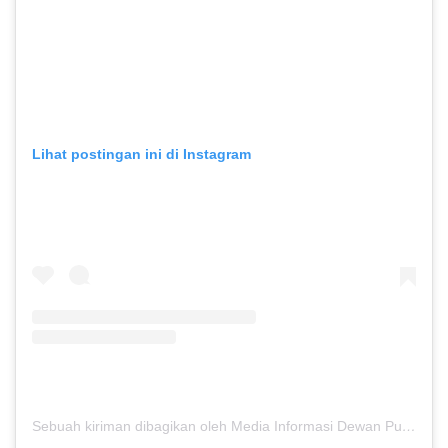
Lihat postingan ini di Instagram
Sebuah kiriman dibagikan oleh Media Informasi Dewan Pusat Persaudaraan Setia Hati Terate (@media.dewanpusat)