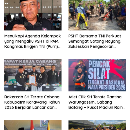
Menyikapi Agenda Kelompok
PSHT Bersama TNI Perkuat
yang mengaku PSHT di PAM,
Semangat Gotong Royong,
Kangmas Brigjen TNI (Purn)
Sukseskan Pengecoran
Widjang Pranjoto : Jangan
Jembatan TMMD Ke-129 di
Abaikan Etika Persaudaraan
Bulu Lor
Rakercab SH Terate Cabang
Atlet Cilik SH Terate Ranting
Kabupatrn Karawang Tahun
Warungasem, Cabang
2026 Berjalan Lancar dan
Batang – Pusat Madiun Raih
Sukses
Emas di Kejuaraan Nasional
Piala Presiden 2026