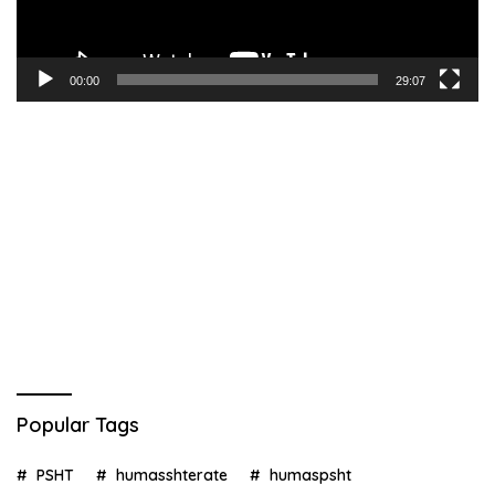
00:00
29:07
Popular Tags
PSHT
humasshterate
humaspsht