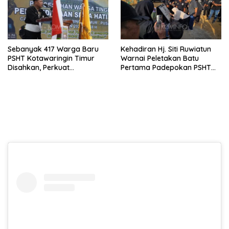
Sebanyak 417 Warga Baru
Kehadiran Hj. Siti Ruwiatun
PSHT Kotawaringin Timur
Warnai Peletakan Batu
Disahkan, Perkuat
Pertama Padepokan PSHT
Persaudaraan dan Lahirkan
Tanah Bumbu, Titipkan
Generasi Berbudi Luhur
Tanda Tresna untuk Warga
SH Terate