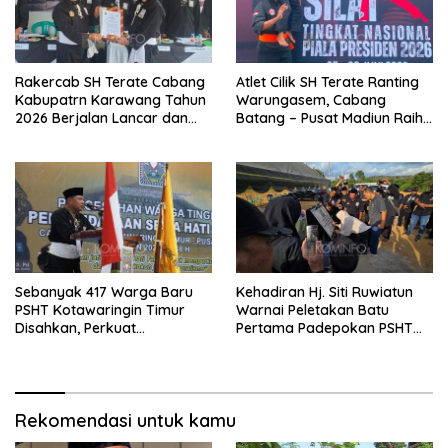
Rakercab SH Terate Cabang
Atlet Cilik SH Terate Ranting
Kabupatrn Karawang Tahun
Warungasem, Cabang
2026 Berjalan Lancar dan
Batang – Pusat Madiun Raih
Sukses
Emas di Kejuaraan Nasional
Piala Presiden 2026
Sebanyak 417 Warga Baru
Kehadiran Hj. Siti Ruwiatun
PSHT Kotawaringin Timur
Warnai Peletakan Batu
Disahkan, Perkuat
Pertama Padepokan PSHT
Persaudaraan dan Lahirkan
Tanah Bumbu, Titipkan
Generasi Berbudi Luhur
Tanda Tresna untuk Warga
SH Terate
Rekomendasi untuk kamu