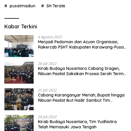
pusatmadiun
SH Terate
Kabar Terkini
4 Agustus 2025
Menjadi Pedoman dan Acuan Organisasi,
Rakercab PSHT Kabupaten Karawang-Pusat
Madiun Membahas Program Kerja, Berjalan
Lancar dan Sukses
26 Juli 2022
Kirab Budaya Nusantara Cabang Sragen,
Ribuan Pesilat Saksikan Prosesi Serah Terima
Tanah dan Air
25 Juli 2022
Cabang Karanganyar Meriah, Bupati hingga
Ribuan Pesilat Ikut Hadir Sambut Tim
Yudhistira
24 Juli 2022
Kirab Budaya Nusantara, Tim Yudhistira
Telah Memasuki Jawa Tengah