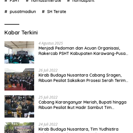
PSHT
humasshterate
humaspsht
pusatmadiun
SH Terate
Kabar Terkini
4 Agustus 2025
Menjadi Pedoman dan Acuan Organisasi,
Rakercab PSHT Kabupaten Karawang-Pusat
Madiun Membahas Program Kerja, Berjalan
Lancar dan Sukses
26 Juli 2022
Kirab Budaya Nusantara Cabang Sragen,
Ribuan Pesilat Saksikan Prosesi Serah Terima
Tanah dan Air
25 Juli 2022
Cabang Karanganyar Meriah, Bupati hingga
Ribuan Pesilat Ikut Hadir Sambut Tim
Yudhistira
24 Juli 2022
Kirab Budaya Nusantara, Tim Yudhistira