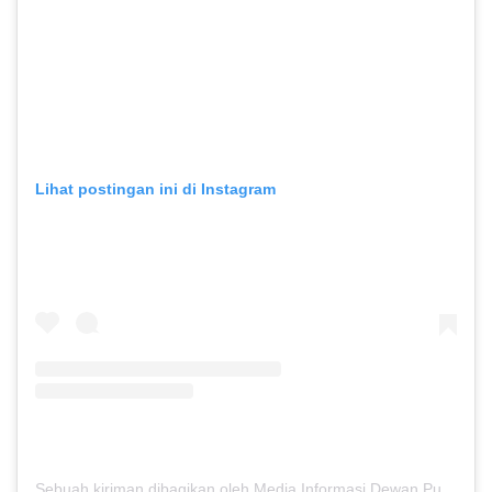
Lihat postingan ini di Instagram
Sebuah kiriman dibagikan oleh Media Informasi Dewan Pusat Persaudaraan Setia Hati Terate (@media.dewanpusat)