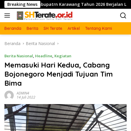
Langsung
abupatrn Karawang Tahun 2026 Berjalan Lancar dan Sukses
Breaking News
ke
konten
Beranda
Berita
SH Terate
Artikel
Tentang Kami
Beranda
Berita Nasional
Berita Nasional
,
Headline
,
Kegiatan
Memasuki Hari Kedua, Cabang
Bojonegoro Menjadi Tujuan Tim
Bima
ADMIN4
14 Juli 2022