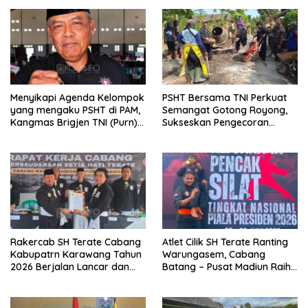
Menyikapi Agenda Kelompok
PSHT Bersama TNI Perkuat
yang mengaku PSHT di PAM,
Semangat Gotong Royong,
Kangmas Brigjen TNI (Purn)
Sukseskan Pengecoran
Widjang Pranjoto : Jangan
Jembatan TMMD Ke-129 di
Abaikan Etika Persaudaraan
Bulu Lor
Rakercab SH Terate Cabang
Atlet Cilik SH Terate Ranting
Kabupatrn Karawang Tahun
Warungasem, Cabang
2026 Berjalan Lancar dan
Batang – Pusat Madiun Raih
Sukses
Emas di Kejuaraan Nasional
Piala Presiden 2026