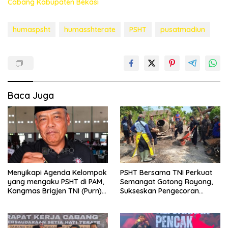
Cabang Kabupaten Bekasi
humaspsht
humasshterate
PSHT
pusatmadiun
Baca Juga
Menyikapi Agenda Kelompok
PSHT Bersama TNI Perkuat
yang mengaku PSHT di PAM,
Semangat Gotong Royong,
Kangmas Brigjen TNI (Purn)
Sukseskan Pengecoran
Widjang Pranjoto : Jangan
Jembatan TMMD Ke-129 di
Abaikan Etika Persaudaraan
Bulu Lor