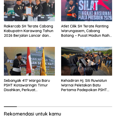
Rakercab SH Terate Cabang
Atlet Cilik SH Terate Ranting
Kabupatrn Karawang Tahun
Warungasem, Cabang
2026 Berjalan Lancar dan
Batang – Pusat Madiun Raih
Sukses
Emas di Kejuaraan Nasional
Piala Presiden 2026
Sebanyak 417 Warga Baru
Kehadiran Hj. Siti Ruwiatun
PSHT Kotawaringin Timur
Warnai Peletakan Batu
Disahkan, Perkuat
Pertama Padepokan PSHT
Persaudaraan dan Lahirkan
Tanah Bumbu, Titipkan
Generasi Berbudi Luhur
Tanda Tresna untuk Warga
SH Terate
Rekomendasi untuk kamu