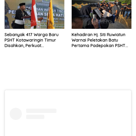
Sebanyak 417 Warga Baru
Kehadiran Hj. Siti Ruwiatun
PSHT Kotawaringin Timur
Warnai Peletakan Batu
Disahkan, Perkuat
Pertama Padepokan PSHT
Persaudaraan dan Lahirkan
Tanah Bumbu, Titipkan
Generasi Berbudi Luhur
Tanda Tresna untuk Warga
SH Terate