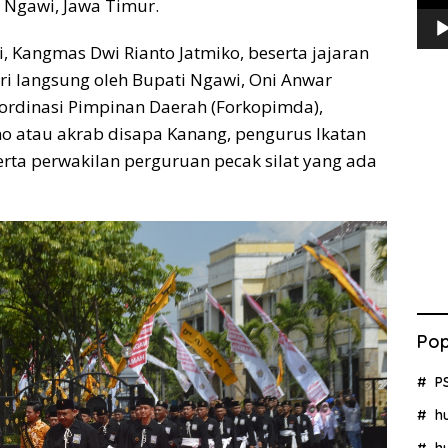
Ngawi, Jawa Timur.
, Kangmas Dwi Rianto Jatmiko, beserta jajaran
diri langsung oleh Bupati Ngawi, Oni Anwar
oordinasi Pimpinan Daerah (Forkopimda),
no atau akrab disapa Kanang, pengurus Ikatan
 serta perwakilan perguruan pecak silat yang ada
Pop
P
h
h