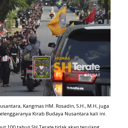
usantara, Kangmas HM. Rosadin, S.H., M.H, juga
selenggaranya Kirab Budaya Nusantara kali ini.
t 100 tahun SH Terate tidak akan terulang