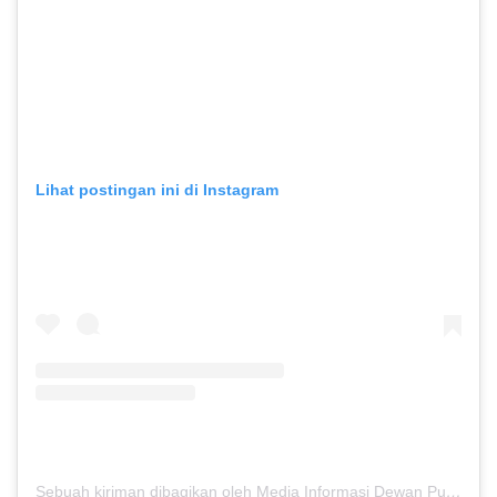
Lihat postingan ini di Instagram
Sebuah kiriman dibagikan oleh Media Informasi Dewan Pusat Persaudaraan Setia Hati Terate (@media.dewanpusat)