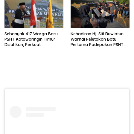
Sebanyak 417 Warga Baru
Kehadiran Hj. Siti Ruwiatun
PSHT Kotawaringin Timur
Warnai Peletakan Batu
Disahkan, Perkuat
Pertama Padepokan PSHT
Persaudaraan dan Lahirkan
Tanah Bumbu, Titipkan
Generasi Berbudi Luhur
Tanda Tresna untuk Warga
SH Terate