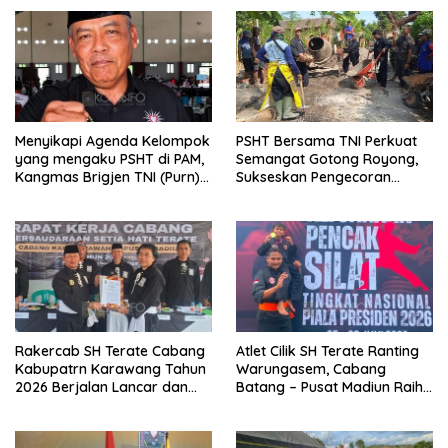
Menyikapi Agenda Kelompok
PSHT Bersama TNI Perkuat
yang mengaku PSHT di PAM,
Semangat Gotong Royong,
Kangmas Brigjen TNI (Purn)
Sukseskan Pengecoran
Widjang Pranjoto : Jangan
Jembatan TMMD Ke-129 di
Abaikan Etika Persaudaraan
Bulu Lor
Rakercab SH Terate Cabang
Atlet Cilik SH Terate Ranting
Kabupatrn Karawang Tahun
Warungasem, Cabang
2026 Berjalan Lancar dan
Batang – Pusat Madiun Raih
Sukses
Emas di Kejuaraan Nasional
Piala Presiden 2026