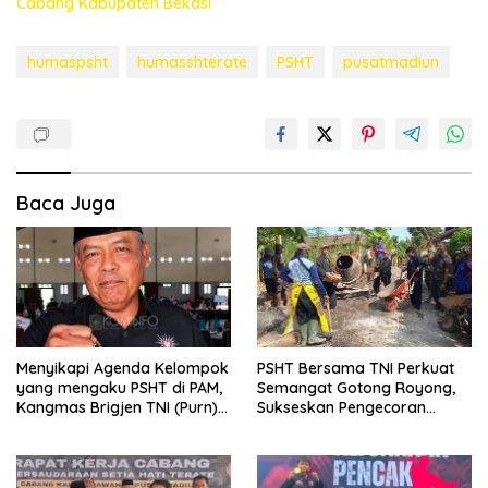
Cabang Kabupaten Bekasi
humaspsht
humasshterate
PSHT
pusatmadiun
Baca Juga
Menyikapi Agenda Kelompok
PSHT Bersama TNI Perkuat
yang mengaku PSHT di PAM,
Semangat Gotong Royong,
Kangmas Brigjen TNI (Purn)
Sukseskan Pengecoran
Widjang Pranjoto : Jangan
Jembatan TMMD Ke-129 di
Abaikan Etika Persaudaraan
Bulu Lor