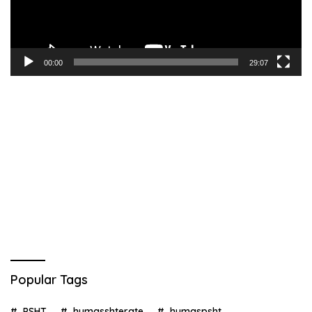
00:00
29:07
Popular Tags
PSHT
humasshterate
humaspsht