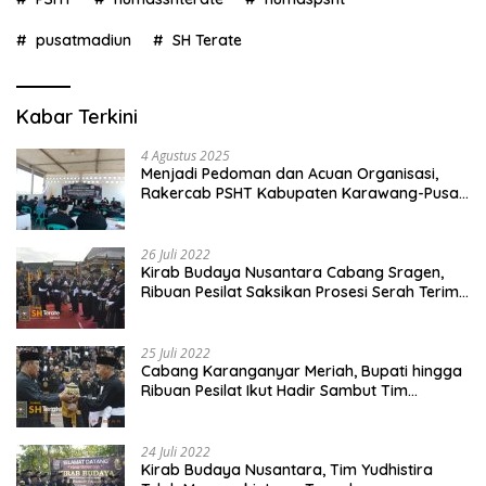
pusatmadiun
SH Terate
Kabar Terkini
4 Agustus 2025
Menjadi Pedoman dan Acuan Organisasi,
Rakercab PSHT Kabupaten Karawang-Pusat
Madiun Membahas Program Kerja, Berjalan
Lancar dan Sukses
26 Juli 2022
Kirab Budaya Nusantara Cabang Sragen,
Ribuan Pesilat Saksikan Prosesi Serah Terima
Tanah dan Air
25 Juli 2022
Cabang Karanganyar Meriah, Bupati hingga
Ribuan Pesilat Ikut Hadir Sambut Tim
Yudhistira
24 Juli 2022
Kirab Budaya Nusantara, Tim Yudhistira