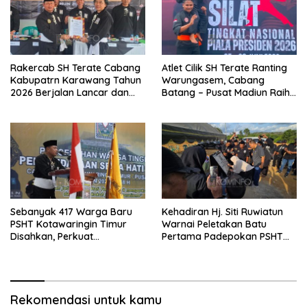
Rakercab SH Terate Cabang
Atlet Cilik SH Terate Ranting
Kabupatrn Karawang Tahun
Warungasem, Cabang
2026 Berjalan Lancar dan
Batang – Pusat Madiun Raih
Sukses
Emas di Kejuaraan Nasional
Piala Presiden 2026
Sebanyak 417 Warga Baru
Kehadiran Hj. Siti Ruwiatun
PSHT Kotawaringin Timur
Warnai Peletakan Batu
Disahkan, Perkuat
Pertama Padepokan PSHT
Persaudaraan dan Lahirkan
Tanah Bumbu, Titipkan
Generasi Berbudi Luhur
Tanda Tresna untuk Warga
SH Terate
Rekomendasi untuk kamu