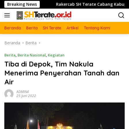
Langsung
ulu Lor
Breaking News
Rakercab SH Terate Cabang Kabupatrn Karawa
ke
konten
Beranda
Berita
SH Terate
Artikel
Tentang Kami
Beranda
Berita
Berita
,
Berita Nasional
,
Kegiatan
Tiba di Depok, Tim Nakula
Menerima Penyerahan Tanah dan
Air
ADMIN4
25 Juni 2022