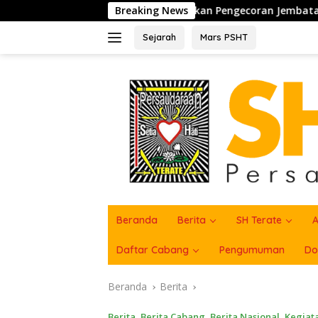
Langsung
ng, Sukseskan Pengecoran Jembatan TMMD Ke-129 di Bulu Lor
Breaking News
ke
konten
Sejarah
Mars PSHT
Beranda
Berita
SH Terate
A
Daftar Cabang
Pengumuman
Do
Beranda
Berita
Berita
,
Berita Cabang
,
Berita Nasional
,
Kegiat