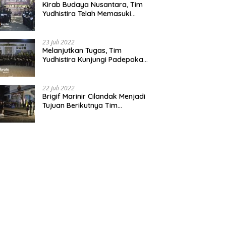
Kirab Budaya Nusantara, Tim
Yudhistira Telah Memasuki
Jawa Tengah
23 Juli 2022
Melanjutkan Tugas, Tim
Yudhistira Kunjungi Padepokan
Cabang Kabupaten Bekasi
22 Juli 2022
Brigif Marinir Cilandak Menjadi
Tujuan Berikutnya Tim
Yudhistira