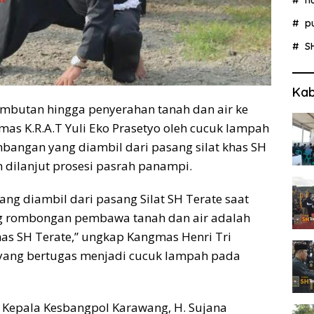
p
S
Kab
mbutan hingga penyerahan tanah dan air ke
s K.R.A.T Yuli Eko Prasetyo oleh cucuk lampah
bangan yang diambil dari pasang silat khas SH
n dilanjut prosesi pasrah panampi.
g diambil dari pasang Silat SH Terate saat
 rombongan pembawa tanah dan air adalah
has SH Terate,” ungkap Kangmas Henri Tri
n yang bertugas menjadi cucuk lampah pada
i Kepala Kesbangpol Karawang, H. Sujana