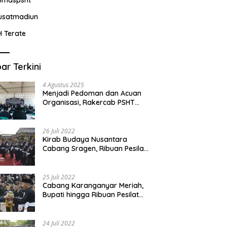
usatmadiun
H Terate
ar Terkini
4 Agustus 2025
Menjadi Pedoman dan Acuan
Organisasi, Rakercab PSHT
Kabupaten Karawang-Pusat
Madiun Membahas Program
Kerja, Berjalan Lancar dan
26 Juli 2022
Sukses
Kirab Budaya Nusantara
Cabang Sragen, Ribuan Pesilat
Saksikan Prosesi Serah Terima
Tanah dan Air
25 Juli 2022
Cabang Karanganyar Meriah,
Bupati hingga Ribuan Pesilat
Ikut Hadir Sambut Tim
Yudhistira
24 Juli 2022