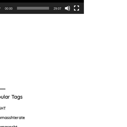
00:00
29:07
ular Tags
SHT
umasshterate
umaspsht