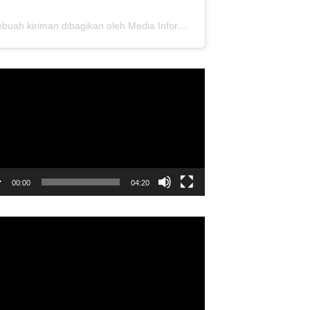
Sebuah kiriman dibagikan oleh Media Informasi Dewan Pusat Persaudaraan Setia Hati Terate (@media.dewanpusat)
utar
o
00:00
04:20
utar
o