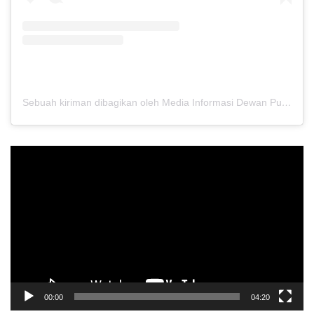
Sebuah kiriman dibagikan oleh Media Informasi Dewan Pusat Persaudaraan Setia Hati Terate (@media.dewanpusat)
Pemutar
Video
00:00
04:20