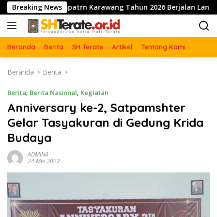
Langsung
 Kabupatrn Karawang Tahun 2026 Berjalan Lancar dan Sukses
Breaking News
ke
konten
Beranda
Berita
SH Terate
Artikel
Tentang Kami
Beranda
Berita
Berita
,
Berita Nasional
,
Kegiatan
Anniversary ke-2, Satpamshter
Gelar Tasyakuran di Gedung Krida
Budaya
ADMIN4
24 Mei 2022