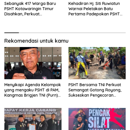
Sebanyak 417 Warga Baru
Kehadiran Hj. Siti Ruwiatun
PSHT Kotawaringin Timur
Warnai Peletakan Batu
Disahkan, Perkuat
Pertama Padepokan PSHT
Persaudaraan dan Lahirkan
Tanah Bumbu, Titipkan
Generasi Berbudi Luhur
Tanda Tresna untuk Warga
SH Terate
Rekomendasi untuk kamu
Menyikapi Agenda Kelompok
PSHT Bersama TNI Perkuat
yang mengaku PSHT di PAM,
Semangat Gotong Royong,
Kangmas Brigjen TNI (Purn)
Sukseskan Pengecoran
Widjang Pranjoto : Jangan
Jembatan TMMD Ke-129 di
Abaikan Etika Persaudaraan
Bulu Lor