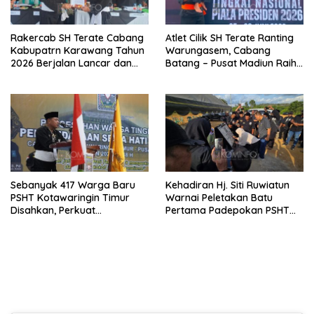
Rakercab SH Terate Cabang
Atlet Cilik SH Terate Ranting
Kabupatrn Karawang Tahun
Warungasem, Cabang
2026 Berjalan Lancar dan
Batang – Pusat Madiun Raih
Sukses
Emas di Kejuaraan Nasional
Piala Presiden 2026
Sebanyak 417 Warga Baru
Kehadiran Hj. Siti Ruwiatun
PSHT Kotawaringin Timur
Warnai Peletakan Batu
Disahkan, Perkuat
Pertama Padepokan PSHT
Persaudaraan dan Lahirkan
Tanah Bumbu, Titipkan
Generasi Berbudi Luhur
Tanda Tresna untuk Warga
SH Terate