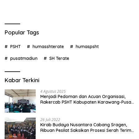
Popular Tags
PSHT
humasshterate
humaspsht
pusatmadiun
SH Terate
Kabar Terkini
4 Agustus 2025
Menjadi Pedoman dan Acuan Organisasi,
Rakercab PSHT Kabupaten Karawang-Pusat
Madiun Membahas Program Kerja, Berjalan
Lancar dan Sukses
26 Juli 2022
Kirab Budaya Nusantara Cabang Sragen,
Ribuan Pesilat Saksikan Prosesi Serah Terima
Tanah dan Air