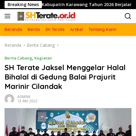
Langsung
abang Kabupatrn Karawang Tahun 2026 Berjalan Lancar dan Su
Breaking News
ke
konten
Beranda
Berita
SH Terate
Artikel
Tentang Kami
Beranda
Berita Cabang
Berita Cabang
,
Kegiatan
SH Terate Jaksel Menggelar Halal
Bihalal di Gedung Balai Prajurit
Marinir Cilandak
ADMIN4
16 Mei 2022