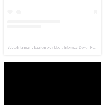
Sebuah kiriman dibagikan oleh Media Informasi Dewan Pusat Persaudaraan Setia Hati Terate (@media.dewanpusat)
Pemutar
Video