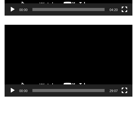
00:00
04:20
Pemutar
Video
00:00
29:07