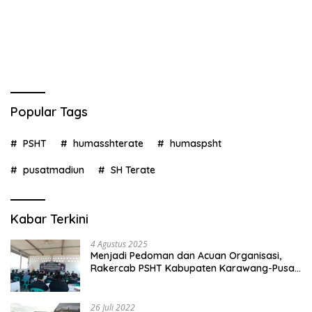
Popular Tags
PSHT
humasshterate
humaspsht
pusatmadiun
SH Terate
Kabar Terkini
4 Agustus 2025
Menjadi Pedoman dan Acuan Organisasi,
Rakercab PSHT Kabupaten Karawang-Pusat
Madiun Membahas Program Kerja, Berjalan
Lancar dan Sukses
26 Juli 2022