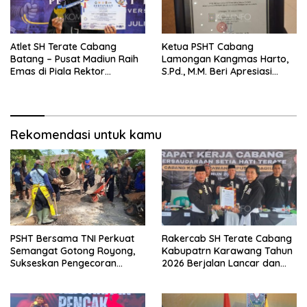
Atlet SH Terate Cabang
Ketua PSHT Cabang
Batang – Pusat Madiun Raih
Lamongan Kangmas Harto,
Emas di Piala Rektor
S.Pd., M.M. Beri Apresiasi
Airlangga VIII, Ketua Ranting
Penghargaan PMI, Tegaskan
Warungasem Beri Apresiasi
Komitmen SH Terate dalam
Aksi Kemanusiaan
Rekomendasi untuk kamu
PSHT Bersama TNI Perkuat
Rakercab SH Terate Cabang
Semangat Gotong Royong,
Kabupatrn Karawang Tahun
Sukseskan Pengecoran
2026 Berjalan Lancar dan
Jembatan TMMD Ke-129 di
Sukses
Bulu Lor