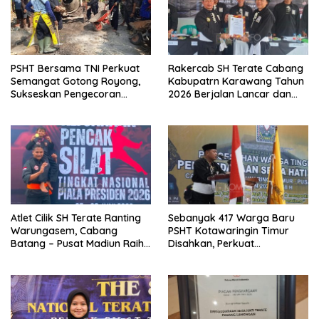
PSHT Bersama TNI Perkuat
Rakercab SH Terate Cabang
Semangat Gotong Royong,
Kabupatrn Karawang Tahun
Sukseskan Pengecoran
2026 Berjalan Lancar dan
Jembatan TMMD Ke-129 di
Sukses
Bulu Lor
Atlet Cilik SH Terate Ranting
Sebanyak 417 Warga Baru
Warungasem, Cabang
PSHT Kotawaringin Timur
Batang – Pusat Madiun Raih
Disahkan, Perkuat
Emas di Kejuaraan Nasional
Persaudaraan dan Lahirkan
Piala Presiden 2026
Generasi Berbudi Luhur