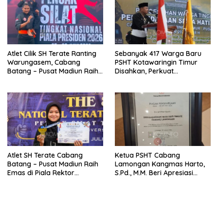
Atlet Cilik SH Terate Ranting
Sebanyak 417 Warga Baru
Warungasem, Cabang
PSHT Kotawaringin Timur
Batang – Pusat Madiun Raih
Disahkan, Perkuat
Emas di Kejuaraan Nasional
Persaudaraan dan Lahirkan
Piala Presiden 2026
Generasi Berbudi Luhur
Atlet SH Terate Cabang
Ketua PSHT Cabang
Batang – Pusat Madiun Raih
Lamongan Kangmas Harto,
Emas di Piala Rektor
S.Pd., M.M. Beri Apresiasi
Airlangga VIII, Ketua Ranting
Penghargaan PMI, Tegaskan
Warungasem Beri Apresiasi
Komitmen SH Terate dalam
Aksi Kemanusiaan