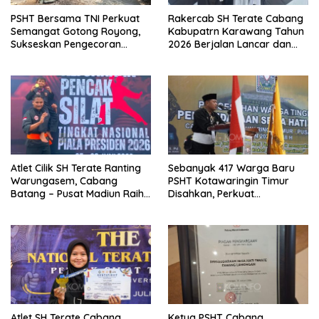
PSHT Bersama TNI Perkuat
Rakercab SH Terate Cabang
Semangat Gotong Royong,
Kabupatrn Karawang Tahun
Sukseskan Pengecoran
2026 Berjalan Lancar dan
Jembatan TMMD Ke-129 di
Sukses
Bulu Lor
Atlet Cilik SH Terate Ranting
Sebanyak 417 Warga Baru
Warungasem, Cabang
PSHT Kotawaringin Timur
Batang – Pusat Madiun Raih
Disahkan, Perkuat
Emas di Kejuaraan Nasional
Persaudaraan dan Lahirkan
Piala Presiden 2026
Generasi Berbudi Luhur
Atlet SH Terate Cabang
Ketua PSHT Cabang