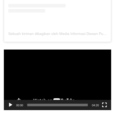
Sebuah kiriman dibagikan oleh Media Informasi Dewan Pusat Persaudaraan Setia Hati Terate (@media.dewanpusat)
Pemutar
Video
00:00
04:20