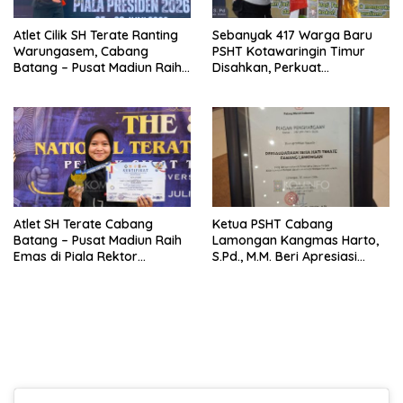
Atlet Cilik SH Terate Ranting
Sebanyak 417 Warga Baru
Warungasem, Cabang
PSHT Kotawaringin Timur
Batang – Pusat Madiun Raih
Disahkan, Perkuat
Emas di Kejuaraan Nasional
Persaudaraan dan Lahirkan
Piala Presiden 2026
Generasi Berbudi Luhur
Atlet SH Terate Cabang
Ketua PSHT Cabang
Batang – Pusat Madiun Raih
Lamongan Kangmas Harto,
Emas di Piala Rektor
S.Pd., M.M. Beri Apresiasi
Airlangga VIII, Ketua Ranting
Penghargaan PMI, Tegaskan
Warungasem Beri Apresiasi
Komitmen SH Terate dalam
Aksi Kemanusiaan