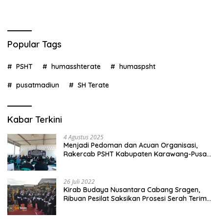
Popular Tags
PSHT
humasshterate
humaspsht
pusatmadiun
SH Terate
Kabar Terkini
4 Agustus 2025
Menjadi Pedoman dan Acuan Organisasi,
Rakercab PSHT Kabupaten Karawang-Pusat
Madiun Membahas Program Kerja, Berjalan
Lancar dan Sukses
26 Juli 2022
Kirab Budaya Nusantara Cabang Sragen,
Ribuan Pesilat Saksikan Prosesi Serah Terima
Tanah dan Air