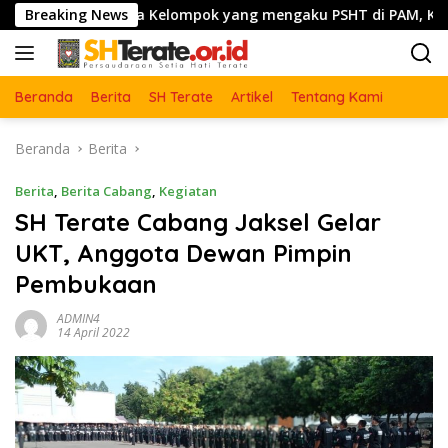
Langsung
 Agenda Kelompok yang mengaku PSHT di PAM, Kangmas Brigjen 
Breaking News
ke
konten
Beranda
Berita
SH Terate
Artikel
Tentang Kami
Beranda
Berita
Berita
,
Berita Cabang
,
Kegiatan
SH Terate Cabang Jaksel Gelar
UKT, Anggota Dewan Pimpin
Pembukaan
ADMIN4
14 April 2022