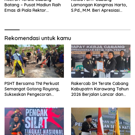
Batang – Pusat Madiun Raih
Lamongan Kangmas Harto,
Emas di Piala Rektor
S.Pd., M.M. Beri Apresiasi
Airlangga VIII, Ketua Ranting
Penghargaan PMI, Tegaskan
Warungasem Beri Apresiasi
Komitmen SH Terate dalam
Aksi Kemanusiaan
Rekomendasi untuk kamu
PSHT Bersama TNI Perkuat
Rakercab SH Terate Cabang
Semangat Gotong Royong,
Kabupatrn Karawang Tahun
Sukseskan Pengecoran
2026 Berjalan Lancar dan
Jembatan TMMD Ke-129 di
Sukses
Bulu Lor