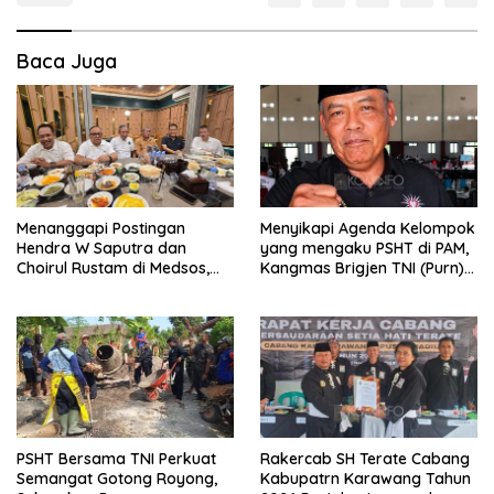
Baca Juga
Menanggapi Postingan
Menyikapi Agenda Kelompok
Hendra W Saputra dan
yang mengaku PSHT di PAM,
Choirul Rustam di Medsos,
Kangmas Brigjen TNI (Purn)
Kangmas Sukriyanto CS
Widjang Pranjoto : Jangan
Hanya Tersenyum
Abaikan Etika Persaudaraan
PSHT Bersama TNI Perkuat
Rakercab SH Terate Cabang
Semangat Gotong Royong,
Kabupatrn Karawang Tahun