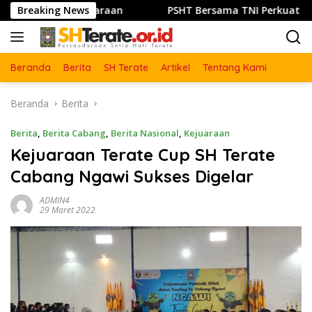
Langsung
Persaudaraan
Breaking News
PSHT Bersama TNI Perkuat Semangat Got
ke
konten
Beranda
Berita
SH Terate
Artikel
Tentang Kami
Beranda
Berita
Berita
,
Berita Cabang
,
Berita Nasional
,
Kejuaraan
Kejuaraan Terate Cup SH Terate
Cabang Ngawi Sukses Digelar
ADMIN4
29 Maret 2022