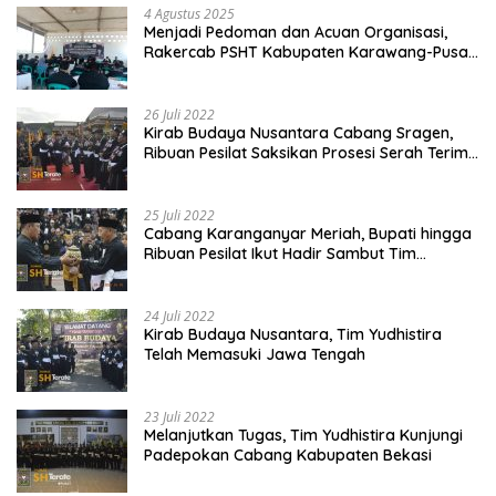
4 Agustus 2025
Menjadi Pedoman dan Acuan Organisasi,
Rakercab PSHT Kabupaten Karawang-Pusat
Madiun Membahas Program Kerja, Berjalan
Lancar dan Sukses
26 Juli 2022
Kirab Budaya Nusantara Cabang Sragen,
Ribuan Pesilat Saksikan Prosesi Serah Terima
Tanah dan Air
25 Juli 2022
Cabang Karanganyar Meriah, Bupati hingga
Ribuan Pesilat Ikut Hadir Sambut Tim
Yudhistira
24 Juli 2022
Kirab Budaya Nusantara, Tim Yudhistira
Telah Memasuki Jawa Tengah
23 Juli 2022
Melanjutkan Tugas, Tim Yudhistira Kunjungi
Padepokan Cabang Kabupaten Bekasi