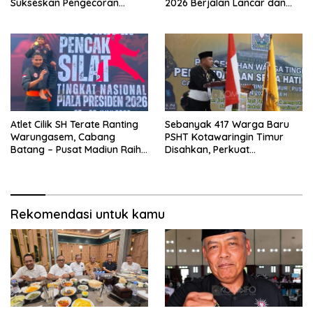
Sukseskan Pengecoran
2026 Berjalan Lancar dan
Jembatan TMMD Ke-129 di
Sukses
Bulu Lor
Atlet Cilik SH Terate Ranting
Sebanyak 417 Warga Baru
Warungasem, Cabang
PSHT Kotawaringin Timur
Batang – Pusat Madiun Raih
Disahkan, Perkuat
Emas di Kejuaraan Nasional
Persaudaraan dan Lahirkan
Piala Presiden 2026
Generasi Berbudi Luhur
Rekomendasi untuk kamu