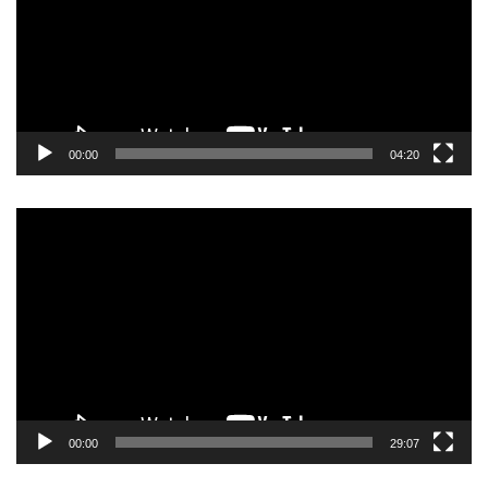
00:00
04:20
Pemutar
Video
00:00
29:07