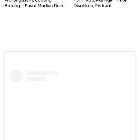
Batang – Pusat Madiun Raih
Disahkan, Perkuat
Emas di Kejuaraan Nasional
Persaudaraan dan Lahirkan
Piala Presiden 2026
Generasi Berbudi Luhur