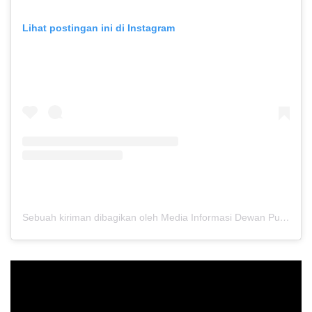
Lihat postingan ini di Instagram
Sebuah kiriman dibagikan oleh Media Informasi Dewan Pusat Persaudaraan Setia Hati Terate (@media.dewanpusat)
Pemutar
Video