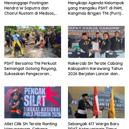
Menanggapi Postingan
Menyikapi Agenda Kelompok
Hendra W Saputra dan
yang mengaku PSHT di PAM,
Choirul Rustam di Medsos,
Kangmas Brigjen TNI (Purn)
Kangmas Sukriyanto CS
Widjang Pranjoto : Jangan
Hanya Tersenyum
Abaikan Etika Persaudaraan
PSHT Bersama TNI Perkuat
Rakercab SH Terate Cabang
Semangat Gotong Royong,
Kabupatrn Karawang Tahun
Sukseskan Pengecoran
2026 Berjalan Lancar dan
Jembatan TMMD Ke-129 di
Sukses
Bulu Lor
Atlet Cilik SH Terate Ranting
Sebanyak 417 Warga Baru
Warungasem, Cabang
PSHT Kotawaringin Timur