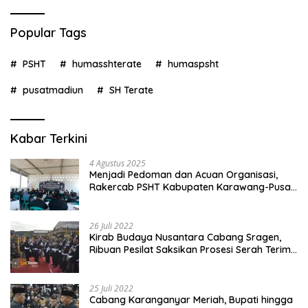
Popular Tags
PSHT
humasshterate
humaspsht
pusatmadiun
SH Terate
Kabar Terkini
4 Agustus 2025
Menjadi Pedoman dan Acuan Organisasi,
Rakercab PSHT Kabupaten Karawang-Pusat
Madiun Membahas Program Kerja, Berjalan
Lancar dan Sukses
26 Juli 2022
Kirab Budaya Nusantara Cabang Sragen,
Ribuan Pesilat Saksikan Prosesi Serah Terima
Tanah dan Air
25 Juli 2022
Cabang Karanganyar Meriah, Bupati hingga