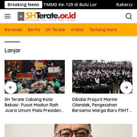
Langsung
ran Jembatan TMMD Ke-129 di Bulu Lor
Breaking News
Rakercab SH T
ke
konten
Beranda
Berita
SH Terate
Artikel
Tentang Kami
Lanjar
SH Terate Cabang Kota
Dibalai Prajurit Marinir
Bekasi- Pusat Madiun Raih
Cilandak, Pengesahan
Juara Umum Piala Presiden
Bersama Warga Baru PSHT
Pencak Silat Nasional 2026
Se-DKI Jakarta dan Kota
Bekasi Tahun 2026
Berlangsung Khidmat