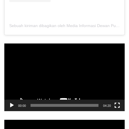
Sebuah kiriman dibagikan oleh Media Informasi Dewan Pusat Persaudaraan Setia Hati Terate (@media.dewanpusat)
Pemutar
Video
00:00
04:20
Pemutar
Video