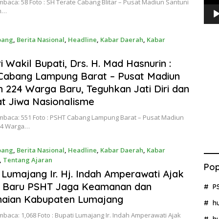
baca: 58 Foto : SH Terate Cabang Blitar – Pusat Madiun Santuni
m…
bang
,
Berita Nasional
,
Headline
,
Kabar Daerah
,
Kabar
026
ri Wakil Bupati, Drs. H. Mad Hasnurin :
Cabang Lampung Barat – Pusat Madiun
 224 Warga Baru, Teguhkan Jati Diri dan
t Jiwa Nasionalisme
mbaca: 551 Foto : PSHT Cabang Lampung Barat – Pusat Madiun
24 Warga…
bang
,
Berita Nasional
,
Headline
,
Kabar Daerah
,
Kabar
,
Tentang Ajaran
Pop
026
 Lumajang Ir. Hj. Indah Amperawati Ajak
 Baru PSHT Jaga Keamanan dan
P
aian Kabupaten Lumajang
h
baca: 1,068 Foto : Bupati Lumajang Ir. Indah Amperawati Ajak
h