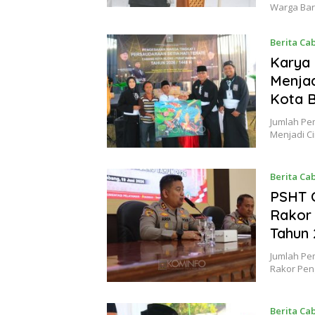
Warga Bar
Berita Ca
Karya 
Menjad
Kota B
Jumlah Pem
Menjadi C
Berita Ca
PSHT 
Rakor
Tahun 
Jumlah Pe
Rakor Pe
Berita Ca