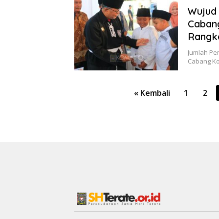
Wujud
Cabang
Rangka
Jumlah Pe
Cabang Ko
Paginasi
« Kembali
1
2
pos