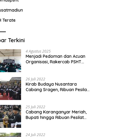
usatmadiun
H Terate
ar Terkini
4 Agustus 2025
Menjadi Pedoman dan Acuan
Organisasi, Rakercab PSHT
Kabupaten Karawang-Pusat
Madiun Membahas Program
Kerja, Berjalan Lancar dan
26 Juli 2022
Sukses
Kirab Budaya Nusantara
Cabang Sragen, Ribuan Pesilat
Saksikan Prosesi Serah Terima
Tanah dan Air
25 Juli 2022
Cabang Karanganyar Meriah,
Bupati hingga Ribuan Pesilat
Ikut Hadir Sambut Tim
Yudhistira
24 Juli 2022