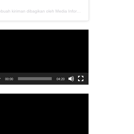
Sebuah kiriman dibagikan oleh Media Informasi Dewan Pusat Persaudaraan Setia Hati Terate (@media.dewanpusat)
utar
o
00:00
04:20
utar
o