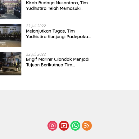
Kirab Budaya Nusantara, Tim
Yudhistira Telah Memasuki
Jawa Tengah
23 Juli 2022
Melanjutkan Tugas, Tim
Yudhistira Kunjungi Padepokan
Cabang Kabupaten Bekasi
22 Juli 2022
Brigif Marinir Cilandak Menjadi
Tujuan Berikutnya Tim
Yudhistira