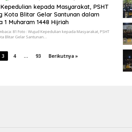
 Kepedulian kepada Masyarakat, PSHT
 Kota Blitar Gelar Santunan dalam
 1 Muharam 1448 Hijriah
mbaca: 81 Foto : Wujud Kepedulian kepada Masyarakat, PSHT
ta Blitar Gelar Santunan…
3
4
…
93
Berikutnya »