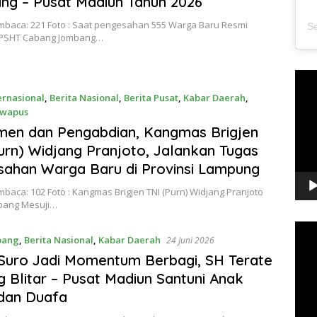
g – Pusat Madiun Tahun 2026
mbaca: 221 Foto : Saat pengesahan 555 Warga Baru Resmi
 PSHT Cabang Jombang…
Pem
Vide
ernasional
,
Berita Nasional
,
Berita Pusat
,
Kabar Daerah
,
rwapus
026
men dan Pengabdian, Kangmas Brigjen
urn) Widjang Pranjoto, Jalankan Tugas
ahan Warga Baru di Provinsi Lampung
baca: 102 Foto : Kangmas Brigjen TNI (Purn) Widjang Pranjoto
abang Mesuji…
Pem
bang
,
Berita Nasional
,
Kabar Daerah
24 Juni 2026
Vide
Suro Jadi Momentum Berbagi, SH Terate
 Blitar – Pusat Madiun Santuni Anak
dan Duafa