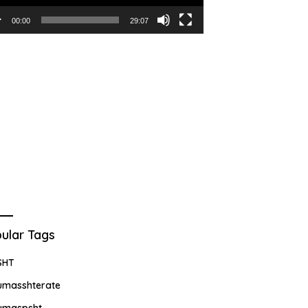
00:00
29:07
ular Tags
SHT
umasshterate
umaspsht