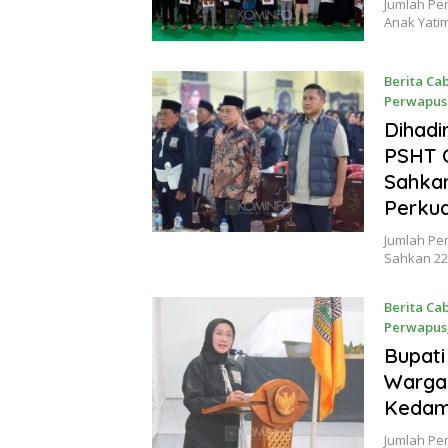
Jumlah Pem
Anak Yati
Berita Ca
Perwapus
21 Juni 2
Dihadi
PSHT 
Sahkan
Perkua
Jumlah Pe
Sahkan 2
Berita Ca
Perwapus
20 Juni 2
Bupati
Warga
Kedam
Jumlah Pem