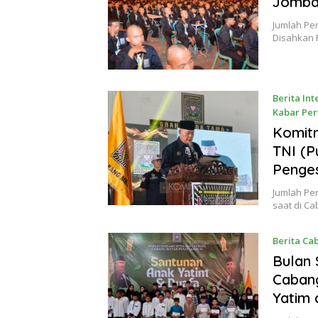
Jomban
Jumlah Pe
Disahkan
Berita Int
Kabar Pe
24 Juni 2
Komit
TNI (P
Penges
Jumlah Pem
saat di C
Berita Ca
Bulan 
Cabang
Yatim 