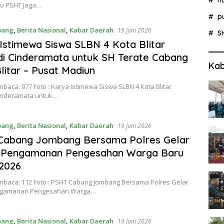
u PSHT Jaga…
p
bang
,
Berita Nasional
,
Kabar Daerah
19 Juni 2026
S
Istimewa Siswa SLBN 4 Kota Blitar
i Cinderamata untuk SH Terate Cabang
Kab
litar – Pusat Madiun
baca: 977 Foto : Karya Istimewa Siswa SLBN 4 Kota Blitar
inderamata untuk…
bang
,
Berita Nasional
,
Kabar Daerah
19 Juni 2026
Cabang Jombang Bersama Polres Gelar
 Pengamanan Pengesahan Warga Baru
2026
mbaca: 112 Foto : PSHT Cabang Jombang Bersama Polres Gelar
ngamanan Pengesahan Warga…
bang
,
Berita Nasional
,
Kabar Daerah
19 Juni 2026