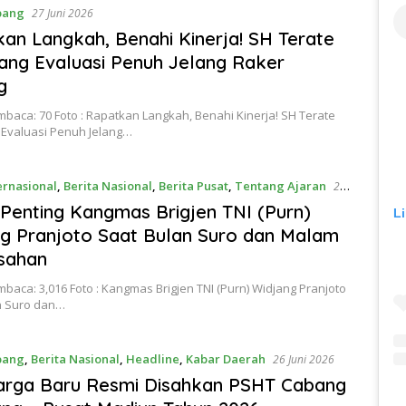
bang
27 Juni 2026
an Langkah, Benahi Kinerja! SH Terate
ng Evaluasi Penuh Jelang Raker
g
baca: 70 Foto : Rapatkan Langkah, Benahi Kinerja! SH Terate
Evaluasi Penuh Jelang…
ernasional
,
Berita Nasional
,
Berita Pusat
,
Tentang Ajaran
27
Penting Kangmas Brigjen TNI (Purn)
L
g Pranjoto Saat Bulan Suro dan Malam
sahan
baca: 3,016 Foto : Kangmas Brigjen TNI (Purn) Widjang Pranjoto
n Suro dan…
bang
,
Berita Nasional
,
Headline
,
Kabar Daerah
26 Juni 2026
arga Baru Resmi Disahkan PSHT Cabang