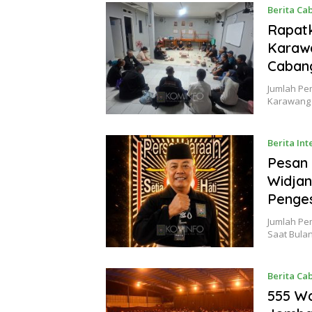
Madiun
Berita Ca
Rapatk
Karawa
Caban
Jumlah Pem
Karawang 
Berita Int
Juni 2026
Pesan 
Widjan
Penge
Jumlah Pem
Saat Bula
Berita Ca
555 W