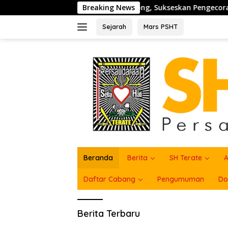
Langsung
t Semangat Gotong Royong, Sukseskan Pengecoran Jembatan T
Breaking News
ke
konten
Sejarah
Mars PSHT
Beranda
Berita
SH Terate
A
Daftar Cabang
Pengumuman
Do
SH
Berita Terbaru
Terate