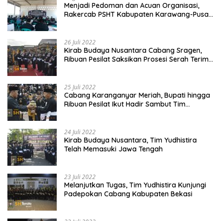
Menjadi Pedoman dan Acuan Organisasi,
Rakercab PSHT Kabupaten Karawang-Pusat
Madiun Membahas Program Kerja, Berjalan
Lancar dan Sukses
26 Juli 2022
Kirab Budaya Nusantara Cabang Sragen,
Ribuan Pesilat Saksikan Prosesi Serah Terima
Tanah dan Air
25 Juli 2022
Cabang Karanganyar Meriah, Bupati hingga
Ribuan Pesilat Ikut Hadir Sambut Tim
Yudhistira
24 Juli 2022
Kirab Budaya Nusantara, Tim Yudhistira
Telah Memasuki Jawa Tengah
23 Juli 2022
Melanjutkan Tugas, Tim Yudhistira Kunjungi
Padepokan Cabang Kabupaten Bekasi