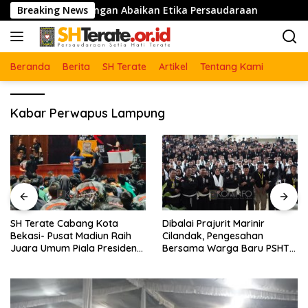
Langsung
Pranjoto : Jangan Abaikan Etika Persaudaraan
Breaking News
PSHT B
ke
konten
Beranda
Berita
SH Terate
Artikel
Tentang Kami
Kabar Perwapus Lampung
SH Terate Cabang Kota
Dibalai Prajurit Marinir
Bekasi- Pusat Madiun Raih
Cilandak, Pengesahan
Juara Umum Piala Presiden
Bersama Warga Baru PSHT
Pencak Silat Nasional 2026
Se-DKI Jakarta dan Kota
Bekasi Tahun 2026
Berlangsung Khidmat