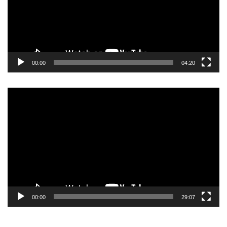
00:00
04:20
Pemutar
Video
00:00
29:07