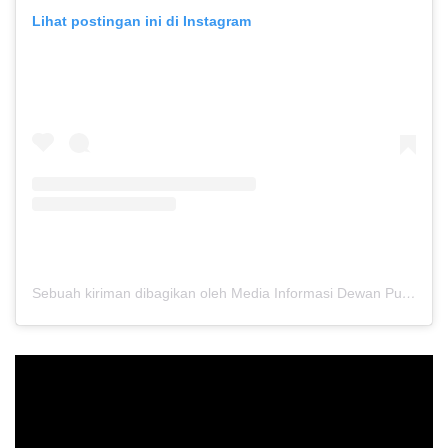
Lihat postingan ini di Instagram
Sebuah kiriman dibagikan oleh Media Informasi Dewan Pusat Persaudaraan Setia Hati Terate (@media.dewanpusat)
Pemutar
Video