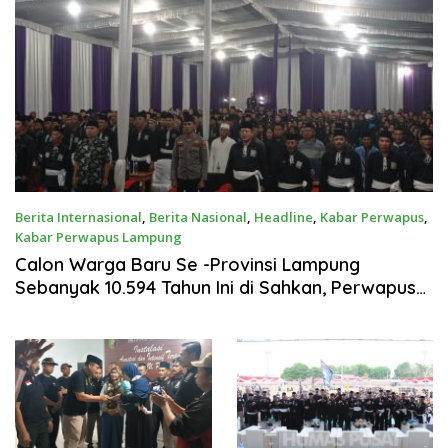
Berita Internasional
,
Berita Nasional
,
Headline
,
Kabar Perwapus
,
Kabar Perwapus Lampung
1 Juli 2025
Calon Warga Baru Se -Provinsi Lampung
Sebanyak 10.594 Tahun Ini di Sahkan, Perwapus
SH Terate Lampung Berharap Lancar dan Sukses