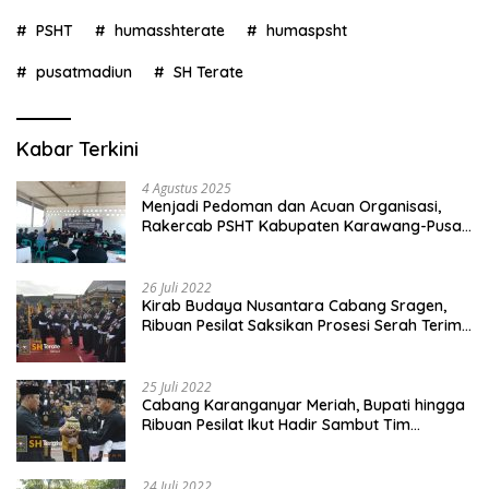
PSHT
humasshterate
humaspsht
pusatmadiun
SH Terate
Kabar Terkini
4 Agustus 2025
Menjadi Pedoman dan Acuan Organisasi,
Rakercab PSHT Kabupaten Karawang-Pusat
Madiun Membahas Program Kerja, Berjalan
Lancar dan Sukses
26 Juli 2022
Kirab Budaya Nusantara Cabang Sragen,
Ribuan Pesilat Saksikan Prosesi Serah Terima
Tanah dan Air
25 Juli 2022
Cabang Karanganyar Meriah, Bupati hingga
Ribuan Pesilat Ikut Hadir Sambut Tim
Yudhistira
24 Juli 2022