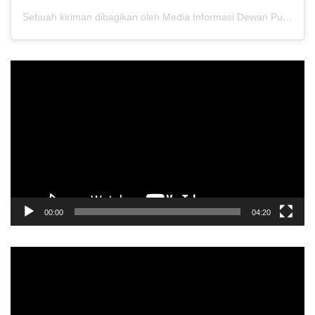
Sebuah kiriman dibagikan oleh Media Informasi Dewan Pusat Persaudaraan Setia Hati Terate (@media.dewanpusat)
Pemutar
Video
00:00
04:20
Pemutar
Video