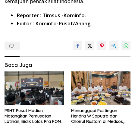
kemajuan pencak silat Indonesia.
Reporter : Timsus -Kominfo.
Editor : Kominfo-Pusat/Anang.
Baca Juga
PSHT Pusat Madiun
Menanggapi Postingan
Matangkan Pemusatan
Hendra W Saputra dan
Latihan, Bidik Lolos Pra PON
Choirul Rustam di Medsos,
dan Prestasi Terbaik di PON
Kangmas Sukriyanto CS
Hanya Tersenyum