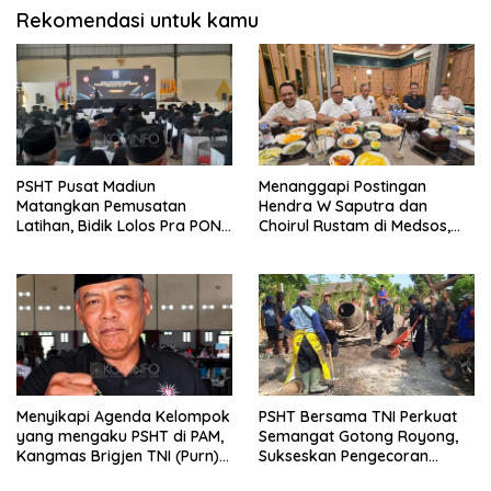
Rekomendasi untuk kamu
PSHT Pusat Madiun
Menanggapi Postingan
Matangkan Pemusatan
Hendra W Saputra dan
Latihan, Bidik Lolos Pra PON
Choirul Rustam di Medsos,
dan Prestasi Terbaik di PON
Kangmas Sukriyanto CS
Hanya Tersenyum
Menyikapi Agenda Kelompok
PSHT Bersama TNI Perkuat
yang mengaku PSHT di PAM,
Semangat Gotong Royong,
Kangmas Brigjen TNI (Purn)
Sukseskan Pengecoran
Widjang Pranjoto : Jangan
Jembatan TMMD Ke-129 di