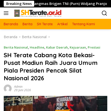
Langsung
gmas Brigjen TNI (Purn) Widjang Pranjoto : Jangan Abaikan E
Breaking News
ke
konten
Beranda
Berita
SH Terate
Artikel
Tentang Kami
Beranda
Berita Nasional
Berita Nasional
,
Headline
,
Kabar Daerah
,
Kejuaraan
,
Prestasi
SH Terate Cabang Kota Bekasi-
Pusat Madiun Raih Juara Umum
Piala Presiden Pencak Silat
Nasional 2026
Admin
29 Juni 2026