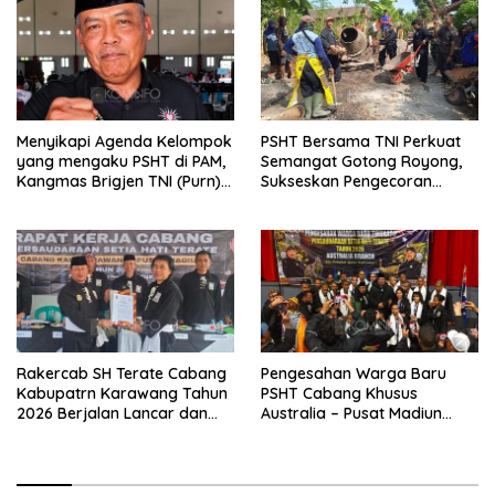
Menyikapi Agenda Kelompok
PSHT Bersama TNI Perkuat
yang mengaku PSHT di PAM,
Semangat Gotong Royong,
Kangmas Brigjen TNI (Purn)
Sukseskan Pengecoran
Widjang Pranjoto : Jangan
Jembatan TMMD Ke-129 di
Abaikan Etika Persaudaraan
Bulu Lor
Rakercab SH Terate Cabang
Pengesahan Warga Baru
Kabupatrn Karawang Tahun
PSHT Cabang Khusus
2026 Berjalan Lancar dan
Australia – Pusat Madiun
Sukses
2026 Menjadi Perhatian
Dunia