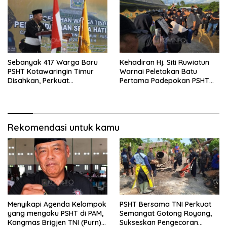
Sebanyak 417 Warga Baru
Kehadiran Hj. Siti Ruwiatun
PSHT Kotawaringin Timur
Warnai Peletakan Batu
Disahkan, Perkuat
Pertama Padepokan PSHT
Persaudaraan dan Lahirkan
Tanah Bumbu, Titipkan
Generasi Berbudi Luhur
Tanda Tresna untuk Warga
SH Terate
Rekomendasi untuk kamu
Menyikapi Agenda Kelompok
PSHT Bersama TNI Perkuat
yang mengaku PSHT di PAM,
Semangat Gotong Royong,
Kangmas Brigjen TNI (Purn)
Sukseskan Pengecoran