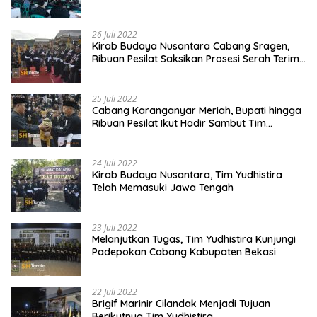
Madiun Membahas Program Kerja, Berjalan
Lancar dan Sukses
26 Juli 2022
Kirab Budaya Nusantara Cabang Sragen,
Ribuan Pesilat Saksikan Prosesi Serah Terima
Tanah dan Air
25 Juli 2022
Cabang Karanganyar Meriah, Bupati hingga
Ribuan Pesilat Ikut Hadir Sambut Tim
Yudhistira
24 Juli 2022
Kirab Budaya Nusantara, Tim Yudhistira
Telah Memasuki Jawa Tengah
23 Juli 2022
Melanjutkan Tugas, Tim Yudhistira Kunjungi
Padepokan Cabang Kabupaten Bekasi
22 Juli 2022
Brigif Marinir Cilandak Menjadi Tujuan
Berikutnya Tim Yudhistira