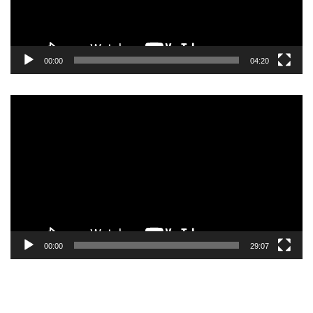
00:00
04:20
Pemutar
Video
00:00
29:07