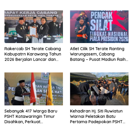
Widjang Pranjoto : Jangan
Jembatan TMMD Ke-129 di
Abaikan Etika Persaudaraan
Bulu Lor
Rakercab SH Terate Cabang
Atlet Cilik SH Terate Ranting
Kabupatrn Karawang Tahun
Warungasem, Cabang
2026 Berjalan Lancar dan
Batang – Pusat Madiun Raih
Sukses
Emas di Kejuaraan Nasional
Piala Presiden 2026
Sebanyak 417 Warga Baru
Kehadiran Hj. Siti Ruwiatun
PSHT Kotawaringin Timur
Warnai Peletakan Batu
Disahkan, Perkuat
Pertama Padepokan PSHT
Persaudaraan dan Lahirkan
Tanah Bumbu, Titipkan
Generasi Berbudi Luhur
Tanda Tresna untuk Warga