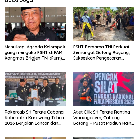
Menyikapi Agenda Kelompok
PSHT Bersama TNI Perkuat
yang mengaku PSHT di PAM,
Semangat Gotong Royong,
Kangmas Brigjen TNI (Purn)
Sukseskan Pengecoran
Widjang Pranjoto : Jangan
Jembatan TMMD Ke-129 di
Abaikan Etika Persaudaraan
Bulu Lor
Rakercab SH Terate Cabang
Atlet Cilik SH Terate Ranting
Kabupatrn Karawang Tahun
Warungasem, Cabang
2026 Berjalan Lancar dan
Batang – Pusat Madiun Raih
Sukses
Emas di Kejuaraan Nasional
Piala Presiden 2026