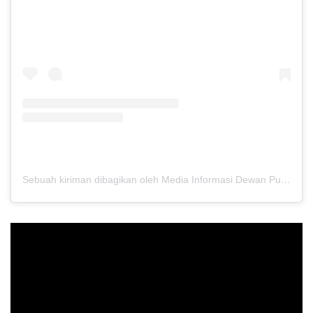
Sebuah kiriman dibagikan oleh Media Informasi Dewan Pusat Persaudaraan Setia Hati Terate (@media.dewanpusat)
Pemutar
Video