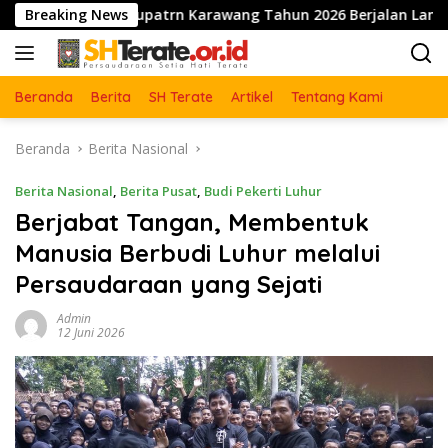
Langsung
g Kabupatrn Karawang Tahun 2026 Berjalan Lancar dan Sukses
Breaking News
ke
konten
Beranda
Berita
SH Terate
Artikel
Tentang Kami
Beranda
Berita Nasional
Berita Nasional
,
Berita Pusat
,
Budi Pekerti Luhur
Berjabat Tangan, Membentuk
Manusia Berbudi Luhur melalui
Persaudaraan yang Sejati
Admin
12 Juni 2026