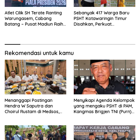
Atlet Cilik SH Terate Ranting
Sebanyak 417 Warga Baru
Warungasem, Cabang
PSHT Kotawaringin Timur
Batang – Pusat Madiun Raih
Disahkan, Perkuat
Emas di Kejuaraan Nasional
Persaudaraan dan Lahirkan
Piala Presiden 2026
Generasi Berbudi Luhur
Rekomendasi untuk kamu
Menanggapi Postingan
Menyikapi Agenda Kelompok
Hendra W Saputra dan
yang mengaku PSHT di PAM,
Choirul Rustam di Medsos,
Kangmas Brigjen TNI (Purn)
Kangmas Sukriyanto CS
Widjang Pranjoto : Jangan
Hanya Tersenyum
Abaikan Etika Persaudaraan