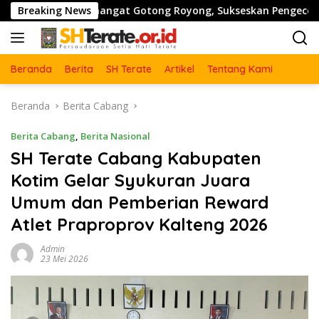
Langsung
mangat Gotong Royong, Sukseskan Pengecoran Jembatan TMMD 
Breaking News
ke
konten
Beranda
Berita
SH Terate
Artikel
Tentang Kami
Beranda
Berita Cabang
Berita Cabang
,
Berita Nasional
SH Terate Cabang Kabupaten
Kotim Gelar Syukuran Juara
Umum dan Pemberian Reward
Atlet Praproprov Kalteng 2026
Admin
23 Mei 2026