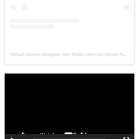
Sebuah kiriman dibagikan oleh Media Informasi Dewan Pusat Persaudaraan Setia Hati Terate (@media.dewanpusat)
Pemutar
Video