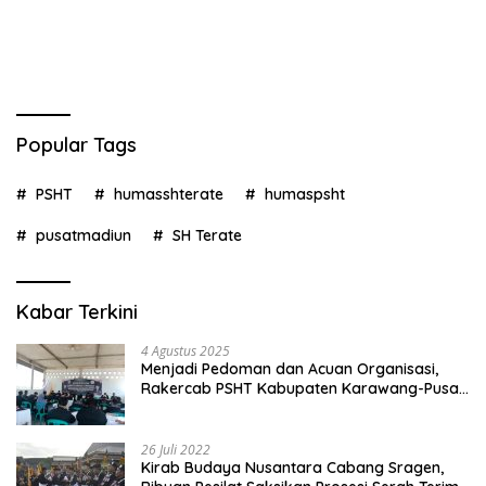
Popular Tags
PSHT
humasshterate
humaspsht
pusatmadiun
SH Terate
Kabar Terkini
4 Agustus 2025
Menjadi Pedoman dan Acuan Organisasi,
Rakercab PSHT Kabupaten Karawang-Pusat
Madiun Membahas Program Kerja, Berjalan
Lancar dan Sukses
26 Juli 2022
Kirab Budaya Nusantara Cabang Sragen,