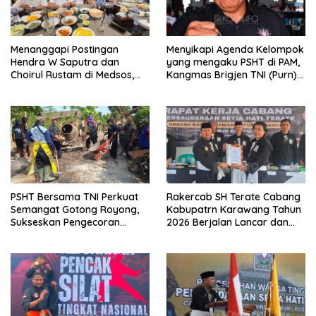
Menanggapi Postingan
Menyikapi Agenda Kelompok
Hendra W Saputra dan
yang mengaku PSHT di PAM,
Choirul Rustam di Medsos,
Kangmas Brigjen TNI (Purn)
Kangmas Sukriyanto CS
Widjang Pranjoto : Jangan
Hanya Tersenyum
Abaikan Etika Persaudaraan
PSHT Bersama TNI Perkuat
Rakercab SH Terate Cabang
Semangat Gotong Royong,
Kabupatrn Karawang Tahun
Sukseskan Pengecoran
2026 Berjalan Lancar dan
Jembatan TMMD Ke-129 di
Sukses
Bulu Lor