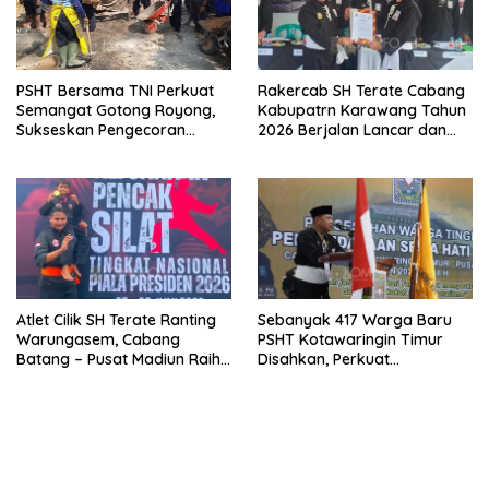
PSHT Bersama TNI Perkuat
Rakercab SH Terate Cabang
Semangat Gotong Royong,
Kabupatrn Karawang Tahun
Sukseskan Pengecoran
2026 Berjalan Lancar dan
Jembatan TMMD Ke-129 di
Sukses
Bulu Lor
Atlet Cilik SH Terate Ranting
Sebanyak 417 Warga Baru
Warungasem, Cabang
PSHT Kotawaringin Timur
Batang – Pusat Madiun Raih
Disahkan, Perkuat
Emas di Kejuaraan Nasional
Persaudaraan dan Lahirkan
Piala Presiden 2026
Generasi Berbudi Luhur