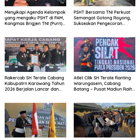
Menyikapi Agenda Kelompok
PSHT Bersama TNI Perkuat
yang mengaku PSHT di PAM,
Semangat Gotong Royong,
Kangmas Brigjen TNI (Purn)
Sukseskan Pengecoran
Widjang Pranjoto : Jangan
Jembatan TMMD Ke-129 di
Abaikan Etika Persaudaraan
Bulu Lor
Rakercab SH Terate Cabang
Atlet Cilik SH Terate Ranting
Kabupatrn Karawang Tahun
Warungasem, Cabang
2026 Berjalan Lancar dan
Batang – Pusat Madiun Raih
Sukses
Emas di Kejuaraan Nasional
Piala Presiden 2026