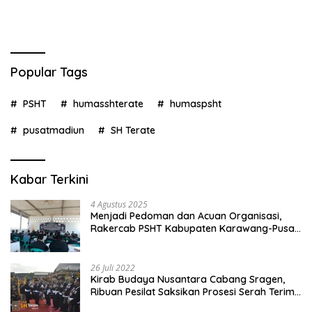
Popular Tags
PSHT
humasshterate
humaspsht
pusatmadiun
SH Terate
Kabar Terkini
4 Agustus 2025
Menjadi Pedoman dan Acuan Organisasi,
Rakercab PSHT Kabupaten Karawang-Pusat
Madiun Membahas Program Kerja, Berjalan
Lancar dan Sukses
26 Juli 2022
Kirab Budaya Nusantara Cabang Sragen,
Ribuan Pesilat Saksikan Prosesi Serah Terima
Tanah dan Air