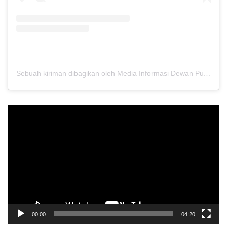
Sebuah kiriman dibagikan oleh Media Informasi Dewan Pusat Persaudaraan Setia Hati Terate (@media.dewanpusat)
Pemutar
Video
00:00
04:20