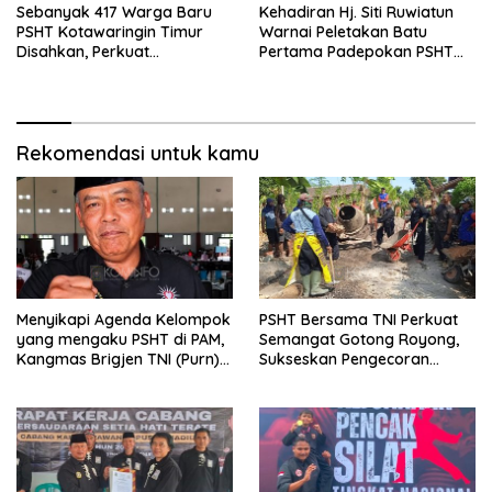
Sebanyak 417 Warga Baru
Kehadiran Hj. Siti Ruwiatun
PSHT Kotawaringin Timur
Warnai Peletakan Batu
Disahkan, Perkuat
Pertama Padepokan PSHT
Persaudaraan dan Lahirkan
Tanah Bumbu, Titipkan
Generasi Berbudi Luhur
Tanda Tresna untuk Warga
SH Terate
Rekomendasi untuk kamu
Menyikapi Agenda Kelompok
PSHT Bersama TNI Perkuat
yang mengaku PSHT di PAM,
Semangat Gotong Royong,
Kangmas Brigjen TNI (Purn)
Sukseskan Pengecoran
Widjang Pranjoto : Jangan
Jembatan TMMD Ke-129 di
Abaikan Etika Persaudaraan
Bulu Lor