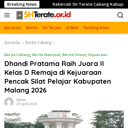
Langsung
u Lor
Breaking News
Rakercab SH Terate Cabang Kabupatrn Karawang
ke
konten
Beranda
Berita
SH Terate
Artikel
Tentang Kami
Beranda
Berita Cabang
Berita Cabang
,
Berita Nasional
,
Berita Umum
,
Kejuaraan
Dhandi Pratama Raih Juara II
Kelas D Remaja di Kejuaraan
Pencak Silat Pelajar Kabupaten
Malang 2026
Admin
29 April 2026