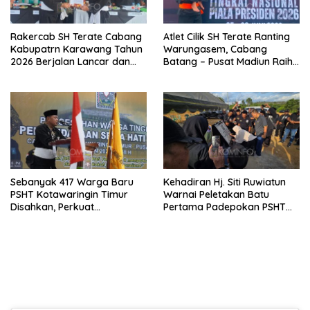
Rakercab SH Terate Cabang
Atlet Cilik SH Terate Ranting
Kabupatrn Karawang Tahun
Warungasem, Cabang
2026 Berjalan Lancar dan
Batang – Pusat Madiun Raih
Sukses
Emas di Kejuaraan Nasional
Piala Presiden 2026
Sebanyak 417 Warga Baru
Kehadiran Hj. Siti Ruwiatun
PSHT Kotawaringin Timur
Warnai Peletakan Batu
Disahkan, Perkuat
Pertama Padepokan PSHT
Persaudaraan dan Lahirkan
Tanah Bumbu, Titipkan
Generasi Berbudi Luhur
Tanda Tresna untuk Warga
SH Terate