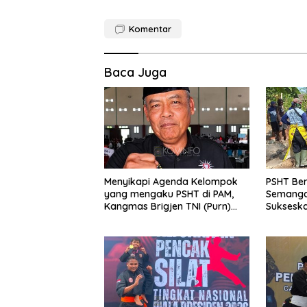
Komentar
Baca Juga
Menyikapi Agenda Kelompok
PSHT Be
yang mengaku PSHT di PAM,
Semanga
Kangmas Brigjen TNI (Purn)
Suksesk
Widjang Pranjoto : Jangan
Jembatan
Abaikan Etika Persaudaraan
Lor