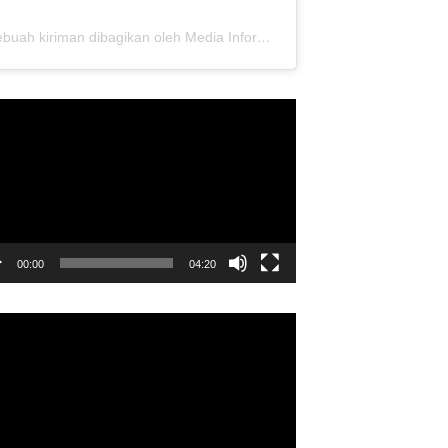
Sebuah kiriman dibagikan oleh Media Informasi Dewan Pusat Persaudaraan Setia Hati Terate (@media.dewanpusat)
utar
o
00:00
04:20
utar
o