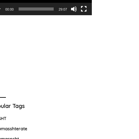
00:00
29:07
ular Tags
SHT
umasshterate
umaspsht