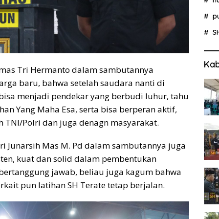
p
S
Kab
ngmas Tri Hermanto dalam sambutannya
arga baru, bahwa setelah saudara nanti di
bisa menjadi pendekar yang berbudi luhur, tahu
an Yang Maha Esa, serta bisa berperan aktif,
h TNI/Polri dan juga denagn masyarakat.
 Sri Junarsih Mas M. Pd dalam sambutannya juga
sten, kuat dan solid dalam pembentukan
 bertanggung jawab, beliau juga kagum bahwa
kait pun latihan SH Terate tetap berjalan.