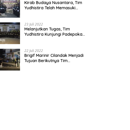
Kirab Budaya Nusantara, Tim
Yudhistira Telah Memasuki
Jawa Tengah
23 Juli 2022
Melanjutkan Tugas, Tim
Yudhistira Kunjungi Padepokan
Cabang Kabupaten Bekasi
22 Juli 2022
Brigif Marinir Cilandak Menjadi
Tujuan Berikutnya Tim
Yudhistira