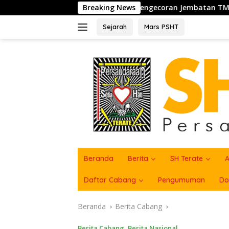
Langsung
kseskan Pengecoran Jembatan TMMD Ke-129 di Bulu Lor
Breaking News
ke
konten
Sejarah
Mars PSHT
Beranda
Berita
SH Terate
A
Daftar Cabang
Pengumuman
Do
Beranda
Berita Cabang
Berita Cabang
,
Berita Nasional