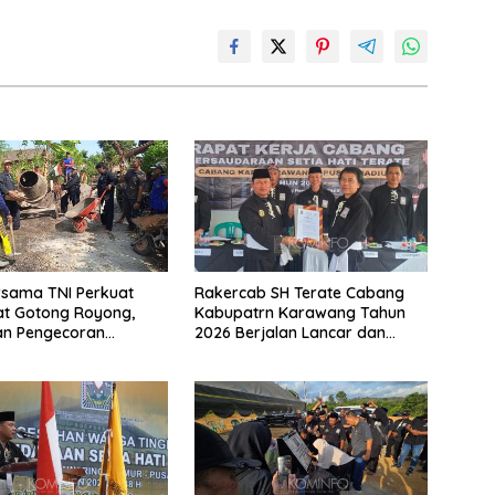
rsama TNI Perkuat
Rakercab SH Terate Cabang
t Gotong Royong,
Kabupatrn Karawang Tahun
an Pengecoran
2026 Berjalan Lancar dan
 TMMD Ke-129 di Bulu
Sukses