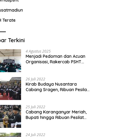
usatmadiun
H Terate
ar Terkini
4 Agustus 2025
Menjadi Pedoman dan Acuan
Organisasi, Rakercab PSHT
Kabupaten Karawang-Pusat
Madiun Membahas Program
Kerja, Berjalan Lancar dan
26 Juli 2022
Sukses
Kirab Budaya Nusantara
Cabang Sragen, Ribuan Pesilat
Saksikan Prosesi Serah Terima
Tanah dan Air
25 Juli 2022
Cabang Karanganyar Meriah,
Bupati hingga Ribuan Pesilat
Ikut Hadir Sambut Tim
Yudhistira
24 Juli 2022