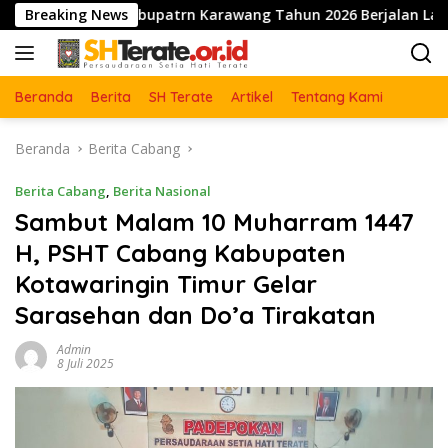
Langsung
bang Kabupatrn Karawang Tahun 2026 Berjalan Lancar dan Suk
Breaking News
ke
konten
Beranda
Berita
SH Terate
Artikel
Tentang Kami
Beranda
Berita Cabang
Berita Cabang
,
Berita Nasional
Sambut Malam 10 Muharram 1447
H, PSHT Cabang Kabupaten
Kotawaringin Timur Gelar
Sarasehan dan Do’a Tirakatan
Admin
8 Juli 2025