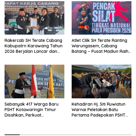
Rakercab SH Terate Cabang
Atlet Cilik SH Terate Ranting
Kabupatrn Karawang Tahun
Warungasem, Cabang
2026 Berjalan Lancar dan
Batang – Pusat Madiun Raih
Sukses
Emas di Kejuaraan Nasional
Piala Presiden 2026
Sebanyak 417 Warga Baru
Kehadiran Hj. Siti Ruwiatun
PSHT Kotawaringin Timur
Warnai Peletakan Batu
Disahkan, Perkuat
Pertama Padepokan PSHT
Persaudaraan dan Lahirkan
Tanah Bumbu, Titipkan
Generasi Berbudi Luhur
Tanda Tresna untuk Warga
SH Terate