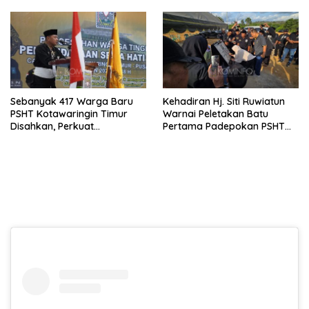
Piala Presiden 2026
Sebanyak 417 Warga Baru
Kehadiran Hj. Siti Ruwiatun
PSHT Kotawaringin Timur
Warnai Peletakan Batu
Disahkan, Perkuat
Pertama Padepokan PSHT
Persaudaraan dan Lahirkan
Tanah Bumbu, Titipkan
Generasi Berbudi Luhur
Tanda Tresna untuk Warga
SH Terate