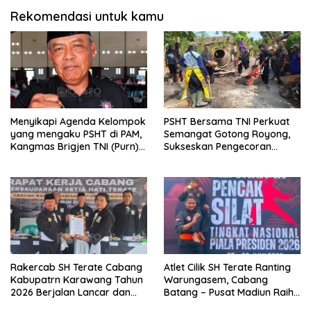
Rekomendasi untuk kamu
Menyikapi Agenda Kelompok
PSHT Bersama TNI Perkuat
yang mengaku PSHT di PAM,
Semangat Gotong Royong,
Kangmas Brigjen TNI (Purn)
Sukseskan Pengecoran
Widjang Pranjoto : Jangan
Jembatan TMMD Ke-129 di
Abaikan Etika Persaudaraan
Bulu Lor
Rakercab SH Terate Cabang
Atlet Cilik SH Terate Ranting
Kabupatrn Karawang Tahun
Warungasem, Cabang
2026 Berjalan Lancar dan
Batang – Pusat Madiun Raih
Sukses
Emas di Kejuaraan Nasional