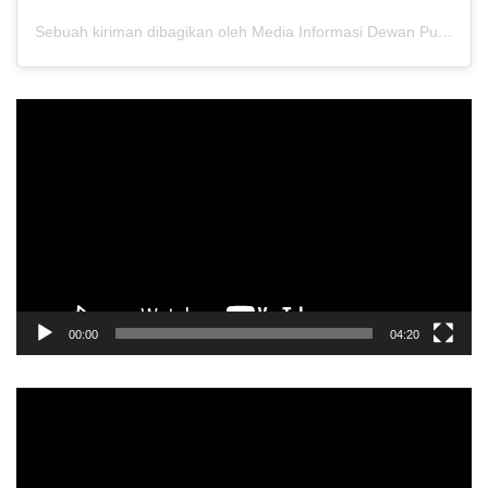
Sebuah kiriman dibagikan oleh Media Informasi Dewan Pusat Persaudaraan Setia Hati Terate (@media.dewanpusat)
Pemutar
Video
00:00
04:20
Pemutar
Video