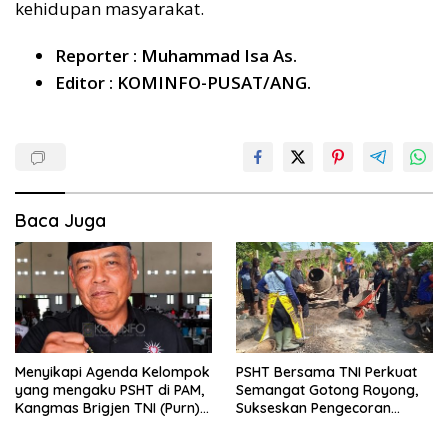
kehidupan masyarakat.
Reporter : Muhammad Isa As.
Editor : KOMINFO-PUSAT/ANG.
Baca Juga
Menyikapi Agenda Kelompok
PSHT Bersama TNI Perkuat
yang mengaku PSHT di PAM,
Semangat Gotong Royong,
Kangmas Brigjen TNI (Purn)
Sukseskan Pengecoran
Widjang Pranjoto : Jangan
Jembatan TMMD Ke-129 di
Abaikan Etika Persaudaraan
Bulu Lor