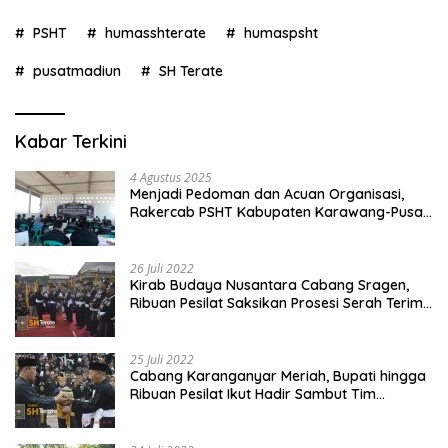
PSHT
humasshterate
humaspsht
pusatmadiun
SH Terate
Kabar Terkini
4 Agustus 2025
Menjadi Pedoman dan Acuan Organisasi,
Rakercab PSHT Kabupaten Karawang-Pusat
Madiun Membahas Program Kerja, Berjalan
Lancar dan Sukses
26 Juli 2022
Kirab Budaya Nusantara Cabang Sragen,
Ribuan Pesilat Saksikan Prosesi Serah Terima
Tanah dan Air
25 Juli 2022
Cabang Karanganyar Meriah, Bupati hingga
Ribuan Pesilat Ikut Hadir Sambut Tim
Yudhistira