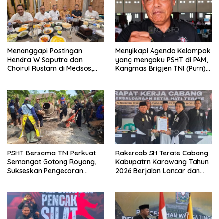
Menanggapi Postingan
Menyikapi Agenda Kelompok
Hendra W Saputra dan
yang mengaku PSHT di PAM,
Choirul Rustam di Medsos,
Kangmas Brigjen TNI (Purn)
Kangmas Sukriyanto CS
Widjang Pranjoto : Jangan
Hanya Tersenyum
Abaikan Etika Persaudaraan
PSHT Bersama TNI Perkuat
Rakercab SH Terate Cabang
Semangat Gotong Royong,
Kabupatrn Karawang Tahun
Sukseskan Pengecoran
2026 Berjalan Lancar dan
Jembatan TMMD Ke-129 di
Sukses
Bulu Lor