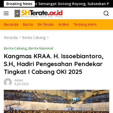
Langsung
kuat Semangat Gotong Royong, Sukseskan Pengecoran Jembata
Breaking News
ke
konten
Beranda
Berita
SH Terate
Artikel
Tentang Kami
Beranda
Berita Cabang
Berita Cabang
,
Berita Nasional
Kangmas KRAA. H. Issoebiantoro,
S.H, Hadiri Pengesahan Pendekar
Tingkat I Cabang OKI 2025
Admin
8 Juli 2025