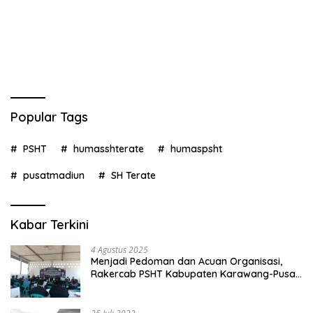
Popular Tags
PSHT
humasshterate
humaspsht
pusatmadiun
SH Terate
Kabar Terkini
4 Agustus 2025
Menjadi Pedoman dan Acuan Organisasi,
Rakercab PSHT Kabupaten Karawang-Pusat
Madiun Membahas Program Kerja, Berjalan
Lancar dan Sukses