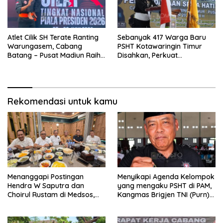
Atlet Cilik SH Terate Ranting
Sebanyak 417 Warga Baru
Warungasem, Cabang
PSHT Kotawaringin Timur
Batang – Pusat Madiun Raih
Disahkan, Perkuat
Emas di Kejuaraan Nasional
Persaudaraan dan Lahirkan
Piala Presiden 2026
Generasi Berbudi Luhur
Rekomendasi untuk kamu
Menanggapi Postingan
Menyikapi Agenda Kelompok
Hendra W Saputra dan
yang mengaku PSHT di PAM,
Choirul Rustam di Medsos,
Kangmas Brigjen TNI (Purn)
Kangmas Sukriyanto CS
Widjang Pranjoto : Jangan
Hanya Tersenyum
Abaikan Etika Persaudaraan