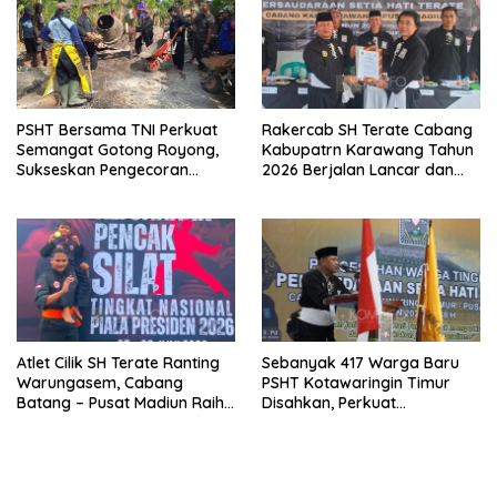
PSHT Bersama TNI Perkuat
Rakercab SH Terate Cabang
Semangat Gotong Royong,
Kabupatrn Karawang Tahun
Sukseskan Pengecoran
2026 Berjalan Lancar dan
Jembatan TMMD Ke-129 di
Sukses
Bulu Lor
Atlet Cilik SH Terate Ranting
Sebanyak 417 Warga Baru
Warungasem, Cabang
PSHT Kotawaringin Timur
Batang – Pusat Madiun Raih
Disahkan, Perkuat
Emas di Kejuaraan Nasional
Persaudaraan dan Lahirkan
Piala Presiden 2026
Generasi Berbudi Luhur