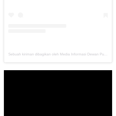
Sebuah kiriman dibagikan oleh Media Informasi Dewan Pusat Persaudaraan Setia Hati Terate (@media.dewanpusat)
Pemutar
Video