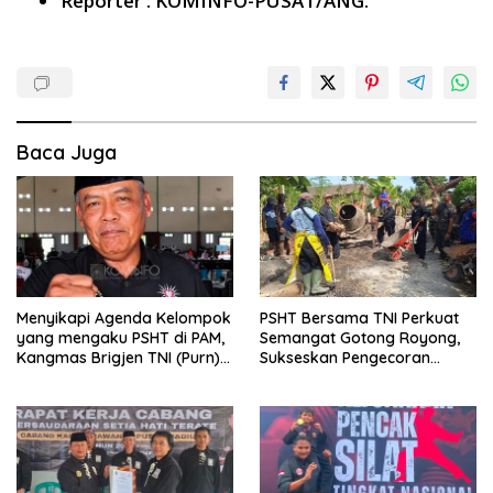
Reporter : KOMINFO-PUSAT/ANG.
Baca Juga
Menyikapi Agenda Kelompok
PSHT Bersama TNI Perkuat
yang mengaku PSHT di PAM,
Semangat Gotong Royong,
Kangmas Brigjen TNI (Purn)
Sukseskan Pengecoran
Widjang Pranjoto : Jangan
Jembatan TMMD Ke-129 di
Abaikan Etika Persaudaraan
Bulu Lor