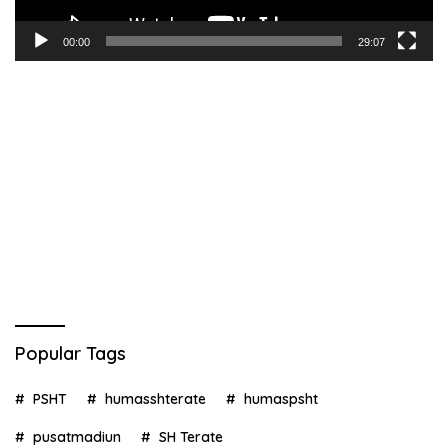
00:00
29:07
Popular Tags
PSHT
humasshterate
humaspsht
pusatmadiun
SH Terate