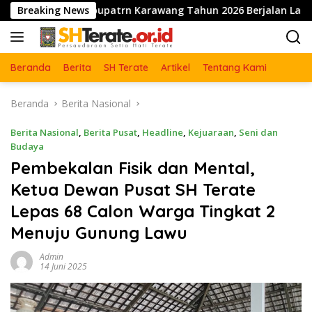
Langsung
Kabupatrn Karawang Tahun 2026 Berjalan Lancar dan Sukses
Breaking News
ke
konten
Beranda
Berita
SH Terate
Artikel
Tentang Kami
Beranda
Berita Nasional
Berita Nasional
,
Berita Pusat
,
Headline
,
Kejuaraan
,
Seni dan
Budaya
Pembekalan Fisik dan Mental,
Ketua Dewan Pusat SH Terate
Lepas 68 Calon Warga Tingkat 2
Menuju Gunung Lawu
Admin
14 Juni 2025