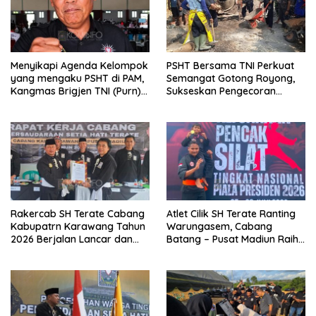
Menyikapi Agenda Kelompok
PSHT Bersama TNI Perkuat
yang mengaku PSHT di PAM,
Semangat Gotong Royong,
Kangmas Brigjen TNI (Purn)
Sukseskan Pengecoran
Widjang Pranjoto : Jangan
Jembatan TMMD Ke-129 di
Abaikan Etika Persaudaraan
Bulu Lor
Rakercab SH Terate Cabang
Atlet Cilik SH Terate Ranting
Kabupatrn Karawang Tahun
Warungasem, Cabang
2026 Berjalan Lancar dan
Batang – Pusat Madiun Raih
Sukses
Emas di Kejuaraan Nasional
Piala Presiden 2026