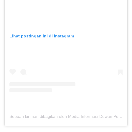
Lihat postingan ini di Instagram
Sebuah kiriman dibagikan oleh Media Informasi Dewan Pusat Persaudaraan Setia Hati Terate (@media.dewanpusat)