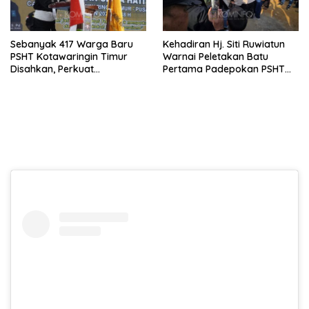
Sebanyak 417 Warga Baru
Kehadiran Hj. Siti Ruwiatun
PSHT Kotawaringin Timur
Warnai Peletakan Batu
Disahkan, Perkuat
Pertama Padepokan PSHT
Persaudaraan dan Lahirkan
Tanah Bumbu, Titipkan
Generasi Berbudi Luhur
Tanda Tresna untuk Warga
SH Terate