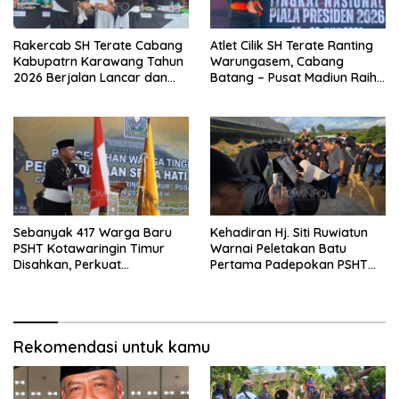
Rakercab SH Terate Cabang
Atlet Cilik SH Terate Ranting
Kabupatrn Karawang Tahun
Warungasem, Cabang
2026 Berjalan Lancar dan
Batang – Pusat Madiun Raih
Sukses
Emas di Kejuaraan Nasional
Piala Presiden 2026
Sebanyak 417 Warga Baru
Kehadiran Hj. Siti Ruwiatun
PSHT Kotawaringin Timur
Warnai Peletakan Batu
Disahkan, Perkuat
Pertama Padepokan PSHT
Persaudaraan dan Lahirkan
Tanah Bumbu, Titipkan
Generasi Berbudi Luhur
Tanda Tresna untuk Warga
SH Terate
Rekomendasi untuk kamu