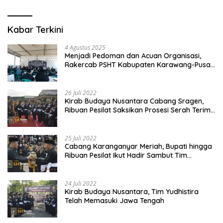
Kabar Terkini
4 Agustus 2025
Menjadi Pedoman dan Acuan Organisasi,
Rakercab PSHT Kabupaten Karawang-Pusat
Madiun Membahas Program Kerja, Berjalan
Lancar dan Sukses
26 Juli 2022
Kirab Budaya Nusantara Cabang Sragen,
Ribuan Pesilat Saksikan Prosesi Serah Terima
Tanah dan Air
25 Juli 2022
Cabang Karanganyar Meriah, Bupati hingga
Ribuan Pesilat Ikut Hadir Sambut Tim
Yudhistira
24 Juli 2022
Kirab Budaya Nusantara, Tim Yudhistira
Telah Memasuki Jawa Tengah