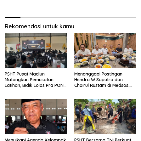
Sukses
Emas di Kejuaraan Nasional
Piala Presiden 2026
Rekomendasi untuk kamu
PSHT Pusat Madiun
Menanggapi Postingan
Matangkan Pemusatan
Hendra W Saputra dan
Latihan, Bidik Lolos Pra PON
Choirul Rustam di Medsos,
dan Prestasi Terbaik di PON
Kangmas Sukriyanto CS
Hanya Tersenyum
Menyikapi Agenda Kelompok
PSHT Bersama TNI Perkuat