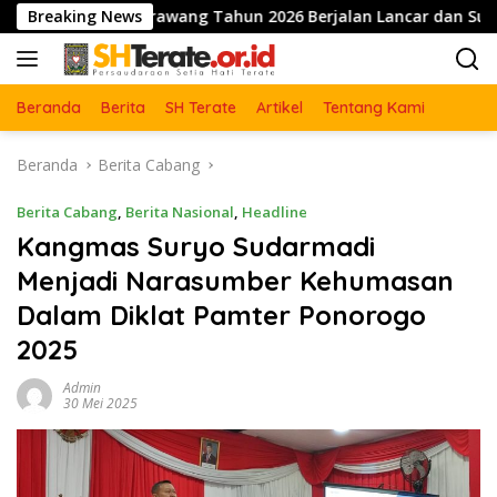
Langsung
trn Karawang Tahun 2026 Berjalan Lancar dan Sukses
Breaking News
ke
konten
Beranda
Berita
SH Terate
Artikel
Tentang Kami
Beranda
Berita Cabang
Berita Cabang
,
Berita Nasional
,
Headline
Kangmas Suryo Sudarmadi
Menjadi Narasumber Kehumasan
Dalam Diklat Pamter Ponorogo
2025
Admin
30 Mei 2025