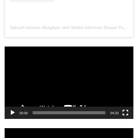
Sebuah kiriman dibagikan oleh Media Informasi Dewan Pusat Persaudaraan Setia Hati Terate (@media.dewanpusat)
Pemutar
Video
00:00
04:20
Pemutar
Video