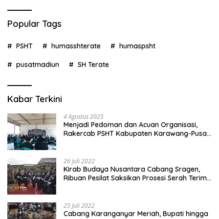
Popular Tags
PSHT
humasshterate
humaspsht
pusatmadiun
SH Terate
Kabar Terkini
4 Agustus 2025
Menjadi Pedoman dan Acuan Organisasi,
Rakercab PSHT Kabupaten Karawang-Pusat
Madiun Membahas Program Kerja, Berjalan
Lancar dan Sukses
26 Juli 2022
Kirab Budaya Nusantara Cabang Sragen,
Ribuan Pesilat Saksikan Prosesi Serah Terima
Tanah dan Air
25 Juli 2022
Cabang Karanganyar Meriah, Bupati hingga