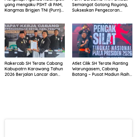
yang mengaku PSHT di PAM,
Semangat Gotong Royong,
Kangmas Brigjen TNI (Purn)
Sukseskan Pengecoran
Widjang Pranjoto : Jangan
Jembatan TMMD Ke-129 di
Abaikan Etika Persaudaraan
Bulu Lor
Rakercab SH Terate Cabang
Atlet Cilik SH Terate Ranting
Kabupatrn Karawang Tahun
Warungasem, Cabang
2026 Berjalan Lancar dan
Batang – Pusat Madiun Raih
Sukses
Emas di Kejuaraan Nasional
Piala Presiden 2026