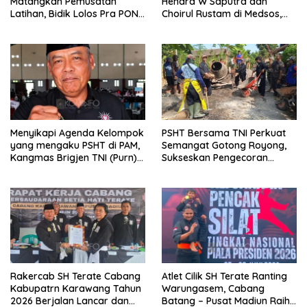
Matangkan Pemusatan
Hendra W Saputra dan
Latihan, Bidik Lolos Pra PON
Choirul Rustam di Medsos,
dan Prestasi Terbaik di PON
Kangmas Sukriyanto CS
Hanya Tersenyum
Menyikapi Agenda Kelompok
PSHT Bersama TNI Perkuat
yang mengaku PSHT di PAM,
Semangat Gotong Royong,
Kangmas Brigjen TNI (Purn)
Sukseskan Pengecoran
Widjang Pranjoto : Jangan
Jembatan TMMD Ke-129 di
Abaikan Etika Persaudaraan
Bulu Lor
Rakercab SH Terate Cabang
Atlet Cilik SH Terate Ranting
Kabupatrn Karawang Tahun
Warungasem, Cabang
2026 Berjalan Lancar dan
Batang – Pusat Madiun Raih