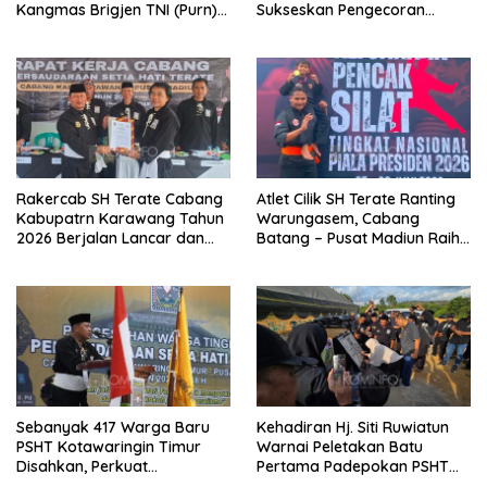
Kangmas Brigjen TNI (Purn)
Sukseskan Pengecoran
Widjang Pranjoto : Jangan
Jembatan TMMD Ke-129 di
Abaikan Etika Persaudaraan
Bulu Lor
Rakercab SH Terate Cabang
Atlet Cilik SH Terate Ranting
Kabupatrn Karawang Tahun
Warungasem, Cabang
2026 Berjalan Lancar dan
Batang – Pusat Madiun Raih
Sukses
Emas di Kejuaraan Nasional
Piala Presiden 2026
Sebanyak 417 Warga Baru
Kehadiran Hj. Siti Ruwiatun
PSHT Kotawaringin Timur
Warnai Peletakan Batu
Disahkan, Perkuat
Pertama Padepokan PSHT
Persaudaraan dan Lahirkan
Tanah Bumbu, Titipkan