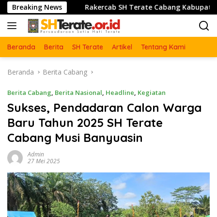
Langsung
or
Breaking News
Rakercab SH Terate Cabang Kabupatrn Karawang Tah
ke
konten
Beranda
Berita
SH Terate
Artikel
Tentang Kami
Beranda
Berita Cabang
Berita Cabang
,
Berita Nasional
,
Headline
,
Kegiatan
Sukses, Pendadaran Calon Warga
Baru Tahun 2025 SH Terate
Cabang Musi Banyuasin
Admin
27 Mei 2025