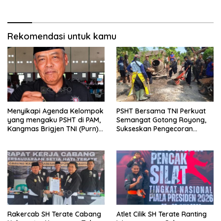
Generasi Berbudi Luhur
Tanda Tresna untuk Warga
SH Terate
Rekomendasi untuk kamu
Menyikapi Agenda Kelompok
PSHT Bersama TNI Perkuat
yang mengaku PSHT di PAM,
Semangat Gotong Royong,
Kangmas Brigjen TNI (Purn)
Sukseskan Pengecoran
Widjang Pranjoto : Jangan
Jembatan TMMD Ke-129 di
Abaikan Etika Persaudaraan
Bulu Lor
Rakercab SH Terate Cabang
Atlet Cilik SH Terate Ranting