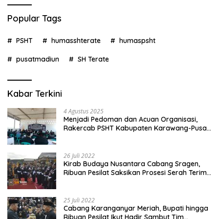
Popular Tags
PSHT
humasshterate
humaspsht
pusatmadiun
SH Terate
Kabar Terkini
4 Agustus 2025
Menjadi Pedoman dan Acuan Organisasi,
Rakercab PSHT Kabupaten Karawang-Pusat
Madiun Membahas Program Kerja, Berjalan
Lancar dan Sukses
26 Juli 2022
Kirab Budaya Nusantara Cabang Sragen,
Ribuan Pesilat Saksikan Prosesi Serah Terima
Tanah dan Air
25 Juli 2022
Cabang Karanganyar Meriah, Bupati hingga
Ribuan Pesilat Ikut Hadir Sambut Tim