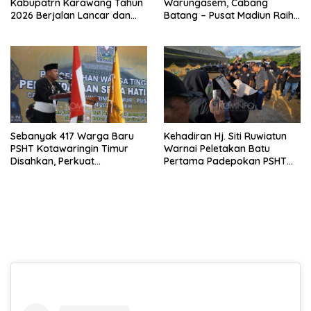
Kabupatrn Karawang Tahun
Warungasem, Cabang
2026 Berjalan Lancar dan
Batang – Pusat Madiun Raih
Sukses
Emas di Kejuaraan Nasional
Piala Presiden 2026
Sebanyak 417 Warga Baru
Kehadiran Hj. Siti Ruwiatun
PSHT Kotawaringin Timur
Warnai Peletakan Batu
Disahkan, Perkuat
Pertama Padepokan PSHT
Persaudaraan dan Lahirkan
Tanah Bumbu, Titipkan
Generasi Berbudi Luhur
Tanda Tresna untuk Warga
SH Terate