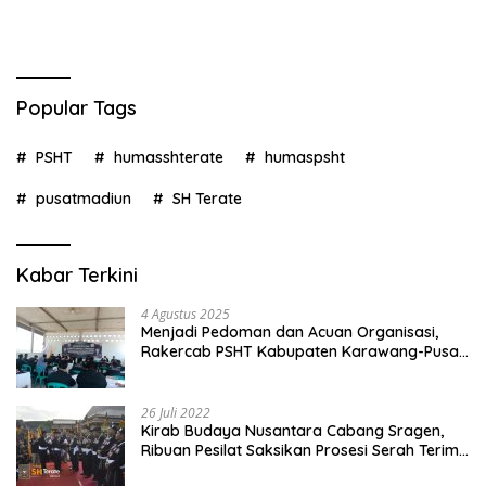
Popular Tags
PSHT
humasshterate
humaspsht
pusatmadiun
SH Terate
Kabar Terkini
4 Agustus 2025
Menjadi Pedoman dan Acuan Organisasi,
Rakercab PSHT Kabupaten Karawang-Pusat
Madiun Membahas Program Kerja, Berjalan
Lancar dan Sukses
26 Juli 2022
Kirab Budaya Nusantara Cabang Sragen,
Ribuan Pesilat Saksikan Prosesi Serah Terima
Tanah dan Air