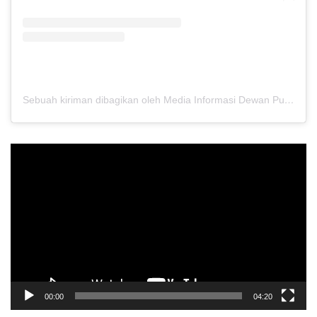
Sebuah kiriman dibagikan oleh Media Informasi Dewan Pusat Persaudaraan Setia Hati Terate (@media.dewanpusat)
Pemutar
Video
00:00
04:20