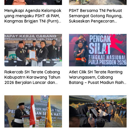
Menyikapi Agenda Kelompok
PSHT Bersama TNI Perkuat
yang mengaku PSHT di PAM,
Semangat Gotong Royong,
Kangmas Brigjen TNI (Purn)
Sukseskan Pengecoran
Widjang Pranjoto : Jangan
Jembatan TMMD Ke-129 di
Abaikan Etika Persaudaraan
Bulu Lor
Rakercab SH Terate Cabang
Atlet Cilik SH Terate Ranting
Kabupatrn Karawang Tahun
Warungasem, Cabang
2026 Berjalan Lancar dan
Batang – Pusat Madiun Raih
Sukses
Emas di Kejuaraan Nasional
Piala Presiden 2026