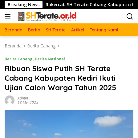
Langsung
Breaking News
Rakercab SH Terate Cabang Kabupatrn Karawang Tahun 
ke
konten
Beranda
Berita
SH Terate
Artikel
Tentang Kami
Beranda
Berita Cabang
Berita Cabang
,
Berita Nasional
Ribuan Siswa Putih SH Terate
Cabang Kabupaten Kediri Ikuti
Ujian Calon Warga Tahun 2025
Admin
13 Mei 2025