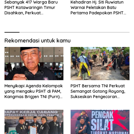
Sebanyak 417 Warga Baru
Kehadiran Hj. Siti Ruwiatun
PSHT Kotawaringin Timur
Warnai Peletakan Batu
Disahkan, Perkuat
Pertama Padepokan PSHT
Persaudaraan dan Lahirkan
Tanah Bumbu, Titipkan
Generasi Berbudi Luhur
Tanda Tresna untuk Warga
SH Terate
Rekomendasi untuk kamu
Menyikapi Agenda Kelompok
PSHT Bersama TNI Perkuat
yang mengaku PSHT di PAM,
Semangat Gotong Royong,
Kangmas Brigjen TNI (Purn)
Sukseskan Pengecoran
Widjang Pranjoto : Jangan
Jembatan TMMD Ke-129 di
Abaikan Etika Persaudaraan
Bulu Lor