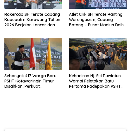
Rakercab SH Terate Cabang
Atlet Cilik SH Terate Ranting
Kabupatrn Karawang Tahun
Warungasem, Cabang
2026 Berjalan Lancar dan
Batang – Pusat Madiun Raih
Sukses
Emas di Kejuaraan Nasional
Piala Presiden 2026
Sebanyak 417 Warga Baru
Kehadiran Hj. Siti Ruwiatun
PSHT Kotawaringin Timur
Warnai Peletakan Batu
Disahkan, Perkuat
Pertama Padepokan PSHT
Persaudaraan dan Lahirkan
Tanah Bumbu, Titipkan
Generasi Berbudi Luhur
Tanda Tresna untuk Warga
SH Terate