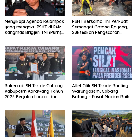
Menyikapi Agenda Kelompok
PSHT Bersama TNI Perkuat
yang mengaku PSHT di PAM,
Semangat Gotong Royong,
Kangmas Brigjen TNI (Purn)
Sukseskan Pengecoran
Widjang Pranjoto : Jangan
Jembatan TMMD Ke-129 di
Abaikan Etika Persaudaraan
Bulu Lor
Rakercab SH Terate Cabang
Atlet Cilik SH Terate Ranting
Kabupatrn Karawang Tahun
Warungasem, Cabang
2026 Berjalan Lancar dan
Batang – Pusat Madiun Raih
Sukses
Emas di Kejuaraan Nasional
Piala Presiden 2026