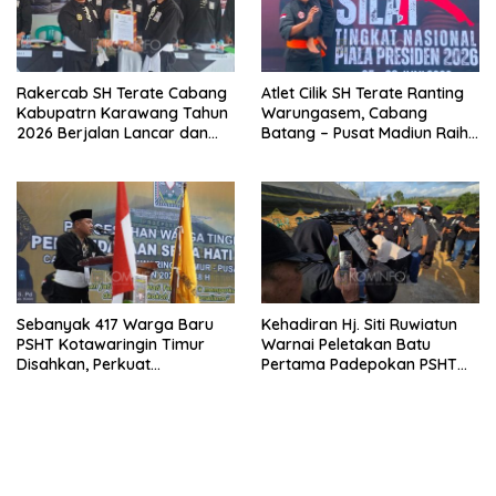
Rakercab SH Terate Cabang
Atlet Cilik SH Terate Ranting
Kabupatrn Karawang Tahun
Warungasem, Cabang
2026 Berjalan Lancar dan
Batang – Pusat Madiun Raih
Sukses
Emas di Kejuaraan Nasional
Piala Presiden 2026
Sebanyak 417 Warga Baru
Kehadiran Hj. Siti Ruwiatun
PSHT Kotawaringin Timur
Warnai Peletakan Batu
Disahkan, Perkuat
Pertama Padepokan PSHT
Persaudaraan dan Lahirkan
Tanah Bumbu, Titipkan
Generasi Berbudi Luhur
Tanda Tresna untuk Warga
SH Terate