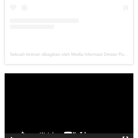
Sebuah kiriman dibagikan oleh Media Informasi Dewan Pusat Persaudaraan Setia Hati Terate (@media.dewanpusat)
Pemutar
Video