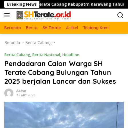
Langsung
 SH Terate Cabang Kabupatrn Karawang Tahun 2026 Berjalan L
Breaking News
ke
konten
Beranda
Berita
SH Terate
Artikel
Tentang Kami
Beranda
Berita Cabang
Berita Cabang
,
Berita Nasional
,
Headline
Pendadaran Calon Warga SH
Terate Cabang Bulungan Tahun
2025 berjalan Lancar dan Sukses
Admin
12 Mei 2025