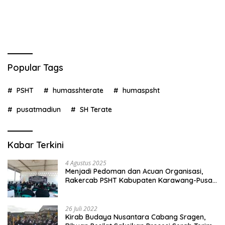
Popular Tags
PSHT
humasshterate
humaspsht
pusatmadiun
SH Terate
Kabar Terkini
4 Agustus 2025
Menjadi Pedoman dan Acuan Organisasi,
Rakercab PSHT Kabupaten Karawang-Pusat
Madiun Membahas Program Kerja, Berjalan
Lancar dan Sukses
26 Juli 2022
Kirab Budaya Nusantara Cabang Sragen,