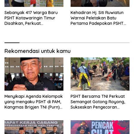
Sebanyak 417 Warga Baru
Kehadiran Hj. Siti Ruwiatun
PSHT Kotawaringin Timur
Warnai Peletakan Batu
Disahkan, Perkuat
Pertama Padepokan PSHT
Persaudaraan dan Lahirkan
Tanah Bumbu, Titipkan
Generasi Berbudi Luhur
Tanda Tresna untuk Warga
SH Terate
Rekomendasi untuk kamu
Menyikapi Agenda Kelompok
PSHT Bersama TNI Perkuat
yang mengaku PSHT di PAM,
Semangat Gotong Royong,
Kangmas Brigjen TNI (Purn)
Sukseskan Pengecoran
Widjang Pranjoto : Jangan
Jembatan TMMD Ke-129 di
Abaikan Etika Persaudaraan
Bulu Lor